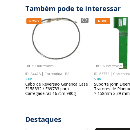
Também pode te interessar
NOVO
NOVO
933 interessados
825 interessados
ID: 84478 | Correntina - BA
ID: 83773 | Correntin
3 un
5 un
Cabo de Reversão Genérica Case
Suporte John Deer
E158832 / E69783 para
Tratores de Plant
Carregadeiras 167cm 980g
× 158mm x 39 mm
Destaques