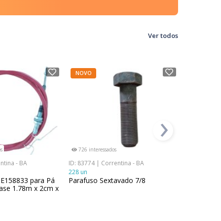
Ver todos
NOVO
NOVO
›
s
726 interessados
788 interes
ntina - BA
ID: 83774 | Correntina - BA
ID: 84330 | 
228 un
2 un
 E158833 para Pá
Parafuso Sextavado 7/8
Bucha New
ase 1.78m x 2cm x
cm x 6 cm