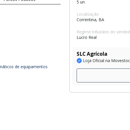
5 un
Localização
Correntina, BA
Regime tributário do vende
Lucro Real
SLC Agrícola
Loja Oficial na Movesto
eumáticos de equipamentos