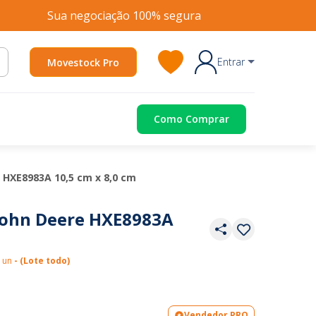
Sua negociação 100% segura
Entrar
Movestock Pro
Como Comprar
e HXE8983A 10,5 cm x 8,0 cm
 John Deere HXE8983A
5 un
- (Lote todo)
Vendedor PRO