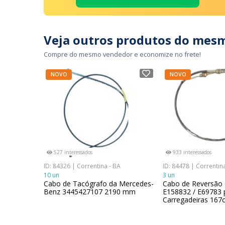
Veja outros produtos do mes
Compre do mesmo vendedor e economize no frete!
NOVO
NOVO
527 interessados
933 interessados
ID: 84326 | Correntina - BA
ID: 84478 | Correntin
10 un
3 un
Cabo de Tacógrafo da Mercedes-
Cabo de Reversão 
Benz 3445427107 2190 mm
E158832 / E69783 
Carregadeiras 167