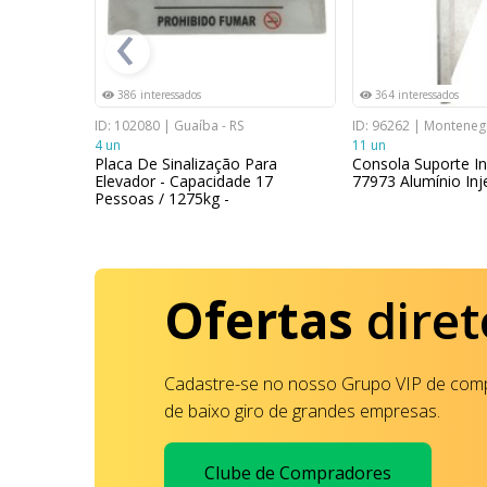
‹
386 interessados
364 interessados
o de Posse -
ID: 102080 | Guaíba - RS
ID: 96262 | Montenegr
4 un
11 un
Placa De Sinalização Para
Consola Suporte In
Elevador - Capacidade 17
77973 Alumínio Inj
 Sombrite
Pessoas / 1275kg -
Ofertas
diret
Cadastre-se no nosso Grupo VIP de comp
de baixo giro de grandes empresas.
Clube de Compradores