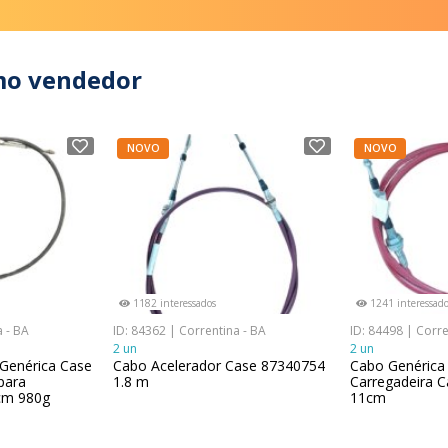
mo vendedor
NOVO
NOVO
1182 interessados
1241 interessado
a - BA
ID: 84362 | Correntina - BA
ID: 84498 | Corre
2 un
2 un
Genérica Case
Cabo Acelerador Case 87340754
Cabo Genérica
para
1.8 m
Carregadeira C
cm 980g
11cm