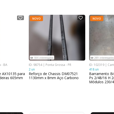
NOVO
NOVO
184 interessados
289 interessados
a - BA
ID: 98754 | Ponta Grossa - PR
ID: 102319 | Cam
2 un
418 un
e AX10135 para
Reforço de Chassis DM07521
Barramento Bi
adeiras 605mm
1130mm x 8mm Aço Carbono
Ps 2/48/16 H 
Módulos 230/