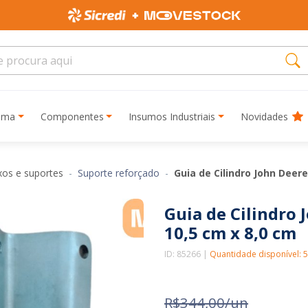
rima
Componentes
Insumos Industriais
Novidades
xos e suportes
Suporte reforçado
Guia de Cilindro John Deer
Guia de Cilindro
10,5 cm x 8,0 cm
ID: 85266 |
Quantidade disponível: 
R$344,00/un