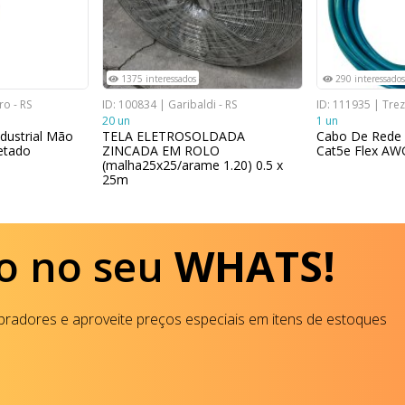
1375 interessados
290 interessados
o - RS
ID: 100834 | Garibaldi - RS
ID: 111935 | Treze
20 un
1 un
dustrial Mão
TELA ELETROSOLDADA
Cabo De Rede 
etado
ZINCADA EM ROLO
Cat5e Flex AW
(malha25x25/arame 1.20) 0.5 x
25m
o no seu
WHATS!
radores e aproveite preços especiais em itens de estoques