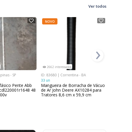
Ver todos
NOVO
NOVO
›
2662 interessados
385 interes
pinas - SP
ID: 83680 | Correntina - BA
ID: 84346 | 
33 un
2 un
fásico Pente Abb
Mangueira de Borracha de Vácuo
Bloco New
2cdl220001r1648 48
de Ar John Deere AX10284 para
400v
Tratores 8,6 cm x 59,9 cm