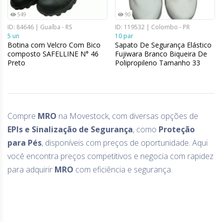
549
90
ID: 84646 | Guaíba - RS
ID: 119532 | Colombo - PR
5 un
10 par
Botina com Velcro Com Bico
Sapato De Segurança Elástico
composto SAFELLINE N° 46
Fujiwara Branco Biqueira De
Preto
Polipropileno Tamanho 33
Compre
MRO
na Movestock, com diversas opções de
EPIs e Sinalização de Segurança
, como
Proteção
para Pés
, disponíveis com preços de oportunidade. Aqui
você encontra preços competitivos e negocia com rapidez
para adquirir
MRO
com eficiência e segurança.