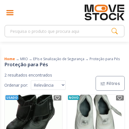
Home
→
MRO
→
EPIs e Sinalização de Segurança
→
Proteção para Pés
Proteção para Pés
2 resultados encontrados
Filtros
Ordenar por:
USADO
NOVO