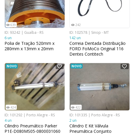
639
242
ID: 93242 | Guaíba - RS
ID: 102578 | Sinop - MT
6 un
142 un
Polia de Tração 520mm x
Correia Dentada Distribuição
280mm x 13mm x 20mm
FORD FoMoCo Original 116
Dentes Contitech
NOVO
NOVO
424
422
ID: 101292 | Porto Alegre - RS
ID: 101335 | Porto Alegre - RS
4 un
2 un
Cilindro Pneumático Parker
Cilindro E Kit Válvula
P1E-D080MS05-0800E01060
Pneumática Conjunto