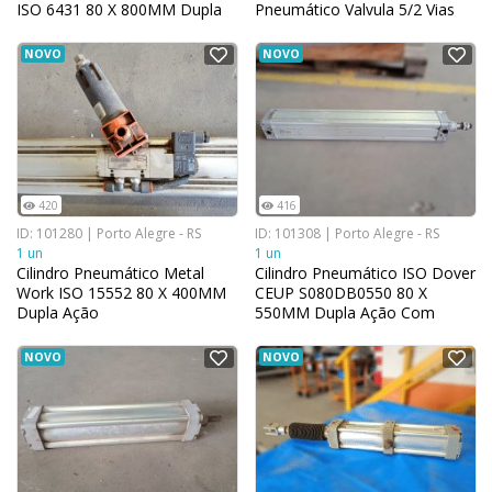
ISO 6431 80 X 800MM Dupla
Pneumático Valvula 5/2 Vias
Ação (Com Regulagem)
Cilindro 80x450 Metal Work
70964852
NOVO
NOVO
420
416
ID: 101280 | Porto Alegre - RS
ID: 101308 | Porto Alegre - RS
1 un
1 un
Cilindro Pneumático Metal
Cilindro Pneumático ISO Dover
Work ISO 15552 80 X 400MM
CEUP S080DB0550 80 X
Dupla Ação
550MM Dupla Ação Com
Amortecimento
NOVO
NOVO