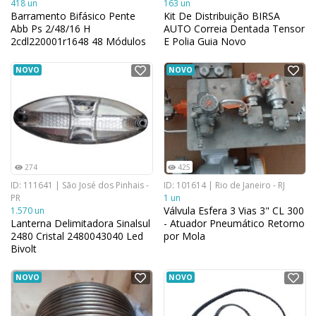
418 un
163 un
Barramento Bifásico Pente
Kit De Distribuição BIRSA
Abb Ps 2/48/16 H
AUTO Correia Dentada Tensor
2cdl220001r1648 48 Módulos
E Polia Guia Novo
230/400v
NOVO
NOVO
274
425
ID: 111641 | São José dos Pinhais -
ID: 101614 | Rio de Janeiro - RJ
PR
1 un
Válvula Esfera 3 Vias 3" CL 300
1.570 un
Lanterna Delimitadora Sinalsul
- Atuador Pneumático Retorno
2480 Cristal 2480043040 Led
por Mola
Bivolt
NOVO
NOVO