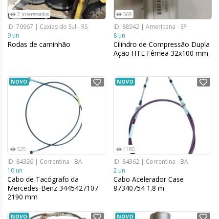
2 interessados
569
ID: 70967 | Caxias do Sul - RS
ID: 88942 | Americana - SP
9 un
8 un
Rodas de caminhão
Cilindro de Compressão Dupla
Ação HTE Fêmea 32x100 mm
NOVO
NOVO
525
1180
ID: 84326 | Correntina - BA
ID: 84362 | Correntina - BA
10 un
2 un
Cabo de Tacógrafo da
Cabo Acelerador Case
Mercedes-Benz 3445427107
87340754 1.8 m
2190 mm
NOVO
NOVO