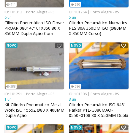
411
390
ID: 101312 | Porto Alegre - RS
ID: 101284 | Porto Alegre - RS
6 un
5 un
Cilindro Pneumático ISO Dover
Cilindro Pneumático Numatics
PROAR 080147101X350 80 X
PES 80A 350DM ISO (Ø80MM
350MM Dupla Ação Com
X 350MM Curso)
Amortecimento
NOVO
NOVO
388
386
ID: 101291 | Porto Alegre - RS
ID: 101306 | Porto Alegre - RS
1 un
3 un
Kit Cilindro Pneumático Metal
Cilindro Pneumático ISO 6431
Work ISO 15552 Ø80 X 400MM
Parker P1E-G080MAO-
Dupla Ação
0550E0108 80 X 550MM Dupla
Ação (Com Regulagem)
NOVO
NOVO