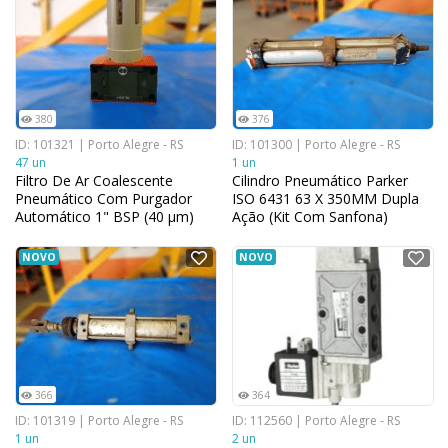
380
376
ID: 101321 | Porto Alegre - RS
ID: 101300 | Porto Alegre - RS
47 un
1 un
Filtro De Ar Coalescente
Cilindro Pneumático Parker
Pneumático Com Purgador
ISO 6431 63 X 350MM Dupla
Automático 1" BSP (40 μm)
Ação (Kit Com Sanfona)
NOVO
NOVO
366
364
ID: 101319 | Porto Alegre - RS
ID: 112560 | Porto Alegre - RS
1 un
2 un