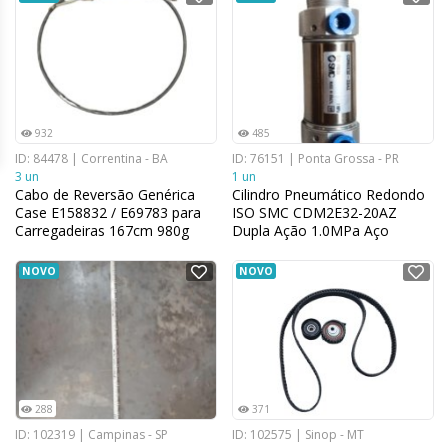
932
485
ID: 84478 | Correntina - BA
ID: 76151 | Ponta Grossa - PR
3 un
1 un
Cabo de Reversão Genérica
Cilindro Pneumático Redondo
Case E158832 / E69783 para
ISO SMC CDM2E32-20AZ
Carregadeiras 167cm 980g
Dupla Ação 1.0MPa Aço
Inoxidável
NOVO
NOVO
288
371
ID: 102319 | Campinas - SP
ID: 102575 | Sinop - MT