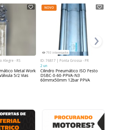
NOVO
NOVO
›
793 interessados
23 interess
o Alegre - RS
ID: 76817 | Ponta Grossa - PR
ID: 118554 |
2 un
1 un
mático Metal Work
Cilindro Pneumático ISO Festo
Eixo para 
álvula 5/2 Vias
DSBC-0-60-PPVA-N3
Goldenfix 
60mmx50mm 12bar PPVA