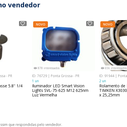
mo vendedor
NOVO
NOVO
878 interessados
656 interessados
ssa - PR
ID: 76729 | Ponta Grossa - PR
ID: 91944 | Ponta
1 un
2 un
sse 5.8'' 1/4
Iluminador LED Smart Vision
Rolamento de 
Lights SVL-75-625 M12 625nm
TIMKEN X303
Luz Vermelha
x 25,25mm
ssim que respondidas pelo vendedor.