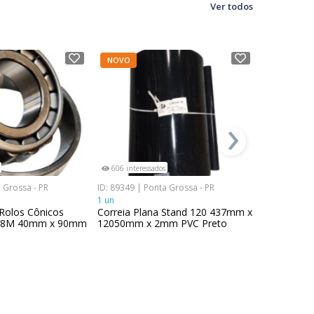
Ver todos
NOVO
NOVO
›
606 interessados
314 interes
 Grossa - PR
ID: 89349 | Ponta Grossa - PR
ID: 98934 | 
1 un
1 un
Rolos Cônicos
Correia Plana Stand 120 437mm x
Bucha para
08M 40mm x 90mm
12050mm x 2mm PVC Preto
em Nylon 
60mm