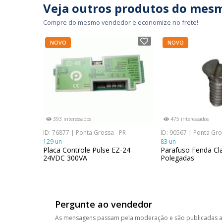
Veja outros produtos do mes
Compre do mesmo vendedor e economize no frete!
NOVO
NOVO
393 interessados
475 interessados
ID: 76877 | Ponta Grossa - PR
ID: 90567 | Ponta Gro
129 un
83 un
Placa Controle Pulse EZ-24
Parafuso Fenda Cla
24VDC 300VA
Polegadas
Pergunte ao vendedor
As mensagens passam pela moderação e são publicadas a