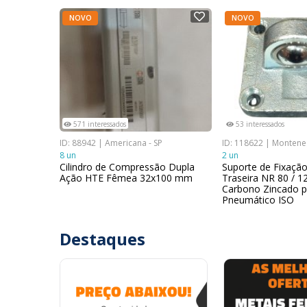
NOVO
NOVO
571 interessados
53 interessados
ID: 88942 | Americana - SP
ID: 118622 | Montene
8 un
2 un
Cilindro de Compressão Dupla
Suporte de Fixação
Ação HTE Fêmea 32x100 mm
Traseira NR 80 / 1
Carbono Zincado pa
Pneumático ISO
Destaques