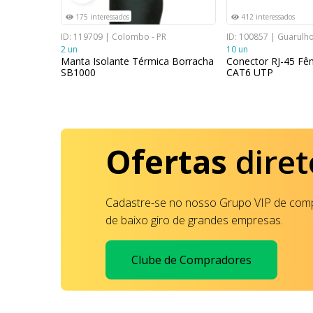
175 interessados
412 interessados
RS
ID: 119709 | Colombo - PR
ID: 100857 | Guarulho
2 un
10 un
trial Mão
Manta Isolante Térmica Borracha
Conector RJ-45 F
do
SB1000
CAT6 UTP
Ofertas
diret
Cadastre-se no nosso Grupo VIP de comp
de baixo giro de grandes empresas.
Clube de Compradores