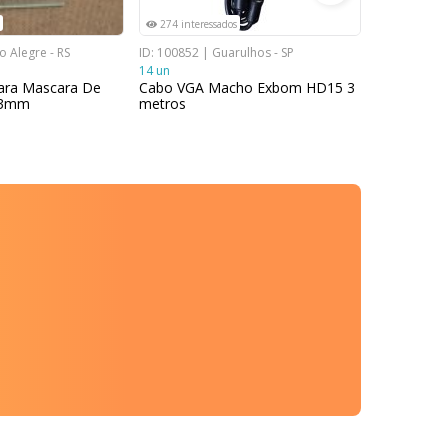
274 interessados
364 intere
o Alegre - RS
ID: 100852 | Guarulhos - SP
ID: 100993 |
14 un
SP
Para Mascara De
Cabo VGA Macho Exbom HD15 3
1 un
x3mm
metros
Kit Conect
290K6CKD