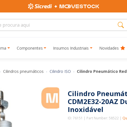
rima
Componentes
Insumos Industriais
Novidades
Cilindros pneumáticos
Cilindro ISO
Cilindro Pneumático Re
Cilindro Pneumá
CDM2E32-20AZ Du
Inoxidável
ID: 76151 | Part Number: 58522 |
Qu