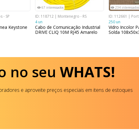
67 interessados
234 interessados
s - SP
ID: 118712 | Montenegro - RS
ID: 112661 | Port
4 un
250 un
êmea Keystone
Cabo de Comunicação Industrial
Vidro Incolor 
DRIVE CLIQ 10M RJ45 Amarelo
Solda 108x50
o no seu
WHATS!
radores e aproveite preços especiais em itens de estoques