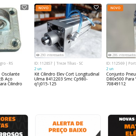
NOVO
NOVO
290 interessados
286 interessados
gro - RS
ID: 112857 | Treze Tílias - SC
ID: 112569 | Port
2 un
2 un
 Oscilante
Kit Cilindro Elev Cort Longitudinal
Conjunto Pneu
2B Aço
Ulma 8412203 Smc Cp980-
D80x500 Para V
ra Cilindro
q1j015-125
70849112