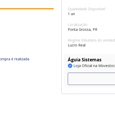
Quantidade Disponível
1 un
Localização
Ponta Grossa, PR
Regime tributário do vende
Lucro Real
ompra é realizada
Águia Sistemas
Loja Oficial na Movesto