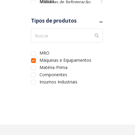
Mistura
Máquinas de Refrigeração
Máquinas de Separação e
Triagem
Máquinas de Solda
Tipos de produtos
Máquinas de Usinagem
Movimentação de Cargas
MRO
Máquinas e Equipamentos
Matéria-Prima
Componentes
Insumos Industriais