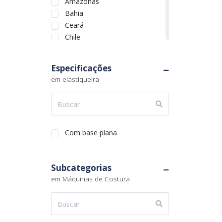
Amazonas
Bahia
Ceará
Chile
Distrito Federal
Espírito Santo
Especificações
Goiás
em elastiqueira
Maranhão
Mato Grosso
Mato Grosso do Sul
Minas Gerais
Pará
Com base plana
Paraíba
Paraná
Subcategorias
Pernambuco
em Máquinas de Costura
Piauí
Quebec
Rio de Janeiro
Rio Grande do Norte