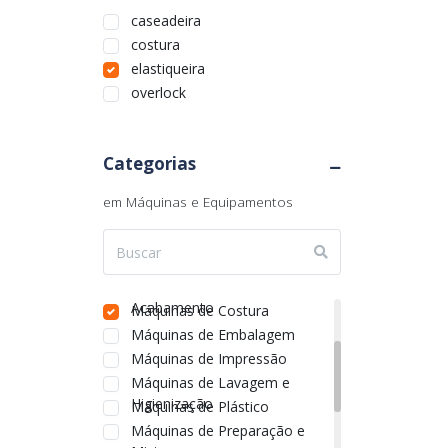
Rio Grande do Sul
caseadeira
Rondônia
costura
Roraima
elastiqueira
Santa Catarina
overlock
São Paulo
Sergipe
Tocantins
Categorias
em Máquinas e Equipamentos
Aquecimento
Equipamentos de Infraestrutura
Equipamentos Elétricos
Industriais
Máquinas de Corte e
Acabamento
Máquinas de Costura
Máquinas de Embalagem
Máquinas de Impressão
Máquinas de Lavagem e
Higienização
Máquinas de Plástico
Máquinas de Preparação e