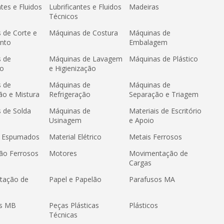
ntes e Fluidos
Lubrificantes e Fluidos
Madeiras
Técnicos
 de Corte e
Máquinas de Costura
Máquinas de
nto
Embalagem
 de
Máquinas de Lavagem
Máquinas de Plástico
ão
e Higienização
 de
Máquinas de
Máquinas de
ão e Mistura
Refrigeração
Separação e Triagem
 de Solda
Máquinas de
Materiais de Escritório
Usinagem
e Apoio
s Espumados
Material Elétrico
Metais Ferrosos
ão Ferrosos
Motores
Movimentação de
Cargas
tação de
Papel e Papelão
Parafusos MA
os MB
Peças Plásticas
Plásticos
Técnicas