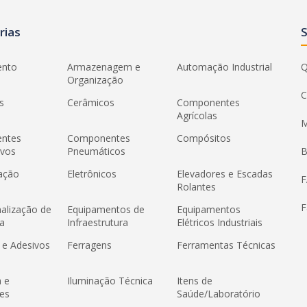
rias
ento
Armazenagem e
Automação Industrial
Q
Organização
C
s
Cerâmicos
Componentes
Agrícolas
M
ntes
Componentes
Compósitos
ivos
Pneumáticos
B
ação
Eletrônicos
Elevadores e Escadas
Rolantes
F
nalização de
Equipamentos de
Equipamentos
a
Infraestrutura
Elétricos Industriais
 e Adesivos
Ferragens
Ferramentas Técnicas
a e
Iluminação Técnica
Itens de
es
Saúde/Laboratório