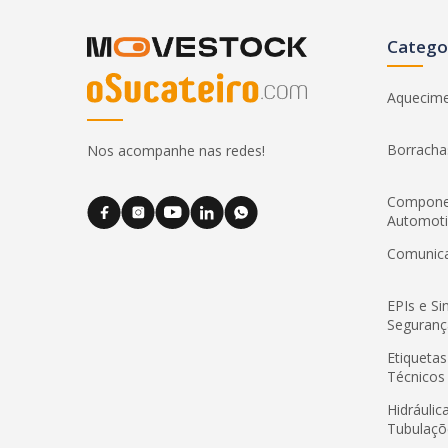
Catego
Aquecim
Borracha
Nos acompanhe nas redes!
Compone
Automot
Comunic
EPIs e Si
Seguranç
Etiquetas
Técnicos
Hidráulic
Tubulaçõ