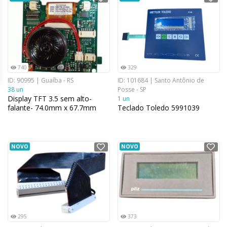
740
329
ID: 90995 | Guaíba - RS
ID: 101684 | Santo Antônio de
38 un
Posse - SP
Display TFT 3.5 sem alto-
1 un
falante- 74.0mm x 67.7mm
Teclado Toledo 5991039
NOVO
NOVO
295
373