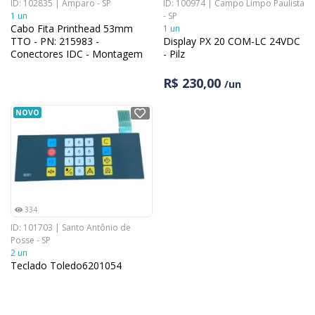
ID: 102835 | Amparo - SP
ID: 100974 | Campo Limpo Paulista
1 un
- SP
Cabo Fita Printhead 53mm
1 un
TTO - PN: 215983 -
Display PX 20 COM-LC 24VDC
Conectores IDC - Montagem
- Pilz
Direita
R$ 230,00
/un
NOVO
334
ID: 101703 | Santo Antônio de
Posse - SP
2 un
Teclado Toledo6201054