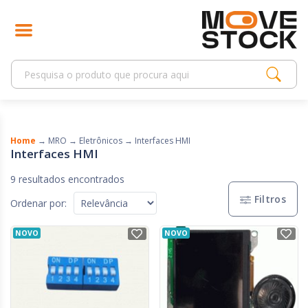
Home
→
MRO
→
Eletrônicos
→
Interfaces HMI
Interfaces HMI
9 resultados encontrados
Filtros
Ordenar por:
NOVO
NOVO