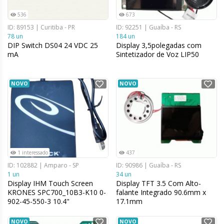
536
673
ID: 89153 | Curitiba - PR
ID: 92251 | Guaíba - RS
78 un
184 un
DIP Switch DS04 24 VDC 25
Display 3,5polegadas com
mA
Sintetizador de Voz LIP50
NOVO
NOVO
1 interessado
437
ID: 102882 | Amparo - SP
ID: 90986 | Guaíba - RS
1 un
34 un
Display IHM Touch Screen
Display TFT 3.5 Com Alto-
KRONES SPC700_10B3-K10 0-
falante Integrado 90.6mm x
902-45-550-3 10.4"
17.1mm
NOVO
NOVO