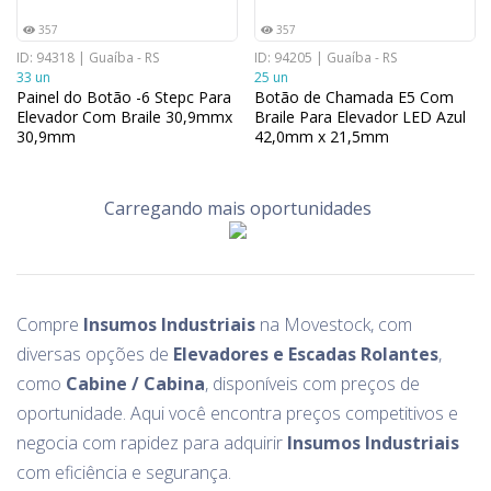
357
357
ID: 94318 | Guaíba - RS
ID: 94205 | Guaíba - RS
33 un
25 un
Painel do Botão -6 Stepc Para
Botão de Chamada E5 Com
Elevador Com Braile 30,9mmx
Braile Para Elevador LED Azul
30,9mm
42,0mm x 21,5mm
Carregando mais oportunidades
Compre
Insumos Industriais
na Movestock, com
diversas opções de
Elevadores e Escadas Rolantes
,
como
Cabine / Cabina
, disponíveis com preços de
oportunidade. Aqui você encontra preços competitivos e
negocia com rapidez para adquirir
Insumos Industriais
com eficiência e segurança.