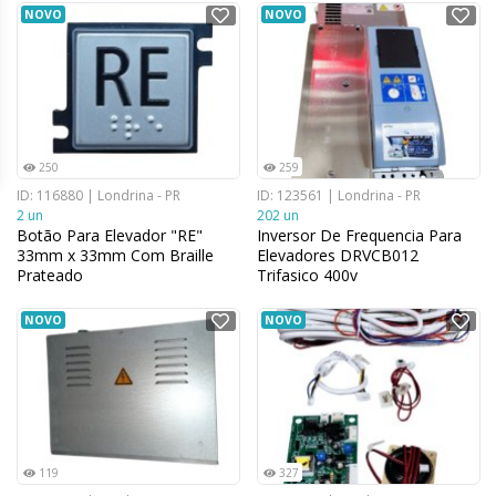
NOVO
NOVO
250
259
ID: 116880 | Londrina - PR
ID: 123561 | Londrina - PR
2 un
202 un
Botão Para Elevador "RE"
Inversor De Frequencia Para
33mm x 33mm Com Braille
Elevadores DRVCB012
Prateado
Trifasico 400v
NOVO
NOVO
119
327