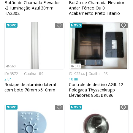
Botão de Chamada Elevador
Botão de Chamada Elevador
-2 Iluminação Azul 30mm
Andar Térreo Ou 0
HA2302
Acabamento Preto Titanio
NOVO
NOVO
560
543
ID: 95721 | Guaíba - RS
ID: 92344 | Guaíba - RS
2 un
10 un
Rodapé de alumínio lateral
Controle de destino AGIL 12
com boto 70mm x610mm
Polegada Thyssenkrupp
Elevadores 8503BK086
NOVO
NOVO