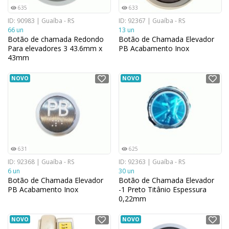
635
633
ID: 90983 | Guaíba - RS
ID: 92367 | Guaíba - RS
66 un
13 un
Botão de chamada Redondo
Botão de Chamada Elevador
Para elevadores 3 43.6mm x
PB Acabamento Inox
43mm
NOVO
NOVO
631
625
ID: 92368 | Guaíba - RS
ID: 92363 | Guaíba - RS
6 un
30 un
Botão de Chamada Elevador
Botão de Chamada Elevador
PB Acabamento Inox
-1 Preto Titânio Espessura
0,22mm
NOVO
NOVO