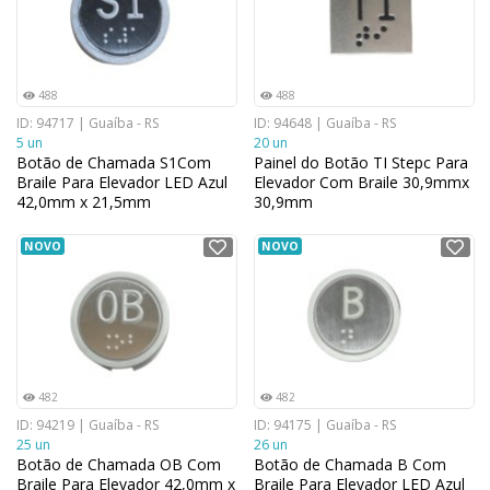
488
488
ID: 94717 | Guaíba - RS
ID: 94648 | Guaíba - RS
5 un
20 un
Botão de Chamada S1Com
Painel do Botão TI Stepc Para
Braile Para Elevador LED Azul
Elevador Com Braile 30,9mmx
42,0mm x 21,5mm
30,9mm
NOVO
NOVO
482
482
ID: 94219 | Guaíba - RS
ID: 94175 | Guaíba - RS
25 un
26 un
Botão de Chamada OB Com
Botão de Chamada B Com
Braile Para Elevador 42,0mm x
Braile Para Elevador LED Azul