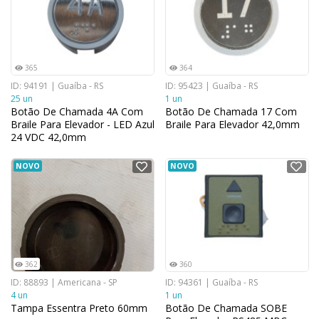
365
364
ID: 94191 | Guaíba - RS
ID: 95423 | Guaíba - RS
25 un
1 un
Botão De Chamada 4A Com
Botão De Chamada 17 Com
Braile Para Elevador - LED Azul
Braile Para Elevador 42,0mm
24 VDC 42,0mm
NOVO
NOVO
362
360
ID: 88893 | Americana - SP
ID: 94361 | Guaíba - RS
4 un
1 un
Tampa Essentra Preto 60mm
Botão De Chamada SOBE