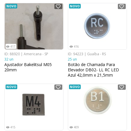
NOVO
NOVO
417
416
ID: 88920 | Americana - SP
ID: 94223 | Guaíba - RS
32 un
25 un
Ajustador Bakelitsul M05
Botão de Chamada Para
20mm
Elevador DB02- LL RC LED
Azul 42,0mm x 21,5mm
NOVO
NOVO
415
409