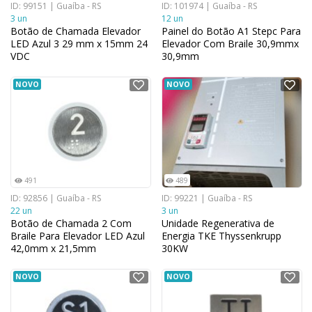
ID: 99151 | Guaíba - RS
ID: 101974 | Guaíba - RS
3 un
12 un
Botão de Chamada Elevador
Painel do Botão A1 Stepc Para
LED Azul 3 29 mm x 15mm 24
Elevador Com Braile 30,9mmx
VDC
30,9mm
NOVO
NOVO
491
489
ID: 92856 | Guaíba - RS
ID: 99221 | Guaíba - RS
22 un
3 un
Botão de Chamada 2 Com
Unidade Regenerativa de
Braile Para Elevador LED Azul
Energia TKE Thyssenkrupp
42,0mm x 21,5mm
30KW
NOVO
NOVO