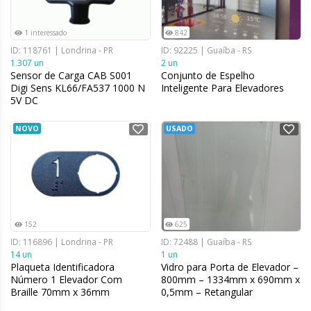
1 interessado
842
ID: 118761 | Londrina - PR
ID: 92225 | Guaíba - RS
1.307 un
2 un
Sensor de Carga CAB S001
Conjunto de Espelho
Digi Sens KL66/FA537 1000 N
Inteligente Para Elevadores
5V DC
NOVO
USADO
152
625
ID: 116896 | Londrina - PR
ID: 72488 | Guaíba - RS
14 un
1 un
Plaqueta Identificadora
Vidro para Porta de Elevador –
Número 1 Elevador Com
800mm – 1334mm x 690mm x
Braille 70mm x 36mm
0,5mm – Retangular