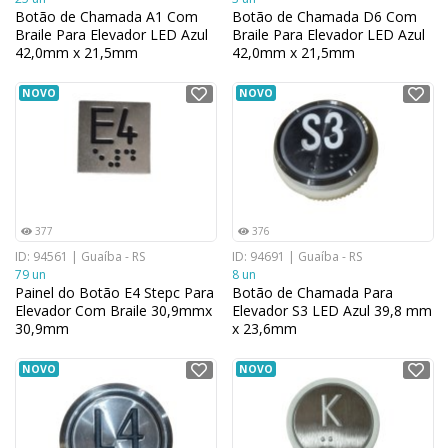
Botão de Chamada A1 Com
Botão de Chamada D6 Com
Braile Para Elevador LED Azul
Braile Para Elevador LED Azul
42,0mm x 21,5mm
42,0mm x 21,5mm
NOVO
NOVO
377
376
ID: 94561 | Guaíba - RS
ID: 94691 | Guaíba - RS
79 un
8 un
Painel do Botão E4 Stepc Para
Botão de Chamada Para
Elevador Com Braile 30,9mmx
Elevador S3 LED Azul 39,8 mm
30,9mm
x 23,6mm
NOVO
NOVO