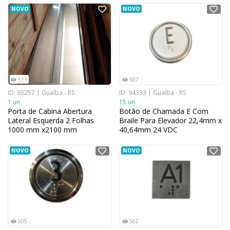
NOVO
NOVO
511
507
ID: 93257 | Guaíba - RS
ID: 94333 | Guaíba - RS
1 un
15 un
Porta de Cabina Abertura
Botão de Chamada E Com
Lateral Esquerda 2 Folhas
Braile Para Elevador 22,4mm x
1000 mm x2100 mm
40,64mm 24 VDC
NOVO
NOVO
505
502