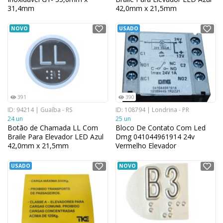
31,4mm
42,0mm x 21,5mm
NOVO
USADO
391
390
ID: 94214 | Guaíba - RS
ID: 108794 | Londrina - PR
24 un
25 un
Botão de Chamada LL Com
Bloco De Contato Com Led
Braile Para Elevador LED Azul
Dmg 041044961914 24v
42,0mm x 21,5mm
Vermelho Elevador
USADO
NOVO