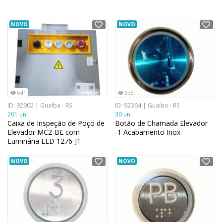
NOVO
NOVO
641
636
ID: 92902 | Guaíba - RS
ID: 92364 | Guaíba - RS
261 un
30 un
Caixa de Inspeção de Poço de
Botão de Chamada Elevador
Elevador MC2-BE com
-1 Acabamento Inox
Luminária LED 1276-J1
NOVO
NOVO