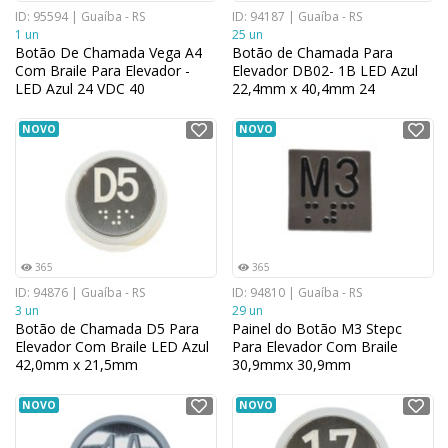
ID: 95594 | Guaíba - RS
ID: 94187 | Guaíba - RS
1 un
25 un
Botão De Chamada Vega A4
Botão de Chamada Para
Com Braile Para Elevador -
Elevador DB02- 1B LED Azul
LED Azul 24 VDC 40
22,4mm x 40,4mm 24
NOVO
NOVO
365
365
ID: 94876 | Guaíba - RS
ID: 94810 | Guaíba - RS
3 un
29 un
Botão de Chamada D5 Para
Painel do Botão M3 Stepc
Elevador Com Braile LED Azul
Para Elevador Com Braile
42,0mm x 21,5mm
30,9mmx 30,9mm
NOVO
NOVO