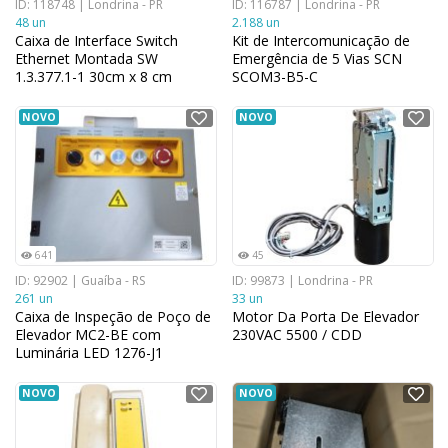
ID: 118748 | Londrina - PR
ID: 116787 | Londrina - PR
48 un
2.188 un
Caixa de Interface Switch
Kit de Intercomunicação de
Ethernet Montada SW
Emergência de 5 Vias SCN
1.3.377.1-1 30cm x 8 cm
SCOM3-B5-C
NOVO
NOVO
641
45
ID: 92902 | Guaíba - RS
ID: 99873 | Londrina - PR
261 un
33 un
Caixa de Inspeção de Poço de
Motor Da Porta De Elevador
Elevador MC2-BE com
230VAC 5500 / CDD
Luminária LED 1276-J1
NOVO
NOVO