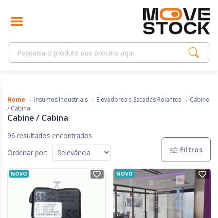
Home
→
Insumos Industriais
→
Elevadores e Escadas Rolantes
→
Cabine
/ Cabina
Cabine / Cabina
96 resultados encontrados
Filtros
Ordenar por:
NOVO
NOVO