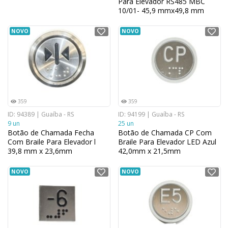
Para Elevador RS485 MBC
10/01- 45,9 mmx49,8 mm
NOVO
NOVO
359
359
ID: 94389 | Guaíba - RS
ID: 94199 | Guaíba - RS
9 un
25 un
Botão de Chamada Fecha
Botão de Chamada CP Com
Com Braile Para Elevador l
Braile Para Elevador LED Azul
39,8 mm x 23,6mm
42,0mm x 21,5mm
NOVO
NOVO