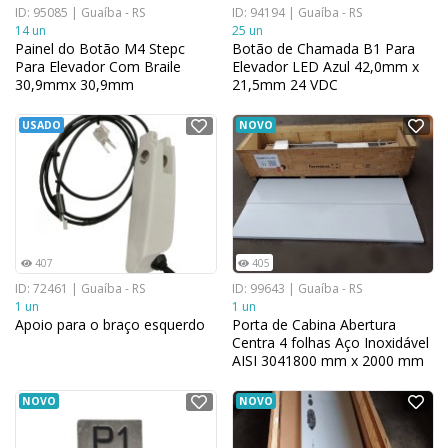
ID: 95085 | Guaíba - RS
ID: 94194 | Guaíba - RS
14 un
25 un
Painel do Botão M4 Stepc
Botão de Chamada B1 Para
Para Elevador Com Braile
Elevador LED Azul 42,0mm x
30,9mmx 30,9mm
21,5mm 24 VDC
USADO
NOVO
407
405
ID: 72461 | Guaíba - RS
ID: 99643 | Guaíba - RS
1 un
1 un
Apoio para o braço esquerdo
Porta de Cabina Abertura
Centra 4 folhas Aço Inoxidável
AISI 3041800 mm x 2000 mm
NOVO
NOVO