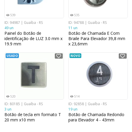
539
535
ID: 94987 | Guaíba - RS
ID: 94788 | Guaíba - RS
49 un
11 un
Painel do Botão de
Botão de Chamada E Com
identificação de LUZ 3.0 mm x
Braile Para Elevador 39,8 mm
19.9 mm
x 23,6mm
USADO
NOVO
520
514
ID: 80185 | Guaíba - RS
ID: 92858 | Guaíba - RS
3 un
19 un
Botão de tecla em formato T
Botão de Chamada Redondo
20 mm x10 mm
para Elevador 4 - 43mm