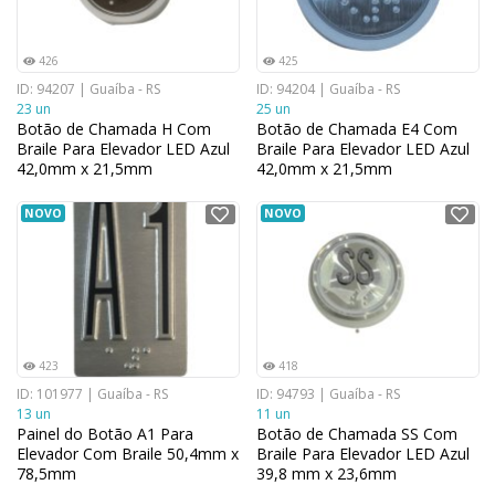
426
425
ID: 94207 | Guaíba - RS
ID: 94204 | Guaíba - RS
23 un
25 un
Botão de Chamada H Com
Botão de Chamada E4 Com
Braile Para Elevador LED Azul
Braile Para Elevador LED Azul
42,0mm x 21,5mm
42,0mm x 21,5mm
NOVO
NOVO
423
418
ID: 101977 | Guaíba - RS
ID: 94793 | Guaíba - RS
13 un
11 un
Painel do Botão A1 Para
Botão de Chamada SS Com
Elevador Com Braile 50,4mm x
Braile Para Elevador LED Azul
78,5mm
39,8 mm x 23,6mm