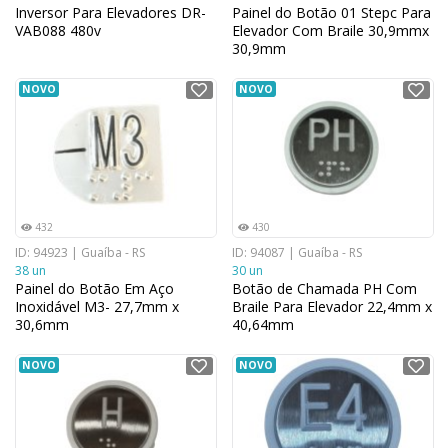
Inversor Para Elevadores DR-
Painel do Botão 01 Stepc Para
VAB088 480v
Elevador Com Braile 30,9mmx
30,9mm
NOVO
NOVO
432
430
ID: 94923 | Guaíba - RS
ID: 94087 | Guaíba - RS
38 un
30 un
Painel do Botão Em Aço
Botão de Chamada PH Com
Inoxidável M3- 27,7mm x
Braile Para Elevador 22,4mm x
30,6mm
40,64mm
NOVO
NOVO