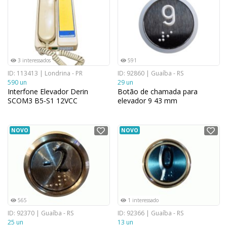
3 interessados
591
ID: 113413 | Londrina - PR
ID: 92860 | Guaíba - RS
590 un
29 un
Interfone Elevador Derin
Botão de chamada para
SCOM3 B5-S1 12VCC
elevador 9 43 mm
NOVO
NOVO
565
1 interessado
ID: 92370 | Guaíba - RS
ID: 92366 | Guaíba - RS
25 un
13 un