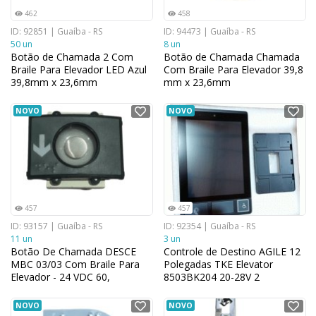
462
458
ID: 92851 | Guaíba - RS
ID: 94473 | Guaíba - RS
50 un
8 un
Botão de Chamada 2 Com
Botão de Chamada Chamada
Braile Para Elevador LED Azul
Com Braile Para Elevador 39,8
39,8mm x 23,6mm
mm x 23,6mm
NOVO
NOVO
457
457
ID: 93157 | Guaíba - RS
ID: 92354 | Guaíba - RS
11 un
3 un
Botão De Chamada DESCE
Controle de Destino AGILE 12
MBC 03/03 Com Braile Para
Polegadas TKE Elevator
Elevador - 24 VDC 60,
8503BK204 20-28V 2
NOVO
NOVO