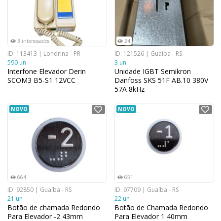
3 interessados
24
ID: 113413 | Londrina - PR
ID: 121526 | Guaíba - RS
590 un
3 un
Interfone Elevador Derin
Unidade IGBT Semikron
SCOM3 B5-S1 12VCC
Danfoss SKS 51F AB.10 380V
57A 8kHz
NOVO
NOVO
664
651
ID: 92850 | Guaíba - RS
ID: 97709 | Guaíba - RS
21 un
22 un
Botão de chamada Redondo
Botão de Chamada Redondo
Para Elevador -2 43mm
Para Elevador 1 40mm