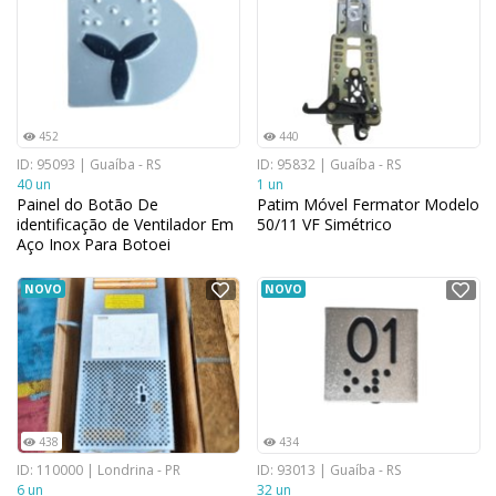
452
440
ID: 95093 | Guaíba - RS
ID: 95832 | Guaíba - RS
40 un
1 un
Painel do Botão De
Patim Móvel Fermator Modelo
identificação de Ventilador Em
50/11 VF Simétrico
Aço Inox Para Botoei
NOVO
NOVO
438
434
ID: 110000 | Londrina - PR
ID: 93013 | Guaíba - RS
6 un
32 un