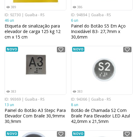
389
386
ID: 92730 | Guaíba - RS
ID: 94894 | Guaíba - RS
46 un
6 un
Etiqueta de sinalização para
Painel do Botão S5 Em Aço
elevador de carga 125 kg 12
Inoxidável B3- 27,7mm x
cm x 15 cm
30,6mm
NOVO
NOVO
383
383
ID: 99369 | Guaíba - RS
ID: 94366 | Guaíba - RS
13 un
8 un
Painel do Botão A3 Stepc Para
Botão de Chamada S2 Com
Elevador Com Braile 30,9mmx
Braile Para Elevador LED Azul
30,9mm
42,0mm x 21,5mm
NOVO
NOVO