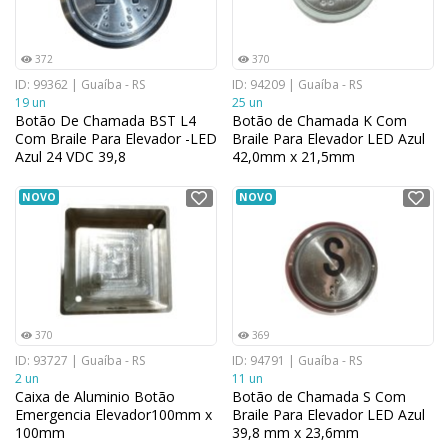
372
370
ID: 99362 | Guaíba - RS
ID: 94209 | Guaíba - RS
19 un
25 un
Botão De Chamada BST L4
Botão de Chamada K Com
Com Braile Para Elevador -LED
Braile Para Elevador LED Azul
Azul 24 VDC 39,8
42,0mm x 21,5mm
NOVO
NOVO
370
369
ID: 93727 | Guaíba - RS
ID: 94791 | Guaíba - RS
2 un
11 un
Caixa de Aluminio Botão
Botão de Chamada S Com
Emergencia Elevador100mm x
Braile Para Elevador LED Azul
100mm
39,8 mm x 23,6mm