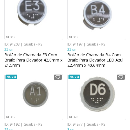
382
382
ID: 94203 | Guaíba - RS
ID: 94197 | Guaíba - RS
25 un
25 un
Botão de Chamada E3 Com
Botão de Chamada B4 Com
Braile Para Elevador 42,0mm x
Braile Para Elevador LED Azul
21,5mm
22,4mm x 40,64mm
NOVO
NOVO
382
378
ID: 94192 | Guaíba - RS
ID: 94877 | Guaíba - RS
25 un
3 un