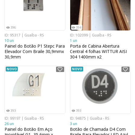
396
394
ID: 95317 | Guaíba - RS
ID: 102099 | Guaíba - RS
10 un
1 un
Painel do Botão P1 Stepc Para
Porta de Cabina Abertura
Elevador Com Braile 30,9mmx
Central 4 folhas WITTUR AISI
30,9mm
304 1400mm x2
NOVO
NOVO
393
393
ID: 99197 | Guaíba - RS
ID: 94875 | Guaíba - RS
26 un
3 un
Painel do Botão Em Aço
Botão de Chamada D4 Com
Inoxidável G1- 35,6mm x
Braile Para Elevador LED Azul