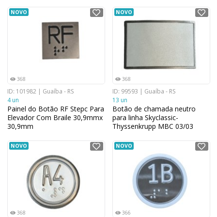
NOVO
NOVO
368
368
ID: 101982 | Guaíba - RS
ID: 99593 | Guaíba - RS
4 un
13 un
Painel do Botão RF Stepc Para
Botão de chamada neutro
Elevador Com Braile 30,9mmx
para linha Skyclassic-
30,9mm
Thyssenkrupp MBC 03/03
NOVO
NOVO
368
366