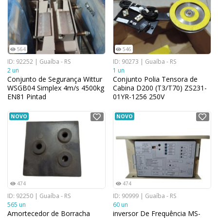
564
546
ID: 92252 | Guaíba - RS
ID: 90273 | Guaíba - RS
2 un
1 un
Conjunto de Segurança Wittur
Conjunto Polia Tensora de
WSGB04 Simplex 4m/s 4500kg
Cabina D200 (T3/T70) ZS231-
EN81 Pintad
01YR-1256 250V
NOVO
NOVO
474
474
ID: 92250 | Guaíba - RS
ID: 90999 | Guaíba - RS
565 un
60 un
Amortecedor de Borracha
inversor De Frequência MS-