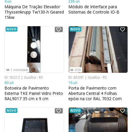
4 un
238 un
Máquina De Tração Elevador
Módulo de Interface para
Thyssenkrupp Tw130-h Geared
Sistemas de Controle IO-B
15kw
NOVO
NOVO
1 interessado
1026
ID: 92212 | Guaíba - RS
ID: 85391 | Guaíba - RS
60 un
16 un
Botoeira de Pavimento
Porta de Pavimento com
Externa TKE Painel Vidro Preto
Abertura Central 4 Folhas
RAL9017 35 cm x 9 cm
epóxi na cor RAL 7032 Com
operador
NOVO
NOVO