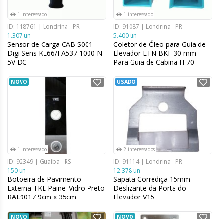
1 interessado
1 interessado
ID: 118761 | Londrina - PR
ID: 91087 | Londrina - PR
1.307 un
5.400 un
Sensor de Carga CAB S001
Coletor de Óleo para Guia de
Digi Sens KL66/FA537 1000 N
Elevador ETN BKF 30 mm
5V DC
Para Guia de Cabina H 70
NOVO
USADO
1 interessado
2 interessados
ID: 92349 | Guaíba - RS
ID: 91114 | Londrina - PR
150 un
12.378 un
Botoeira de Pavimento
Sapata Corrediça 15mm
Externa TKE Painel Vidro Preto
Deslizante da Porta do
RAL9017 9cm x 35cm
Elevador V15
NOVO
NOVO