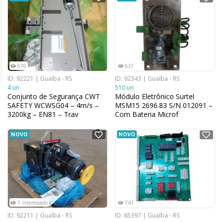
676
637
ID: 92221 | Guaíba - RS
ID: 92343 | Guaíba - RS
4 un
510 un
Conjunto de Segurança CWT
Módulo Eletrônico Surtel
SAFETY WCWSG04 – 4m/s –
MSM15 2696.83 S/N 012091 –
3200kg – EN81 – Trav
Com Bateria Microf
NOVO
NOVO
1 interessado
741
ID: 92211 | Guaíba - RS
ID: 85397 | Guaíba - RS