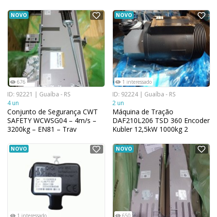
NOVO
NOVO
676
1 interessado
ID: 92221 | Guaíba - RS
ID: 92224 | Guaíba - RS
4 un
2 un
Conjunto de Segurança CWT
Máquina de Tração
SAFETY WCWSG04 – 4m/s –
DAF210L206 TSD 360 Encoder
3200kg – EN81 – Trav
Kubler 12,5kW 1000kg 2
NOVO
NOVO
1 interessado
650