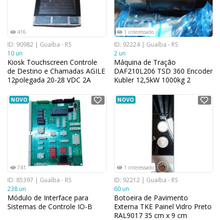
416
1 interessado
ID: 90982 | Guaíba - RS
ID: 92224 | Guaíba - RS
10 un
2 un
Kiosk Touchscreen Controle
Máquina de Tração
de Destino e Chamadas AGILE
DAF210L206 TSD 360 Encoder
12polegada 20-28 VDC 2A
Kubler 12,5kW 1000kg 2
MAX
NOVO
NOVO
741
1 interessado
ID: 85397 | Guaíba - RS
ID: 92212 | Guaíba - RS
238 un
60 un
Módulo de Interface para
Botoeira de Pavimento
Sistemas de Controle IO-B
Externa TKE Painel Vidro Preto
RAL9017 35 cm x 9 cm