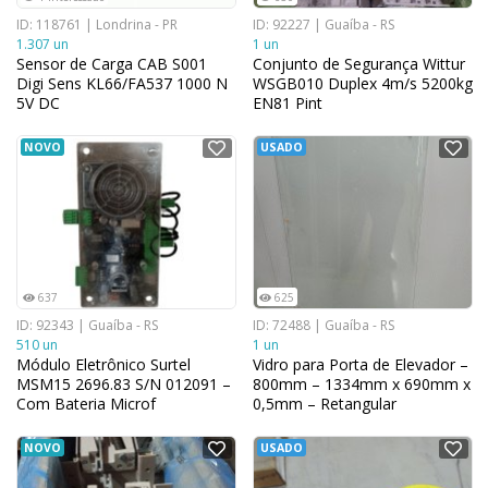
ID: 118761 | Londrina - PR
ID: 92227 | Guaíba - RS
1.307 un
1 un
Sensor de Carga CAB S001
Conjunto de Segurança Wittur
Digi Sens KL66/FA537 1000 N
WSGB010 Duplex 4m/s 5200kg
5V DC
EN81 Pint
NOVO
USADO
637
625
ID: 92343 | Guaíba - RS
ID: 72488 | Guaíba - RS
510 un
1 un
Módulo Eletrônico Surtel
Vidro para Porta de Elevador –
MSM15 2696.83 S/N 012091 –
800mm – 1334mm x 690mm x
Com Bateria Microf
0,5mm – Retangular
NOVO
USADO