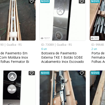
NOVO
NOVO
1017
989
590 | Guaíba - RS
ID: 73089 | Guaíba - RS
ID: 99648 
6 un
2 un
 de Pavimento Em
Botoeira de Pavimento
Porta de
 Com Moldura Inox
Externa TKE 1 Botão SOBE
Fermator
 folhas Fermator Bi
Acabamento Inox Escovado
Folhas 
120 mm x 80 mm
2400 mm
NOVO
NOVO