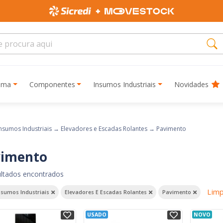
rima
Componentes
Insumos Industriais
Novidades
nsumos Industriais
→
Elevadores e Escadas Rolantes
→
Pavimento
vimento
ultados encontrados
Limp
nsumos Industriais
Elevadores E Escadas Rolantes
Pavimento
USADO
NOVO