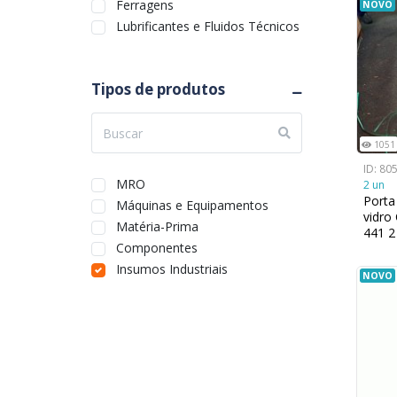
Ferragens
NOVO
Lubrificantes e Fluidos Técnicos
Tipos de produtos
1051
ID: 80
MRO
2 un
Porta
Máquinas e Equipamentos
vidro
Matéria-Prima
441 2
Componentes
Insumos Industriais
NOVO