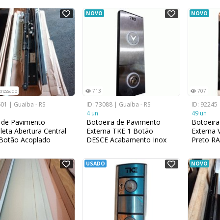
Botão S
NOVO
NOVO
eressado
713
707
601 | Guaíba - RS
ID: 73088 | Guaíba - RS
ID: 92245 
4 un
49 un
 de Pavimento
Botoeira de Pavimento
Botoeira
eta Abertura Central
Externa TKE 1 Botão
Externa 
Botão Acoplado
DESCE Acabamento Inox
Preto RA
mm x 2000mm
Escovado
USADO
NOVO