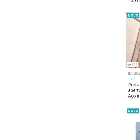
- 30
NOVO
527
ID: 89
1 un
Porta
abert
Aço i
2400
NOVO