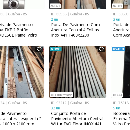
863
809
086 | Guaíba - RS
ID: 80586 | Guaíba - RS
ID: 80605 
2 un
3 un
ira de Pavimento
Porta De Pavimento Com
Porta de
na TKE 2 Botão
Abertura Central 4 Folhas
Abertura
DESCE Painel Vidro
Inox 441 1400x2200
Com Aca
o RAL9017 170 mm
441 14
4 mm
NOVO
USADO
1 interessado
744
624 | Guaíba - RS
ID: 93212 | Guaíba - RS
ID: 76318 
32 un
5 un
 de Pavimento
Conjunto Porta de
Botoeira
ura Lateral esquerda 2
Pavimento Abertura Central
Externa 
s 1000 x 2100 mm
Wittur EVO Floor INOX 441
Vidro P
iluminaç