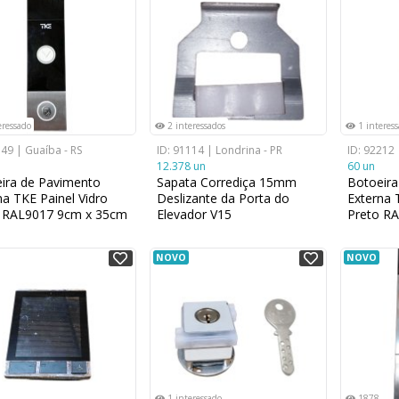
eressado
2 interessados
1 interes
349 | Guaíba - RS
ID: 91114 | Londrina - PR
ID: 92212 
12.378 un
60 un
ira de Pavimento
Sapata Corrediça 15mm
Botoeira
na TKE Painel Vidro
Deslizante da Porta do
Externa 
 RAL9017 9cm x 35cm
Elevador V15
Preto RA
cm
NOVO
NOVO
1 interessado
1878