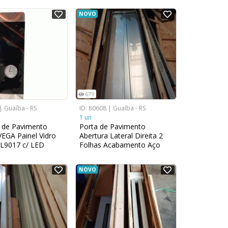
obe/Desce
Botão Sobe/Desce
NOVO
679
| Guaíba - RS
ID: 80608 | Guaíba - RS
1 un
 de Pavimento
Porta de Pavimento
VEGA Painel Vidro
Abertura Lateral Direita 2
L9017 c/ LED
Folhas Acabamento Aço
Inox 441 1000mm
x2100mm
NOVO