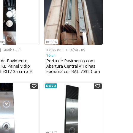
sado
1026
| Guaíba - RS
ID: 85391 | Guaíba - RS
16 un
 de Pavimento
Porta de Pavimento com
TKE Painel Vidro
Abertura Central 4 Folhas
L9017 35 cm x 9
epóxi na cor RAL 7032 Com
operador
NOVO
1547