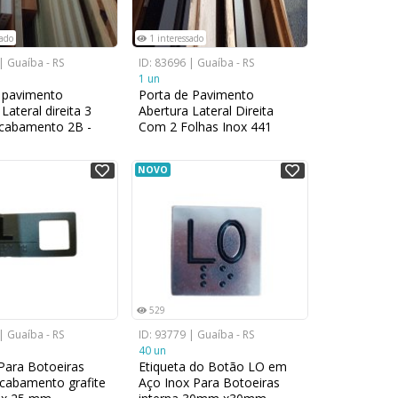
sado
1 interessado
| Guaíba - RS
ID: 83696 | Guaíba - RS
1 un
 pavimento
Porta de Pavimento
Lateral direita 3
Abertura Lateral Direita
Acabamento 2B -
Com 2 Folhas Inox 441
 x 2000 mm com
2900mm x 2000 mm
r
NOVO
529
| Guaíba - RS
ID: 93779 | Guaíba - RS
40 un
 Para Botoeiras
Etiqueta do Botão LO em
acabamento grafite
Aço Inox Para Botoeiras