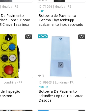
| Guaíba - RS
ID: 71994 | Guaíba - RS
9 un
a De Pavimento
Botoeira de Pavimento
Placa Com 1 Botão
Externa Thyssenkrupp
E Chave Tesa inox
acabamento inox escovado
do 90mm x 35mm
24 cm x 9 cm
NOVO
46
 | Londrina - PR
ID: 99863 | Londrina - PR
556 un
 de Inspeção
Botoeira De Pavimento
x 85mm
Schindler Lop Gs 100 Botão
Descida