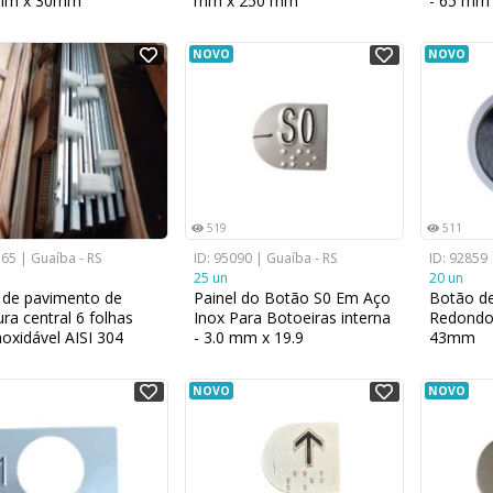
 mm x 30mm
mm x 250 mm
- 65 mm
NOVO
NOVO
519
511
365 | Guaíba - RS
ID: 95090 | Guaíba - RS
ID: 92859 
25 un
20 un
 de pavimento de
Painel do Botão S0 Em Aço
Botão d
ura central 6 folhas
Inox Para Botoeiras interna
Redondo 
noxidável AISI 304
- 3.0 mm x 19.9
43mm
 mm x 2200 mm
NOVO
NOVO