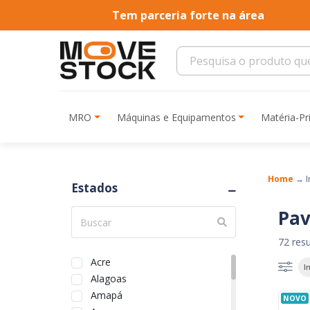
Tem parceria forte na área
MRO
Máquinas e Equipamentos
Matéria-P
Home
→
I
Estados
Pa
72 res
Acre
I
Alagoas
Amapá
NOVO