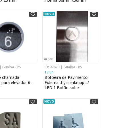
 x 25 mm
interna 30mm x30mm
NOVO
510
| Guaíba - RS
ID: 92873 | Guaíba - RS
13 un
e chamada
Botoeira de Pavimento
para elevador 6 -
Externa thyssenkrupp c/
LED 1 Botão sobe
NOVO