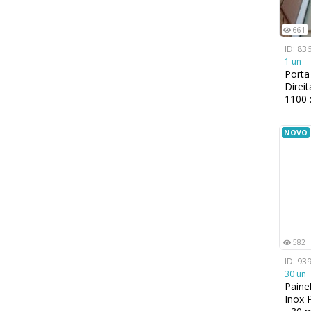
661
ID: 83
1 un
Porta
Direi
1100
NOVO
582
ID: 93
30 un
Paine
Inox 