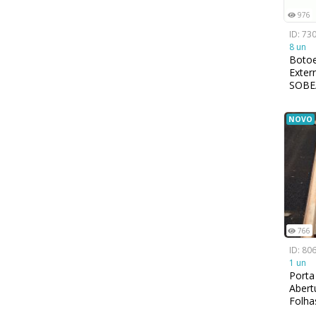
976
ID: 73
8 un
Botoe
Exter
SOBE/
Pret
x91,
NOVO
766
ID: 80
1 un
Porta
Abert
Folha