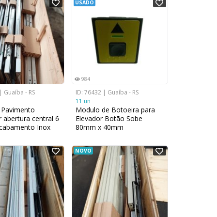
USADO
984
| Guaíba - RS
ID: 76432 | Guaíba - RS
11 un
 Pavimento
Modulo de Botoeira para
 abertura central 6
Elevador Botão Sobe
Acabamento Inox
80mm x 40mm
 x 2200 mm
NOVO