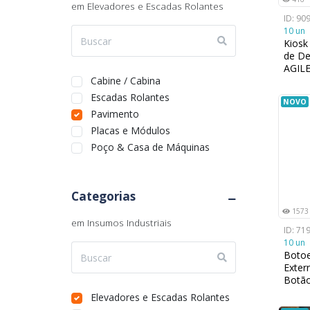
em Elevadores e Escadas Rolantes
Rio Grande do Sul
ID: 90
Rondônia
10 un
Roraima
Kiosk
de De
Santa Catarina
AGILE
São Paulo
Cabine / Cabina
VDC 
Sergipe
Escadas Rolantes
NOVO
Tocantins
Pavimento
Placas e Módulos
Poço & Casa de Máquinas
Categorias
1573
em Insumos Industriais
ID: 71
10 un
Botoe
Exter
Botã
Inox 
Elevadores e Escadas Rolantes
30 m