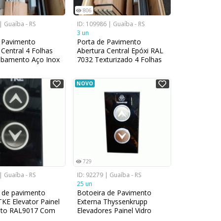
806
| Guaíba - RS
ID: 109986 | Guaíba - RS
3 un
 Pavimento
Porta de Pavimento
 Central 4 Folhas
Abertura Central Epóxi RAL
bamento Aço Inox
7032 Texturizado 4 Folhas
00mm x 2000mm
1.400 mm x 2.105 mm
NOVO
729
| Guaíba - RS
ID: 92279 | Guaíba - RS
25 un
 de pavimento
Botoeira de Pavimento
TKE Elevator Painel
Externa Thyssenkrupp
reto RAL9017 Com
Elevadores Painel Vidro
ão LED azul 2
Preto RAL9017 c/ LED 2