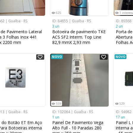
625
1 interes
662 | Guaíba - RS
ID: 84655 | Guaíba - RS
ID: 89368 
3 un
2 un
 de Pavimento Lateral
Botoeira de pavimento TKE
Porta de
ta 3 Folhas Inox 441
ACS SF2 Interm. Top Line
Abertura 
 x 2200 mm
82,9 mmX 2,93 mm
Folhas 
1200mm
operado
NOVO
NOVO
559
529
913 | Guaíba - RS
ID: 102064 | Guaíba - RS
ID: 94982 
1 un
17 un
l do Botão ET Em Aço
Painel De Pavimento Vega
Painel L
Para Botoeiras interna
Alto Full - 10 Paradas 280
interna 