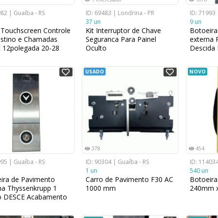
982 | Guaíba - RS
ID: 69483 | Londrina - PR
ID: 71993 
37 un
9 un
 Touchscreen Controle
Kit Interruptor de Chave
Botoeir
stino e Chamadas
Seguranca Para Painel
externa 
 12polegada 20-28
Oculto
Descida 
2A MAX
escova
USADO
NOVO
378
454
995 | Guaíba - RS
ID: 90304 | Guaíba - RS
ID: 114034
1 un
540 un
ira de Pavimento
Carro de Pavimento F30 AC
Botoeira
na Thyssenkrupp 1
1000 mm
240mm 
o DESCE Acabamento
Escovado 120 mm x
m