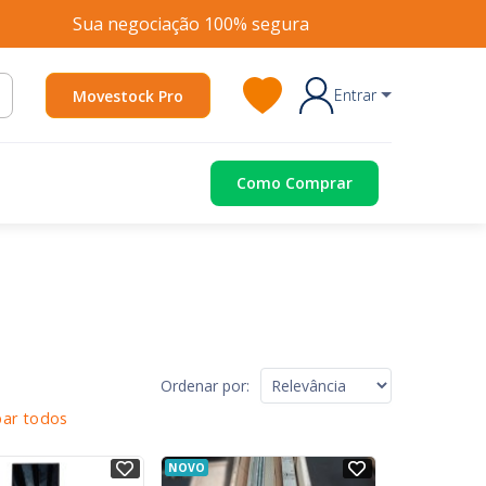
Sua negociação 100% segura
Entrar
Movestock Pro
Como Comprar
Ordenar por:
ar todos
NOVO