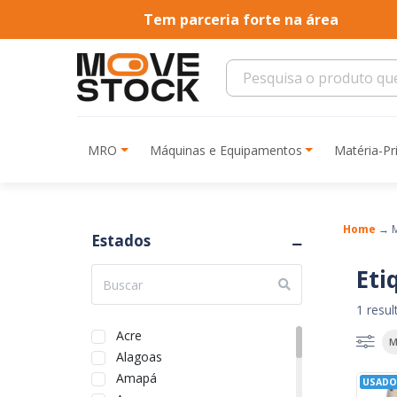
Tem parceria forte na área
MRO
Máquinas e Equipamentos
Matéria-P
Home
→
Estados
Eti
1 resu
Acre
M
Alagoas
Amapá
USADO