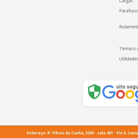
Cargas
Parafus
Rolamen
Térmico 
Utilidade
Endereço: R. Flôres da Cunha, 2205 - sala 401 - Pio X, Caxia