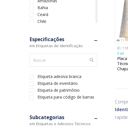
Amazonas
Bahia
Ceará
Chile
Distrito Federal
Espírito Santo
Especificações
71
Goiás
em Etiquetas de Identificação
ID: 11
Maranhão
3 un
Mato Grosso
Placa
Mato Grosso do Sul
Técni
Chapa
Minas Gerais
Pará
Etiqueta adesiva branca
Paraíba
Etiqueta de inventário
Paraná
Etiqueta de patrimônio
Pernambuco
Etiqueta para código de barras
Comp
Piauí
Ident
Quebec
Subcategorias
rapide
Rio de Janeiro
em Etiquetas e Adesivos Técnicos
Rio Grande do Norte