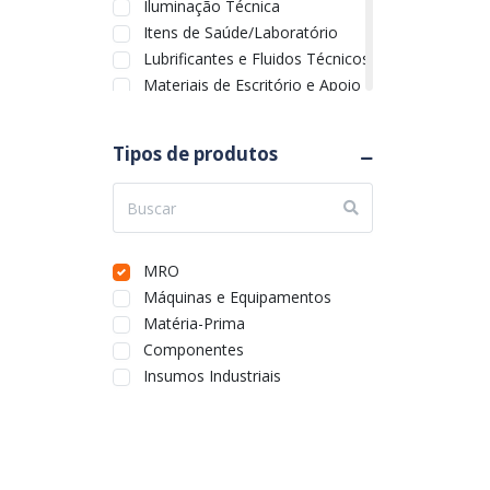
Iluminação Técnica
Itens de Saúde/Laboratório
Lubrificantes e Fluidos Técnicos
Materiais de Escritório e Apoio
Material Elétrico
Motores
Tipos de produtos
Movimentação de Cargas
Parafusos MA
Parafusos MB
Peças Plásticas Técnicas
Rolamentos
MRO
Segurança Eletrônica e
Máquinas e Equipamentos
Sistemas de Monitoramento
Sinalização Técnica
Matéria-Prima
Térmico e Ventilação
Componentes
Transmissão Mecânica
Insumos Industriais
Utilidades
Vedação e Fixação