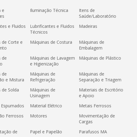
a e
Iluminação Técnica
Itens de
es
Saúde/Laboratório
ntes e Fluidos
Lubrificantes e Fluidos
Madeiras
Técnicos
 de Corte e
Máquinas de Costura
Máquinas de
nto
Embalagem
 de
Máquinas de Lavagem
Máquinas de Plástico
ão
e Higienização
 de
Máquinas de
Máquinas de
ão e Mistura
Refrigeração
Separação e Triagem
 de Solda
Máquinas de
Materiais de Escritório
Usinagem
e Apoio
s Espumados
Material Elétrico
Metais Ferrosos
ão Ferrosos
Motores
Movimentação de
Cargas
tação de
Papel e Papelão
Parafusos MA