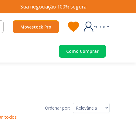
Sua negociação 100% segura
Entrar
Movestock Pro
Como Comprar
Ordenar por:
ar todos