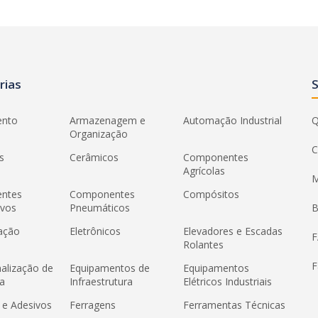
rias
ento
Armazenagem e
Automação Industrial
Q
Organização
C
s
Cerâmicos
Componentes
Agrícolas
M
ntes
Componentes
Compósitos
ivos
Pneumáticos
B
ação
Eletrônicos
Elevadores e Escadas
Rolantes
F
nalização de
Equipamentos de
Equipamentos
a
Infraestrutura
Elétricos Industriais
 e Adesivos
Ferragens
Ferramentas Técnicas