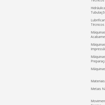
Técnicos
Hidráulic
Tubulaçõ
Lubrifica
Técnicos
Máquinas
Acabame
Máquinas
Impress
Máquinas
Preparaç
Máquinas
Materiai
Metais N
Movimen