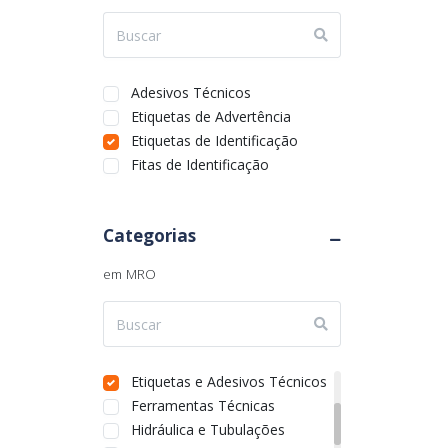
Rio Grande do Sul
Rondônia
Roraima
Santa Catarina
Adesivos Técnicos
São Paulo
Etiquetas de Advertência
Sergipe
Etiquetas de Identificação
Tocantins
Fitas de Identificação
Categorias
Armazenagem e Organização
em MRO
Automação Industrial
Comunicação
Eletrônicos
EPIs e Sinalização de Segurança
Etiquetas e Adesivos Técnicos
Ferramentas Técnicas
Hidráulica e Tubulações