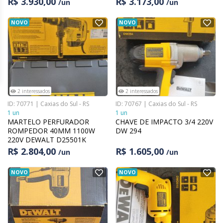
R$ 3.930,00
R$ 3.173,00
/un
/un
NOVO
NOVO
2 interessados
2 interessados
ID: 70771 | Caxias do Sul - RS
ID: 70767 | Caxias do Sul - RS
1 un
1 un
MARTELO PERFURADOR
CHAVE DE IMPACTO 3/4 220V
ROMPEDOR 40MM 1100W
DW 294
220V DEWALT D25501K
R$ 2.804,00
R$ 1.605,00
/un
/un
NOVO
NOVO