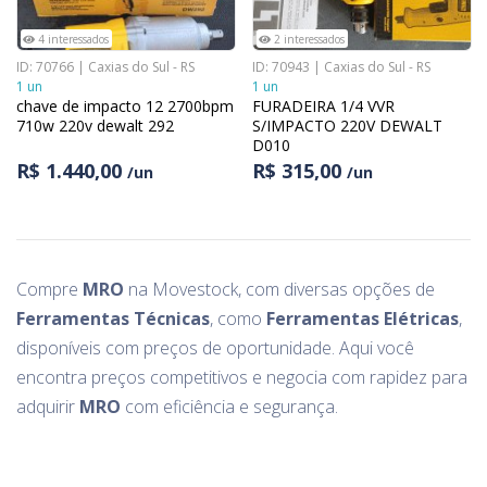
4 interessados
2 interessados
ID: 70766 | Caxias do Sul - RS
ID: 70943 | Caxias do Sul - RS
1 un
1 un
chave de impacto 12 2700bpm
FURADEIRA 1/4 VVR
710w 220v dewalt 292
S/IMPACTO 220V DEWALT
D010
R$ 1.440,00
R$ 315,00
/un
/un
Compre
MRO
na Movestock, com diversas opções de
Ferramentas Técnicas
, como
Ferramentas Elétricas
,
disponíveis com preços de oportunidade. Aqui você
encontra preços competitivos e negocia com rapidez para
adquirir
MRO
com eficiência e segurança.