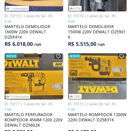
1 interessado
6758
ID: 70770 | Caxias do Sul - RS
ID: 70776 | Caxias do Sul - RS
2 un
2 un
MARTELO DEMOLIDOR
MARTELO DEMOLIDOR
1600W 220V DEWALT
1500W 220V DEWALT D25901
D25941K
K
R$ 6.018,00
R$ 5.515,00
/un
/un
NOVO
NOVO
4 interessados
5300
ID: 70777 | Caxias do Sul - RS
ID: 70772 | Caxias do Sul - RS
1 un
1 un
MARTELO PERFURADOR
MARTELO ROMPEDOR 1200W
ROMPEDOR 45MM 1200 220V
220V DEWALT D25831K
DEWALT D25602K