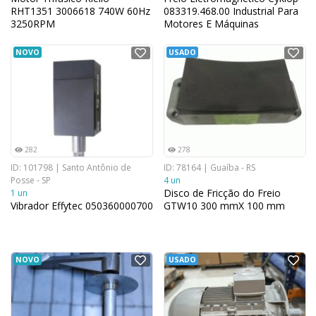
RHT1351 3006618 740W 60Hz
083319.468.00 Industrial Para
3250RPM
Motores E Máquinas
NOVO
USADO
282
278
ID: 101798 | Santo Antônio de
ID: 78164 | Guaíba - RS
Posse - SP
4 un
Disco de Fricção do Freio
1 un
Vibrador Effytec 050360000700
GTW10 300 mmX 100 mm
NOVO
USADO