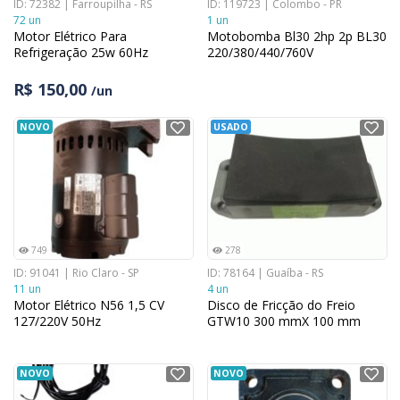
ID: 72382 | Farroupilha - RS
ID: 119723 | Colombo - PR
72 un
1 un
Motor Elétrico Para
Motobomba Bl30 2hp 2p BL30
Refrigeração 25w 60Hz
220/380/440/760V
R$ 150,00
/un
NOVO
USADO
749
278
ID: 91041 | Rio Claro - SP
ID: 78164 | Guaíba - RS
11 un
4 un
Motor Elétrico N56 1,5 CV
Disco de Fricção do Freio
127/220V 50Hz
GTW10 300 mmX 100 mm
NOVO
NOVO