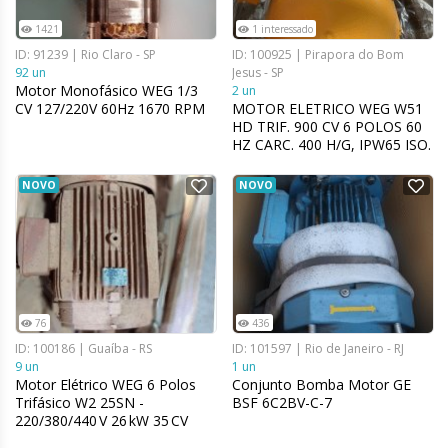
1421
1 interessado
ID: 91239 | Rio Claro - SP
ID: 100925 | Pirapora do Bom
92 un
Jesus - SP
Motor Monofásico WEG 1/3
2 un
CV 127/220V 60Hz 1670 RPM
MOTOR ELETRICO WEG W51
HD TRIF. 900 CV 6 POLOS 60
HZ CARC. 400 H/G, IPW65 ISO.
CL.F F.C B3D, 4160V
NOVO
NOVO
76
436
ID: 100186 | Guaíba - RS
ID: 101597 | Rio de Janeiro - RJ
9 un
1 un
Motor Elétrico WEG 6 Polos
Conjunto Bomba Motor GE
Trifásico W2 25SN -
BSF 6C2BV-C-7
220/380/440 V 26 kW 35 CV
60 Hz