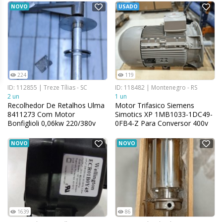
NOVO
USADO
224
119
ID: 112855 | Treze Tílias - SC
ID: 118482 | Montenegro - RS
2 un
1 un
Recolhedor De Retalhos Ulma
Motor Trifasico Siemens
8411273 Com Motor
Simotics XP 1MB1033-1DC49-
Bonfiglioli 0,06kw 220/380v
0FB4-Z Para Conversor 400v
NOVO
NOVO
1639
86