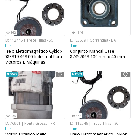
362
1646
ID: 112746 | Treze Tílias - SC
ID: 83639 | Correntina - BA
1 un
4 un
Freio Eletromagnético Cyklop
Conjunto Mancal Case
083319.468.00 Industrial Para
87457063 100 mm x 40 mm
Motores E Máquinas
NOVO
NOVO
436
362
ID: 76901 | Ponta Grossa - PR
ID: 112746 | Treze Tílias - SC
1 un
1 un
Motor Trifásico Riello
Freio Eletromagnético Cyklop