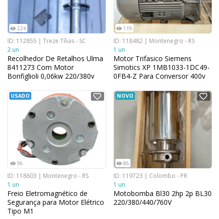
224
119
ID: 112855 | Treze Tílias - SC
ID: 118482 | Montenegro - RS
2 un
1 un
Recolhedor De Retalhos Ulma
Motor Trifasico Siemens
8411273 Com Motor
Simotics XP 1MB1033-1DC49-
Bonfiglioli 0,06kw 220/380v
0FB4-Z Para Conversor 400v
USADO
NOVO
96
86
ID: 118603 | Montenegro - RS
ID: 119723 | Colombo - PR
1 un
1 un
Freio Eletromagnético de
Motobomba Bl30 2hp 2p BL30
Segurança para Motor Elétrico
220/380/440/760V
Tipo M1