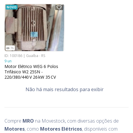
NOVO
76
ID: 100186 | Guaíba - RS
9 un
Motor Elétrico WEG 6 Polos
Trifásico W2 25SN -
220/380/440 V 26 kW 35 CV
60 Hz
Não há mais resultados para exibir
Compre
MRO
na Movestock, com diversas opções de
Motores
, como
Motores Elétricos
, disponíveis com