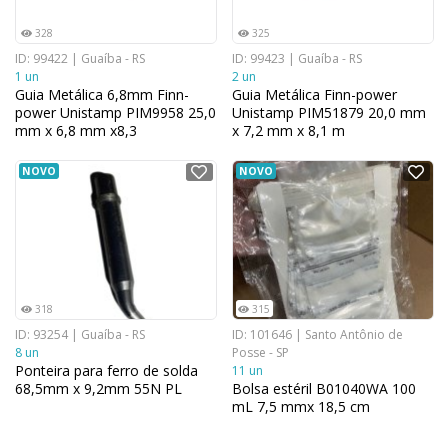
328
325
ID: 99422 | Guaíba - RS
ID: 99423 | Guaíba - RS
1 un
2 un
Guia Metálica 6,8mm Finn-
Guia Metálica Finn-power
power Unistamp PIM9958 25,0
Unistamp PIM51879 20,0 mm
mm x 6,8 mm x8,3
x 7,2 mm x 8,1 m
NOVO
NOVO
318
315
ID: 93254 | Guaíba - RS
ID: 101646 | Santo Antônio de
8 un
Posse - SP
Ponteira para ferro de solda
11 un
68,5mm x 9,2mm 55N PL
Bolsa estéril B01040WA 100
mL 7,5 mmx 18,5 cm