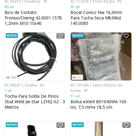
ID: 93419 | Diadema - SP
ID: 112678 | Porto Alegre - RS
60 un
91 un
Bico de Contato
Bocal Conico Nw 16,0mm
Fronius/Oximig 42.0001.1578
Para Tocha Seca Mb36kd
1,2mm M10 10x40
145.0085
NOVO
NOVO
388
315
ID: 99347 | Guaíba - RS
ID: 101646 | Santo Antônio de
1 un
Posse - SP
Tocha Para Solda De Pinos
11 un
Stud Weld Jw-Star LZHQ-02 - 3
Bolsa estéril B01040WA 100
Metros
mL 7,5 mmx 18,5 cm
NOVO
NOVO