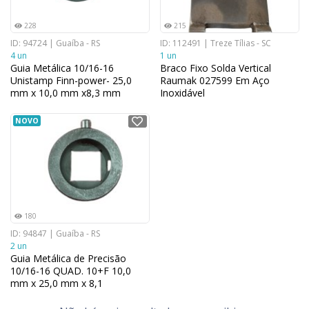
228
215
ID: 94724 | Guaíba - RS
ID: 112491 | Treze Tílias - SC
4 un
1 un
Guia Metálica 10/16-16
Braco Fixo Solda Vertical
Unistamp Finn-power- 25,0
Raumak 027599 Em Aço
mm x 10,0 mm x8,3 mm
Inoxidável
NOVO
180
ID: 94847 | Guaíba - RS
2 un
Guia Metálica de Precisão
10/16-16 QUAD. 10+F 10,0
mm x 25,0 mm x 8,1