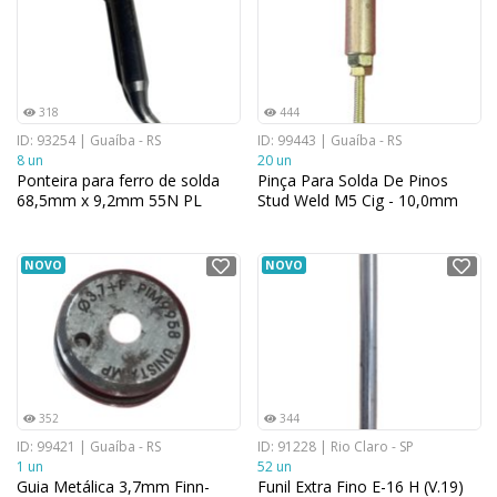
318
444
ID: 93254 | Guaíba - RS
ID: 99443 | Guaíba - RS
8 un
20 un
Ponteira para ferro de solda
Pinça Para Solda De Pinos
68,5mm x 9,2mm 55N PL
Stud Weld M5 Cig - 10,0mm
NOVO
NOVO
352
344
ID: 99421 | Guaíba - RS
ID: 91228 | Rio Claro - SP
1 un
52 un
Guia Metálica 3,7mm Finn-
Funil Extra Fino E-16 H (V.19)