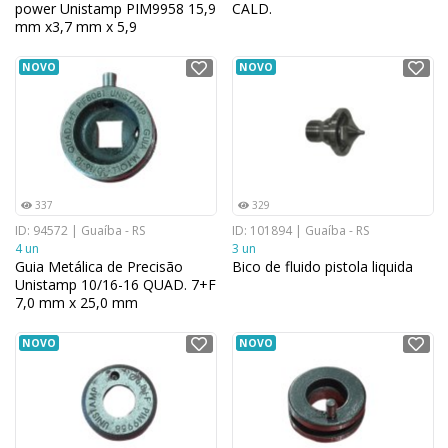
power Unistamp PIM9958 15,9
CALD.
mm x3,7 mm x 5,9
NOVO
NOVO
337
329
ID: 94572 | Guaíba - RS
ID: 101894 | Guaíba - RS
4 un
3 un
Guia Metálica de Precisão
Bico de fluido pistola liquida
Unistamp 10/16-16 QUAD. 7+F
7,0 mm x 25,0 mm
NOVO
NOVO