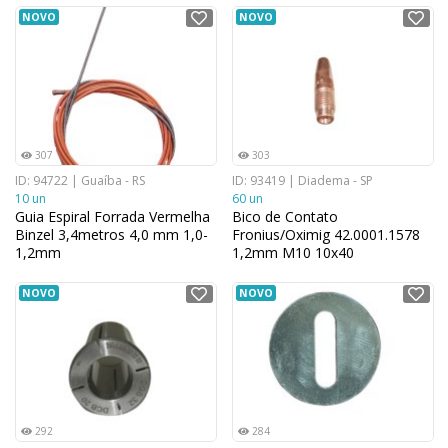
NOVO
NOVO
307
303
ID: 94722 | Guaíba - RS
ID: 93419 | Diadema - SP
10 un
60 un
Guia Espiral Forrada Vermelha
Bico de Contato
Binzel 3,4metros 4,0 mm 1,0-
Fronius/Oximig 42.0001.1578
1,2mm
1,2mm M10 10x40
NOVO
NOVO
292
284