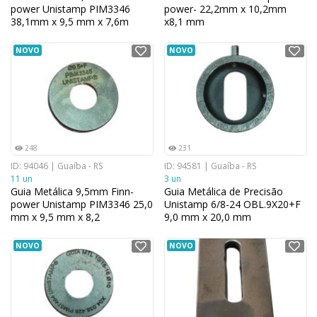
power Unistamp PIM3346
power- 22,2mm x 10,2mm
38,1mm x 9,5 mm x 7,6m
x8,1 mm
NOVO
NOVO
248
231
ID: 94046 | Guaíba - RS
ID: 94581 | Guaíba - RS
11 un
3 un
Guia Metálica 9,5mm Finn-
Guia Metálica de Precisão
power Unistamp PIM3346 25,0
Unistamp 6/8-24 OBL.9X20+F
mm x 9,5 mm x 8,2
9,0 mm x 20,0 mm
NOVO
NOVO