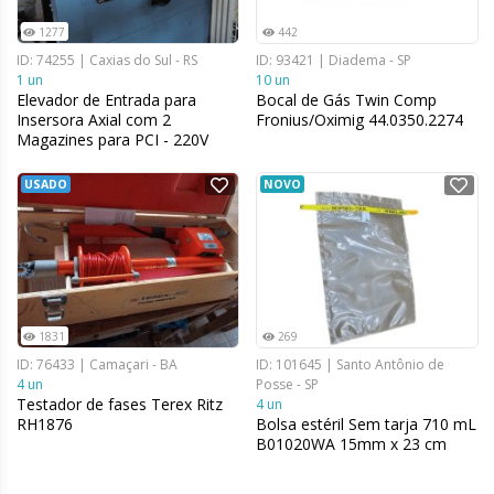
1277
442
ID: 74255 | Caxias do Sul - RS
ID: 93421 | Diadema - SP
1 un
10 un
Elevador de Entrada para
Bocal de Gás Twin Comp
Insersora Axial com 2
Fronius/Oximig 44.0350.2274
Magazines para PCI - 220V
USADO
NOVO
1831
269
ID: 76433 | Camaçari - BA
ID: 101645 | Santo Antônio de
4 un
Posse - SP
Testador de fases Terex Ritz
4 un
RH1876
Bolsa estéril Sem tarja 710 mL
B01020WA 15mm x 23 cm