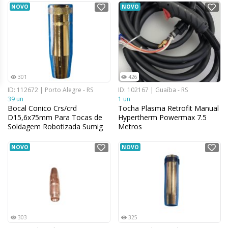
NOVO
NOVO
301
426
ID: 112672 | Porto Alegre - RS
ID: 102167 | Guaíba - RS
39 un
1 un
Bocal Conico Crs/crd
Tocha Plasma Retrofit Manual
D15,6x75mm Para Tocas de
Hypertherm Powermax 7.5
Soldagem Robotizada Sumig
Metros
0900.0038
NOVO
NOVO
303
325