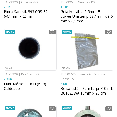
ID: 93220 | Guaíba - RS
ID: 93060 | Guaíba - RS
2 un
10 un
Pinça Sandvik 393.CGS-32
Guia Metálica 9,5mm Finn-
64,1 mm x 20mm
power Unistamp 38,1mm x 9,5
mm x 6,9mm
NOVO
NOVO
281
269
ID: 91229 | Rio Claro - SP
ID: 101645 | Santo Antônio de
29 un
Posse - SP
Funil Médio E-16 H (V.19)
4 un
Caldeado
Bolsa estéril Sem tarja 710 mL
B01020WA 15mm x 23 cm
NOVO
NOVO