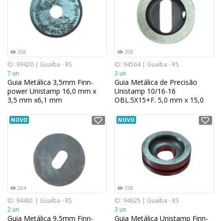
268
268
ID: 99420 | Guaíba - RS
ID: 94564 | Guaíba - RS
7 un
3 un
Guia Metálica 3,5mm Finn-
Guia Metálica de Precisão
power Unistamp 16,0 mm x
Unistamp 10/16-16
3,5 mm x6,1 mm
OBL.5X15+F. 5,0 mm x 15,0
NOVO
NOVO
264
258
ID: 94481 | Guaíba - RS
ID: 94625 | Guaíba - RS
2 un
3 un
Guia Metálica 9,5mm Finn-
Guia Metálica Unistamp Finn-