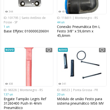
344
48
ID: 101795 | Santo Antônio de
ID: 118611 | Montenegro - RS
Posse - SP
44 un
Conexão Pneumática Em L
1 un
Base Effytec 01000002060H
Festo 3/8'' x 59,6mm x
45,6mm
NOVO
NOVO
438
341
ID: 96328 | Montenegro - RS
ID: 88523 | Ponta Grossa - PR
137 un
20 un
Engate Tampão Legris Ref
Módulo de união Festo para
31260400 Push-In 4mm
sistema pneumático MS6 MV
Pneumático