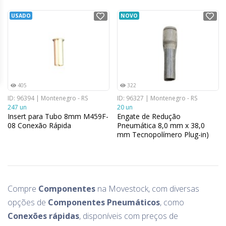
USADO
NOVO
405
322
ID: 96394 | Montenegro - RS
ID: 96327 | Montenegro - RS
247 un
20 un
Insert para Tubo 8mm M459F-
Engate de Redução
08 Conexão Rápida
Pneumática 8,0 mm x 38,0
mm Tecnopolímero Plug-in)
Compre
Componentes
na Movestock, com diversas
opções de
Componentes Pneumáticos
, como
Conexões rápidas
, disponíveis com preços de