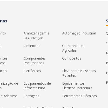
rias
ento
Armazenagem e
Automação Industrial
Q
Organização
C
s
Cerâmicos
Componentes
Agrícolas
M
ntes
Componentes
Compósitos
ivos
Pneumáticos
B
ação
Eletrônicos
Elevadores e Escadas
Rolantes
F
nalização de
Equipamentos de
Equipamentos
a
Infraestrutura
Elétricos Industriais
 e Adesivos
Ferragens
Ferramentas Técnicas