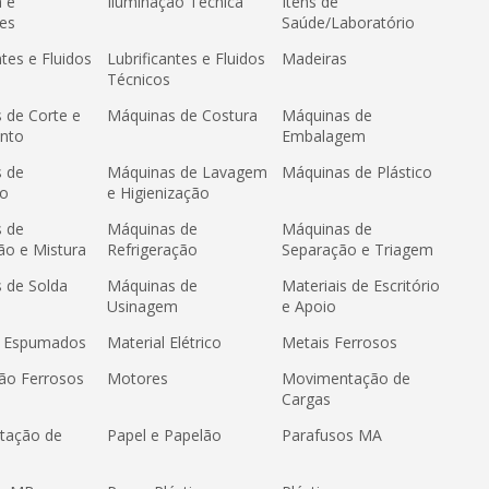
a e
Iluminação Técnica
Itens de
es
Saúde/Laboratório
ntes e Fluidos
Lubrificantes e Fluidos
Madeiras
Técnicos
 de Corte e
Máquinas de Costura
Máquinas de
nto
Embalagem
 de
Máquinas de Lavagem
Máquinas de Plástico
ão
e Higienização
 de
Máquinas de
Máquinas de
ão e Mistura
Refrigeração
Separação e Triagem
 de Solda
Máquinas de
Materiais de Escritório
Usinagem
e Apoio
s Espumados
Material Elétrico
Metais Ferrosos
ão Ferrosos
Motores
Movimentação de
Cargas
tação de
Papel e Papelão
Parafusos MA