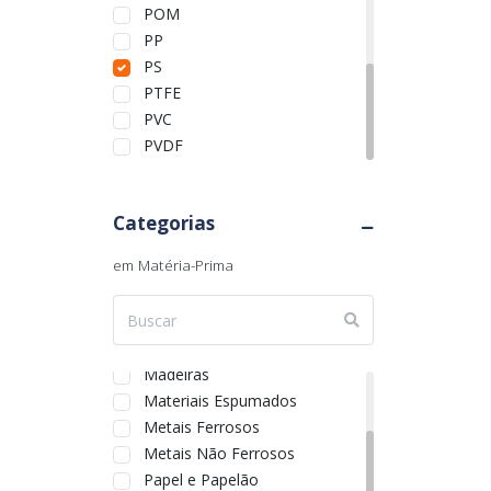
Rio Grande do Sul
POM
Rondônia
PP
Roraima
PS
Santa Catarina
PTFE
São Paulo
PVC
Sergipe
PVDF
Tocantins
Categorias
em Matéria-Prima
Borrachas
Cerâmicos
Compósitos
Madeiras
Materiais Espumados
Metais Ferrosos
Metais Não Ferrosos
Papel e Papelão