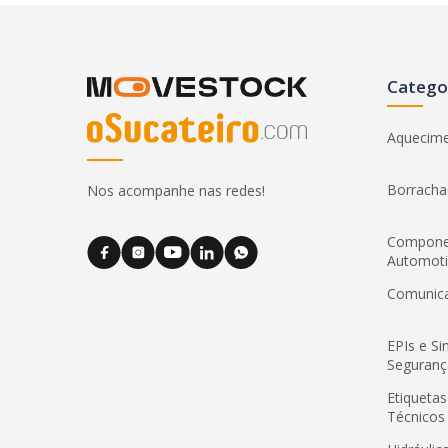
Catego
Aquecim
Borracha
Nos acompanhe nas redes!
Compone
Automot
Comunic
EPIs e Si
Seguranç
Etiquetas
Técnicos