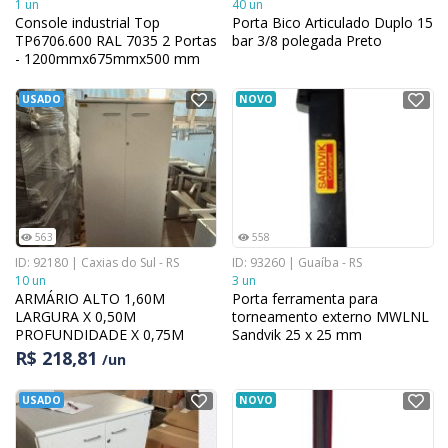
1 un
40 un
Console industrial Top
Porta Bico Articulado Duplo 15
TP6706.600 RAL 7035 2 Portas
bar 3/8 polegada Preto
- 1200mmx675mmx500 mm
USADO
NOVO
563
558
ID: 92180 | Caxias do Sul - RS
ID: 93260 | Guaíba - RS
10 un
3 un
ARMÁRIO ALTO 1,60M
Porta ferramenta para
LARGURA X 0,50M
torneamento externo MWLNL
PROFUNDIDADE X 0,75M
Sandvik 25 x 25 mm
ALTURA
R$ 218,81
/un
USADO
NOVO