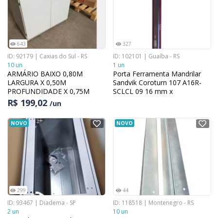
643
327
ID: 92179 | Caxias do Sul - RS
ID: 102101 | Guaíba - RS
10 un
1 un
ARMÁRIO BAIXO 0,80M
Porta Ferramenta Mandrilar
LARGURA X 0,50M
Sandvik Coroturn 107 A16R-
PROFUNDIDADE X 0,75M
SCLCL 09 16 mm x
ALTURA
R$ 199,02
/un
NOVO
NOVO
299
44
ID: 93467 | Diadema - SP
ID: 118518 | Montenegro - RS
2 un
10 un