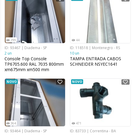
299
44
ID: 93467 | Diadema - SP
ID: 118518 | Montenegro - RS
2 un
10 un
Console Top Console
TAMPA ENTRADA CABOS
TP6705.600 RAL 7035 800mm
SCHNEIDER NSYEC1641
xm675mm xm500 mm
NOVO
NOVO
364
471
ID: 93464 | Diadema - SP
ID: 83733 | Correntina - BA