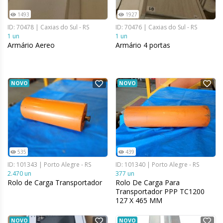
1493
1927
ID: 70478 | Caxias do Sul - RS
ID: 70476 | Caxias do Sul - RS
1 un
1 un
Armário Aereo
Armário 4 portas
NOVO
NOVO
535
439
ID: 101343 | Porto Alegre - RS
ID: 101340 | Porto Alegre - RS
2.470 un
377 un
Rolo de Carga Transportador
Rolo De Carga Para
Transportador PPP TC1200
127 X 465 MM
NOVO
NOVO