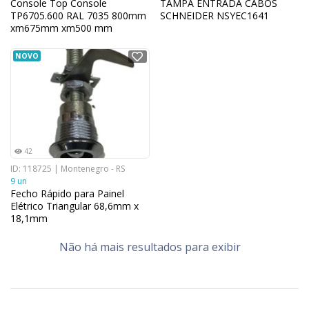
Console Top Console
TAMPA ENTRADA CABOS
TP6705.600 RAL 7035 800mm
SCHNEIDER NSYEC1641
xm675mm xm500 mm
NOVO
42
ID: 118725 | Montenegro - RS
9 un
Fecho Rápido para Painel
Elétrico Triangular 68,6mm x
18,1mm
Não há mais resultados para exibir