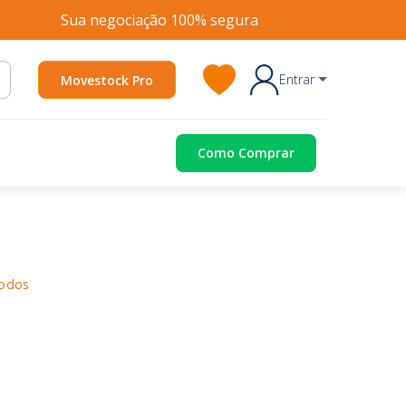
Sua negociação 100% segura
Entrar
Movestock Pro
Como Comprar
todos