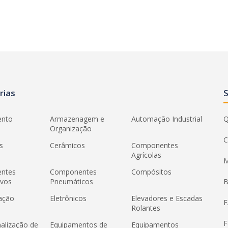
rias
ento
Armazenagem e
Automação Industrial
Q
Organização
C
s
Cerâmicos
Componentes
Agrícolas
M
ntes
Componentes
Compósitos
ivos
Pneumáticos
B
ação
Eletrônicos
Elevadores e Escadas
Rolantes
F
nalização de
Equipamentos de
Equipamentos