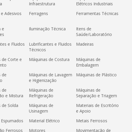
a
Infraestrutura
Elétricos Industriais
 e Adesivos
Ferragens
Ferramentas Técnicas
a e
Iluminação Técnica
Itens de
es
Saúde/Laboratório
ntes e Fluidos
Lubrificantes e Fluidos
Madeiras
Técnicos
 de Corte e
Máquinas de Costura
Máquinas de
nto
Embalagem
 de
Máquinas de Lavagem
Máquinas de Plástico
ão
e Higienização
 de
Máquinas de
Máquinas de
ão e Mistura
Refrigeração
Separação e Triagem
 de Solda
Máquinas de
Materiais de Escritório
Usinagem
e Apoio
s Espumados
Material Elétrico
Metais Ferrosos
ão Ferrosos
Motores
Movimentação de