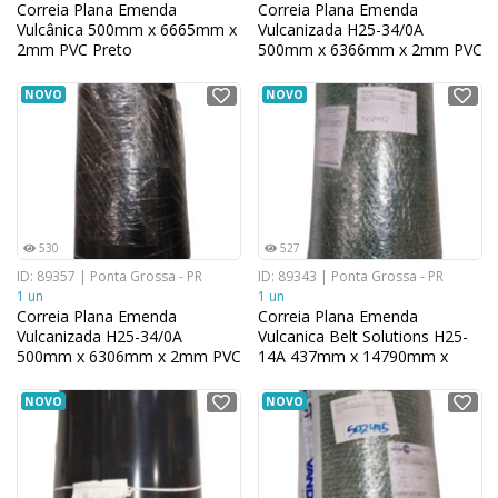
Correia Plana Emenda
Correia Plana Emenda
Vulcânica 500mm x 6665mm x
Vulcanizada H25-34/0A
2mm PVC Preto
500mm x 6366mm x 2mm PVC
Preto
NOVO
NOVO
530
527
ID: 89357 | Ponta Grossa - PR
ID: 89343 | Ponta Grossa - PR
1 un
1 un
Correia Plana Emenda
Correia Plana Emenda
Vulcanizada H25-34/0A
Vulcanica Belt Solutions H25-
500mm x 6306mm x 2mm PVC
14A 437mm x 14790mm x
Preto
2mm PVC Verde
NOVO
NOVO