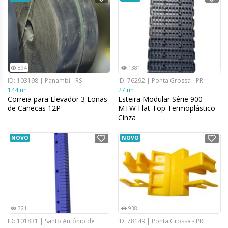
894
1381
ID: 103198 | Panambi - RS
ID: 76292 | Ponta Grossa - PR
144 un
27 un
Correia para Elevador 3 Lonas
Esteira Modular Série 900
de Canecas 12P
MTW Flat Top Termoplástico
Cinza
NOVO
NOVO
321
938
ID: 101831 | Santo Antônio de
ID: 78149 | Ponta Grossa - PR