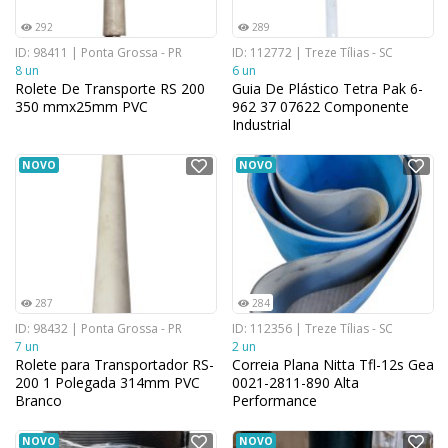
292
289
ID: 98411 | Ponta Grossa - PR
ID: 112772 | Treze Tílias - SC
8 un
6 un
Rolete De Transporte RS 200
Guia De Plástico Tetra Pak 6-
350 mmx25mm PVC
962 37 07622 Componente
Industrial
NOVO
NOVO
287
284
ID: 98432 | Ponta Grossa - PR
ID: 112356 | Treze Tílias - SC
7 un
2 un
Rolete para Transportador RS-
Correia Plana Nitta Tfl-12s Gea
200 1 Polegada 314mm PVC
0021-2811-890 Alta
Branco
Performance
NOVO
NOVO