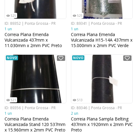
525
525
ID: 89352 | Ponta Grossa - PR
ID: 89341 | Ponta Grossa - PR
1 un
1 un
Correia Plana Emenda
Correia Plana Emenda
Vulcanizada 437mm x
Vulcanizada H15-14A 437mm x
11.030mm x 2mm PVC Preto
15.000mm x 2mm PVC Verde
NOVO
NOVO
521
513
ID: 89356 | Ponta Grossa - PR
ID: 89346 | Ponta Grossa - PR
1 un
2 un
Correia Plana Emenda
Correia Plana Sampla Belting
Vulcanizada Stand 120 537mm
437mm x 1920mm x 2mm PVC
x 15.960mm x 2mm PVC Preto
Preto