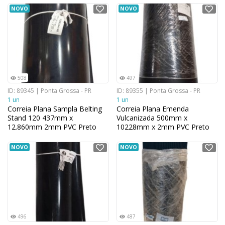
NOVO
NOVO
508
497
ID: 89345 | Ponta Grossa - PR
ID: 89355 | Ponta Grossa - PR
1 un
1 un
Correia Plana Sampla Belting
Correia Plana Emenda
Stand 120 437mm x
Vulcanizada 500mm x
12.860mm 2mm PVC Preto
10228mm x 2mm PVC Preto
NOVO
NOVO
496
487