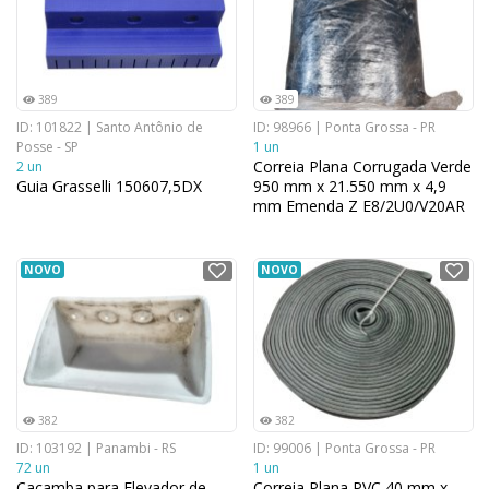
389
389
ID: 101822 | Santo Antônio de
ID: 98966 | Ponta Grossa - PR
Posse - SP
1 un
Correia Plana Corrugada Verde
2 un
Guia Grasselli 150607,5DX
950 mm x 21.550 mm x 4,9
mm Emenda Z E8/2U0/V20AR
NOVO
NOVO
382
382
ID: 103192 | Panambi - RS
ID: 99006 | Ponta Grossa - PR
72 un
1 un
Caçamba para Elevador de
Correia Plana PVC 40 mm x