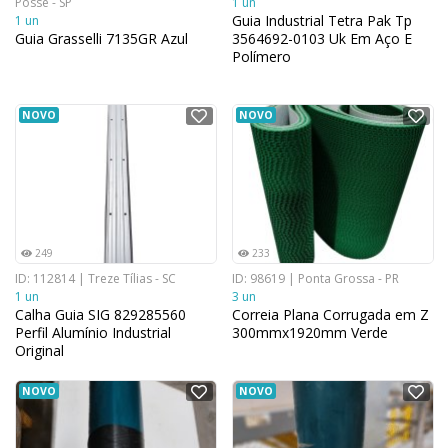
Posse - SP
1 un
Guia Industrial Tetra Pak Tp
1 un
Guia Grasselli 7135GR Azul
3564692-0103 Uk Em Aço E
Polímero
NOVO
NOVO
249
233
ID: 112814 | Treze Tílias - SC
ID: 98619 | Ponta Grossa - PR
1 un
3 un
Calha Guia SIG 829285560
Correia Plana Corrugada em Z
Perfil Alumínio Industrial
300mmx1920mm Verde
Original
NOVO
NOVO