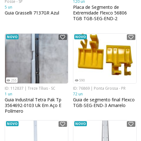
Posse - SP
120 un
Placa de Segmento de
5 un
Guia Grasselli 7137GR Azul
Extremidade Flexco 56806
TGB TGB-SEG-END-2
NOVO
NOVO
255
590
ID: 112837 | Treze Tílias - SC
ID: 76869 | Ponta Grossa - PR
1 un
72 un
Guia Industrial Tetra Pak Tp
Guia de segmento final Flexco
3564692-0103 Uk Em Aço E
TGB-SEG-END-3 Amarelo
Polímero
NOVO
NOVO