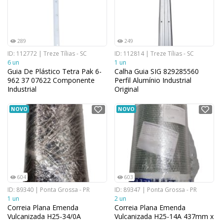
289
249
ID: 112772 | Treze Tílias - SC
ID: 112814 | Treze Tílias - SC
6 un
1 un
Guia De Plástico Tetra Pak 6-
Calha Guia SIG 829285560
962 37 07622 Componente
Perfil Alumínio Industrial
Industrial
Original
NOVO
NOVO
604
603
ID: 89340 | Ponta Grossa - PR
ID: 89347 | Ponta Grossa - PR
1 un
2 un
Correia Plana Emenda
Correia Plana Emenda
Vulcanizada H25-34/0A
Vulcanizada H25-14A 437mm x