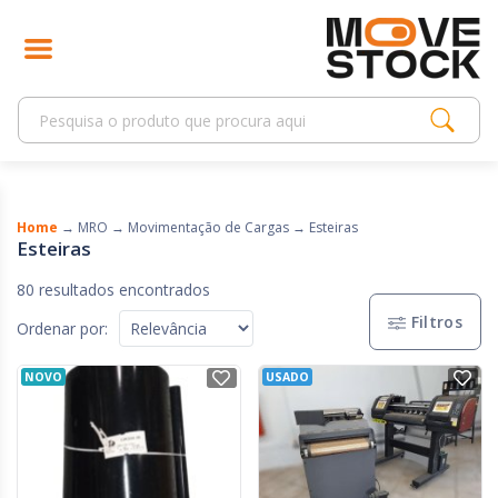
Home
→
MRO
→
Movimentação de Cargas
→
Esteiras
Esteiras
80 resultados encontrados
Filtros
Ordenar por:
NOVO
USADO