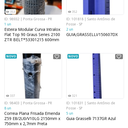
353
352
ID: 98932 | Ponta Grossa - PR
ID: 101818 | Santo Antônio de
1 un
Posse - SP
Esteira Modular Curva Intralox
2 un
Flat Top 90 Graus Series 2100
GUIA;GRASSELLI/150607DX
ZTR BELT*53301215 600mm
NOVO
NOVO
337
321
ID: 98403 | Ponta Grossa - PR
ID: 101831 | Santo Antônio de
8 un
Posse - SP
Correia Plana Frisada Emenda
5 un
Z59 E8/2U0/V10LG 2150mm x
Guia Grasselli 7137GR Azul
750mm x 2,7mm Preta