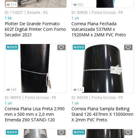
574
552
ID: 110027 | Rolante - RS
ID: 89605 | Ponta Grossa - PR
1 kit
1 un
Plotter De Grande Formato
Correia Plana Fechada
602f Digital Printer Com Forno
Vulcanizada 537MM x
Secador 2021
1920MM x 2MM PVC Preto
NOVO
NOVO
543
542
ID: 98976 | Ponta Grossa - PR
ID: 89338 | Ponta Grossa - PR
1 un
1 un
Correia Plana Lisa Preta 2.990
Correia Plana Sampla Belting
mm x 500 mm x 2,0 mm
Stand 120 437mm X 15000mm
Emenda Z60 STAND-120
X 2mm PVC Preto
NOVO
NOVO