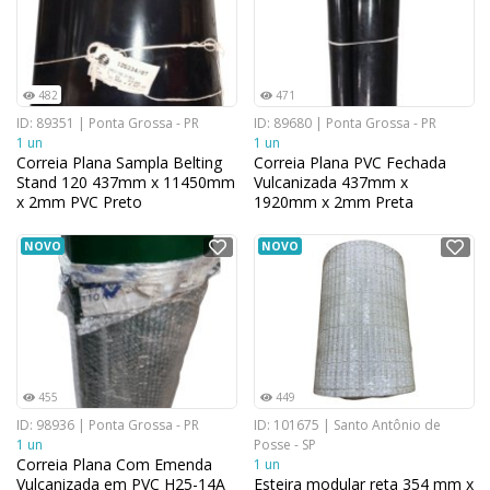
482
471
ID: 89351 | Ponta Grossa - PR
ID: 89680 | Ponta Grossa - PR
1 un
1 un
Correia Plana Sampla Belting
Correia Plana PVC Fechada
Stand 120 437mm x 11450mm
Vulcanizada 437mm x
x 2mm PVC Preto
1920mm x 2mm Preta
NOVO
NOVO
455
449
ID: 98936 | Ponta Grossa - PR
ID: 101675 | Santo Antônio de
1 un
Posse - SP
Correia Plana Com Emenda
1 un
Vulcanizada em PVC H25-14A
Esteira modular reta 354 mm x