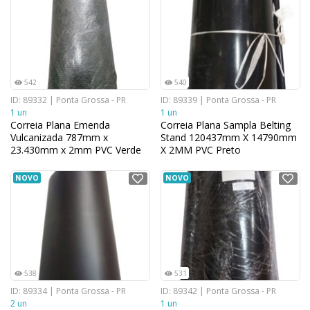
542
540
ID: 89332 | Ponta Grossa - PR
ID: 89339 | Ponta Grossa - PR
1 un
1 un
Correia Plana Emenda
Correia Plana Sampla Belting
Vulcanizada 787mm x
Stand 120437mm X 14790mm
23.430mm x 2mm PVC Verde
X 2MM PVC Preto
NOVO
NOVO
538
531
ID: 89334 | Ponta Grossa - PR
ID: 89342 | Ponta Grossa - PR
2 un
1 un