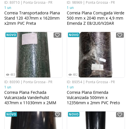
ID: 89710 | Ponta Grossa - PR
ID: 98969 | Ponta Grossa - PR
1 un
1 un
Correia Transportadora Plana
Correia Plana Corrugada Verde
Stand 120 437mm x 1620mm
500 mm x 2040 mm x 4,9 mm
x2mm PVC Preta
Emenda Z E8/2U0/V20AR
NOVO
NOVO
483
482
ID: 89390 | Ponta Grossa - PR
ID: 89354 | Ponta Grossa - PR
1 un
1 un
Correia Plana Fechada
Correia Plana Emenda
Vulcanizada Vanderhulst
Vulcanizada 500mm x
437mm x 11030mm x 2MM
12356mm x 2mm PVC Preto
PVC Verde
NOVO
NOVO