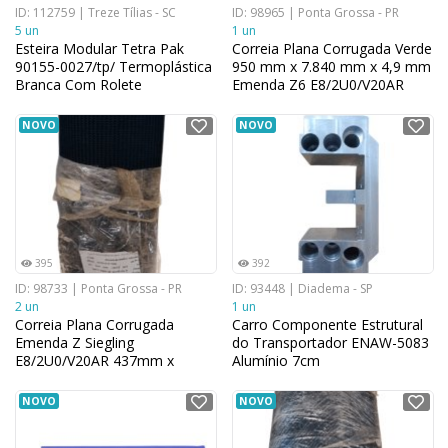
ID: 112759 | Treze Tílias - SC
ID: 98965 | Ponta Grossa - PR
5 un
1 un
Esteira Modular Tetra Pak
Correia Plana Corrugada Verde
90155-0027/tp/ Termoplástica
950 mm x 7.840 mm x 4,9 mm
Branca Com Rolete
Emenda Z6 E8/2U0/V20AR
NOVO
NOVO
395
392
ID: 98733 | Ponta Grossa - PR
ID: 93448 | Diadema - SP
2 un
1 un
Correia Plana Corrugada
Carro Componente Estrutural
Emenda Z Siegling
do Transportador ENAW-5083
E8/2U0/V20AR 437mm x
Alumínio 7cm
2040mm x 4,9mm Verde
NOVO
NOVO