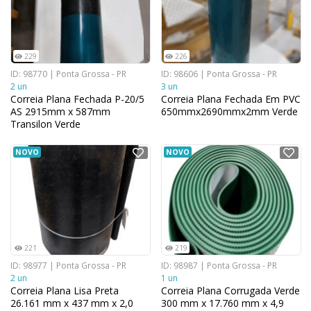
229
226
ID: 98770 | Ponta Grossa - PR
ID: 98606 | Ponta Grossa - PR
2 un
3 un
Correia Plana Fechada P-20/5
Correia Plana Fechada Em PVC
AS 2915mm x 587mm
650mmx2690mmx2mm Verde
Transilon Verde
NOVO
NOVO
221
219
ID: 98977 | Ponta Grossa - PR
ID: 98987 | Ponta Grossa - PR
2 un
1 un
Correia Plana Lisa Preta
Correia Plana Corrugada Verde
26.161 mm x 437 mm x 2,0
300 mm x 17.760 mm x 4,9