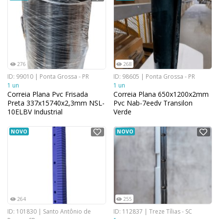
276
268
ID: 99010 | Ponta Grossa - PR
ID: 98605 | Ponta Grossa - PR
1 un
1 un
Correia Plana Pvc Frisada
Correia Plana 650x1200x2mm
Preta 337x15740x2,3mm NSL-
Pvc Nab-7eedv Transilon
10ELBV Industrial
Verde
NOVO
NOVO
264
255
ID: 101830 | Santo Antônio de
ID: 112837 | Treze Tílias - SC