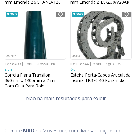
mm Emenda Z6 STAND-120
mm Emenda Z E8/2U0/V20AR
Opaca
NOVO
NOVO
182
84
ID: 98409 | Ponta Grossa - PR
ID: 118644 | Montenegro - RS
8 un
6 un
Correia Plana Transilon
Esteira Porta-Cabos Articulada
360mm x 1405mm x 2mm
Fesma TP370 40 Poliamida
Com Guia Para Rolo
Motorizada
Não há mais resultados para exibir
Compre
MRO
na Movestock, com diversas opções de