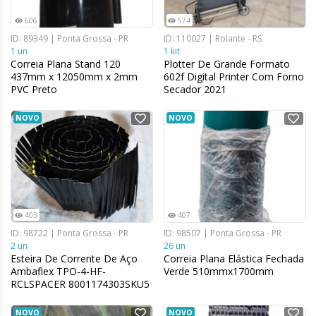
606
574
ID: 89349 | Ponta Grossa - PR
ID: 110027 | Rolante - RS
1 un
1 kit
Correia Plana Stand 120
Plotter De Grande Formato
437mm x 12050mm x 2mm
602f Digital Printer Com Forno
PVC Preto
Secador 2021
NOVO
NOVO
403
407
ID: 98722 | Ponta Grossa - PR
ID: 98507 | Ponta Grossa - PR
2 un
26 un
Esteira De Corrente De Aço
Correia Plana Elástica Fechada
Ambaflex TPO-4-HF-
Verde 510mmx1700mm
RCLSPACER 8001174303SKU5
5 Metros
NOVO
NOVO