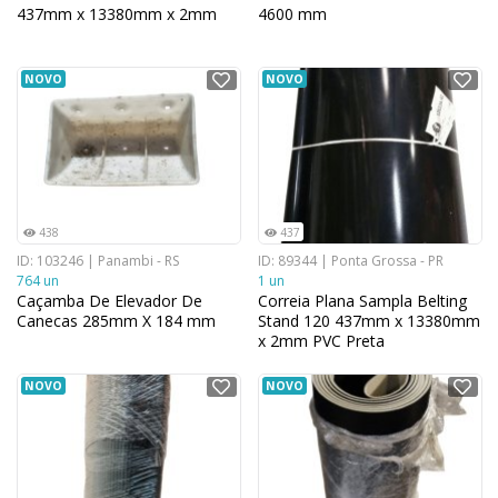
437mm x 13380mm x 2mm
4600 mm
Verde
NOVO
NOVO
438
437
ID: 103246 | Panambi - RS
ID: 89344 | Ponta Grossa - PR
764 un
1 un
Caçamba De Elevador De
Correia Plana Sampla Belting
Canecas 285mm X 184 mm
Stand 120 437mm x 13380mm
x 2mm PVC Preta
NOVO
NOVO