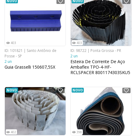
NOVO
NOVO
403
403
ID: 101821 | Santo Antônio de
ID: 98722 | Ponta Grossa - PR
Posse - SP
2 un
Esteira De Corrente De Aço
2 un
Guia Grasselli 150607,5SX
Ambaflex TPO-4-HF-
RCLSPACER 8001174303SKU5
5 Metros
NOVO
NOVO
402
398