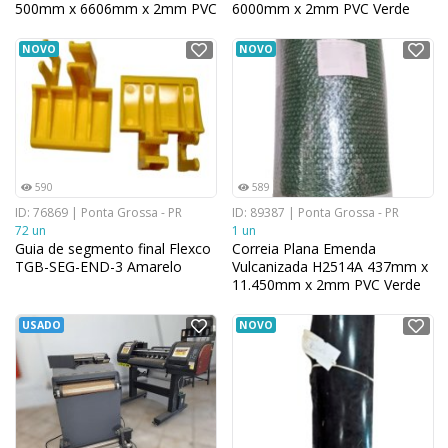
500mm x 6606mm x 2mm PVC
6000mm x 2mm PVC Verde
Preto
NOVO
NOVO
590
589
ID: 76869 | Ponta Grossa - PR
ID: 89387 | Ponta Grossa - PR
72 un
1 un
Guia de segmento final Flexco
Correia Plana Emenda
TGB-SEG-END-3 Amarelo
Vulcanizada H2514A 437mm x
11.450mm x 2mm PVC Verde
USADO
NOVO