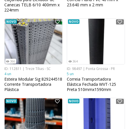
Canecas TELB 6/10 400mm x
23.640 mm x 2 mm
224mm
NOVO
NOVO
366
364
ID: 112811 | Treze Tílias - SC
ID: 98497 | Ponta Grossa - PR
4 un
5 un
Esteira Modular Sig 829244518
Correia Transportadora
Corrente Transportadora
Elástica Fechada WVT-125
Plástica
Preta 510mmx1590mm
NOVO
NOVO