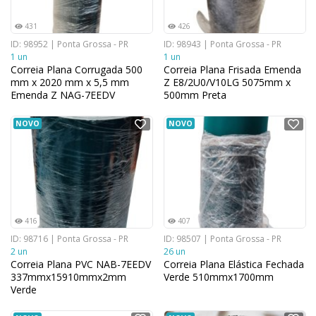
431
426
ID: 98952 | Ponta Grossa - PR
ID: 98943 | Ponta Grossa - PR
1 un
1 un
Correia Plana Corrugada 500
Correia Plana Frisada Emenda
mm x 2020 mm x 5,5 mm
Z E8/2U0/V10LG 5075mm x
Emenda Z NAG-7EEDV
500mm Preta
NOVO
NOVO
416
407
ID: 98716 | Ponta Grossa - PR
ID: 98507 | Ponta Grossa - PR
2 un
26 un
Correia Plana PVC NAB-7EEDV
Correia Plana Elástica Fechada
337mmx15910mmx2mm
Verde 510mmx1700mm
Verde