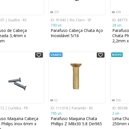
337
478
207 | Guaíba - RS
ID: 91043 | Rio Claro - SP
ID: 88773 
700 un
28 un
uso de Cabeça
Parafuso Cabeça Chata Aço
Parafuso
eada 3,4mm x
Inoxidável 5/16
Chata Ph
mm
2,2mm 
USADO
NOVO
52
256
72 | Curitiba - PR
ID: 111318 | Panambi - RS
ID: 95598 
765 un
2 un
uso Maquina Cabeça
Parafuso Maquina Chata
Lima Cha
 Philips Inox 6mm x
Phillips Z M8x30 5.8 Din965
250mm A
m