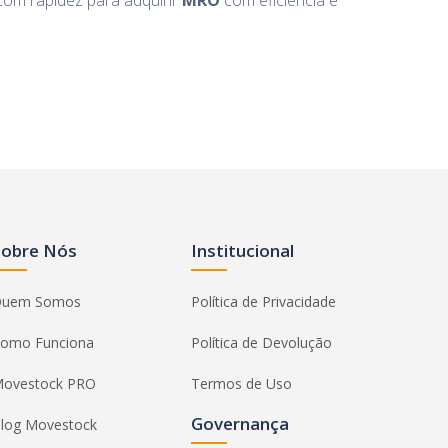
com rapidez para adquirir
MRO
com eficiência e
Sobre Nós
Institucional
uem Somos
Política de Privacidade
omo Funciona
Política de Devolução
ovestock PRO
Termos de Uso
Governança
log Movestock