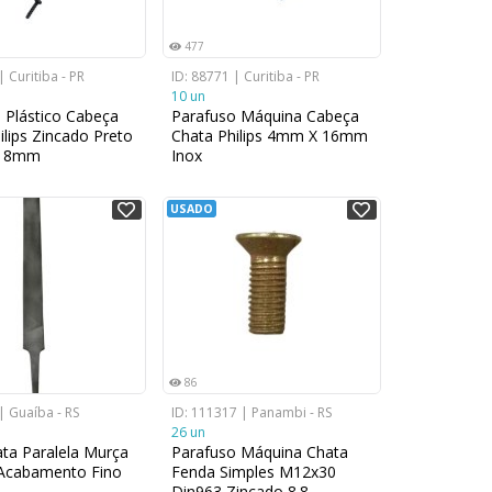
477
| Curitiba - PR
ID: 88771 | Curitiba - PR
10 un
 Plástico Cabeça
Parafuso Máquina Cabeça
ilips Zincado Preto
Chata Philips 4mm X 16mm
x 8mm
Inox
USADO
86
| Guaíba - RS
ID: 111317 | Panambi - RS
26 un
ta Paralela Murça
Parafuso Máquina Chata
cabamento Fino
Fenda Simples M12x30
Din963 Zincado 8.8