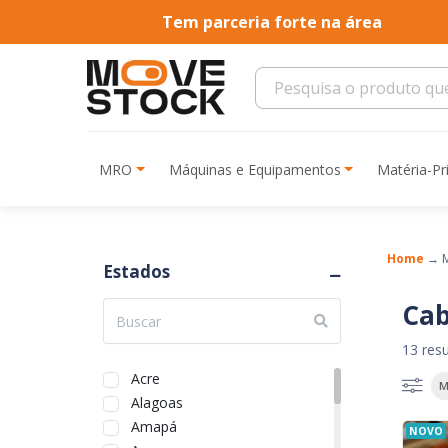
Tem parceria forte na área
MRO
Máquinas e Equipamentos
Matéria-P
Home
→
Estados
Cab
13 res
Acre
M
Alagoas
Amapá
NOVO