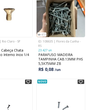
473
| Rio Claro - SP
ID: 108635 | Flores da Cunha -
RS
o Cabeça Chata
23.427 un
o Interno Inox 1/4
PARAFUSO MADEIRA
TAMPINHA CAB.13MM PHS
5,5X75MM ZB
R$ 0,08
/un
NOVO