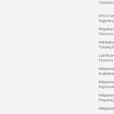
Comunic
EPIs e Si
Seguranç
Etiquetas
Técnicos
Hidráulic
Tubulaçõ
Lubrifica
Técnicos
Máquinas
Acabame
Máquinas
Impress
Máquinas
Preparaç
Máquinas