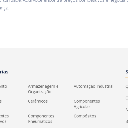
rtunidade. Aqui você encontra preços competitivos e negocia 
ança.
rias
ento
Armazenagem e
Automação Industrial
Q
Organização
C
s
Cerâmicos
Componentes
Agrícolas
M
ntes
Componentes
Compósitos
ivos
Pneumáticos
B