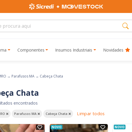
rima
Componentes
Insumos Industriais
Novidades
MRO
→
Parafusos MA
→
Cabeça Chata
eça Chata
ultados encontrados
Limpar todos
RO
Parafusos MA
Cabeça Chata
NOVO
NOVO