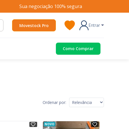
Sua negociação 100% segura
Entrar
Movestock Pro
Como Comprar
Ordenar por:
NOVO