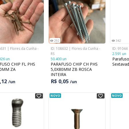
292
342
8631 | Flores da Cunha -
ID: 108632 | Flores da Cunha -
ID: 91044 
RS
2.591 un
Parafus
926 un
50.400 un
FUSO CHIP FL PHS
PARAFUSO CHIP CH PHS
Sextavad
40MM ZA
5,0X80MM ZB ROSCA
INTEIRA
0,12
R$ 0,05
/un
/un
NOVO
NOVO