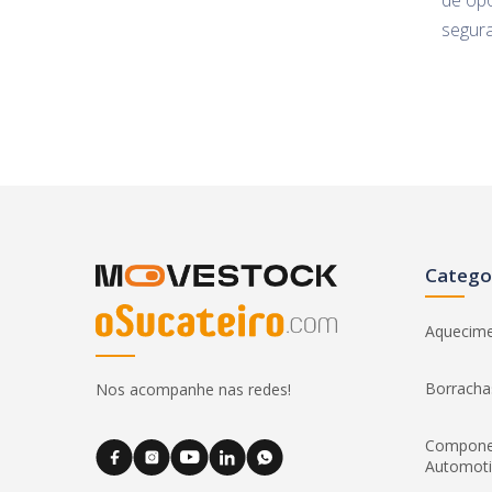
de opo
segur
Catego
Aquecim
Borracha
Nos acompanhe nas redes!
Compone
Automot