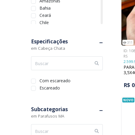
Amazonas
Bahia
Ceará
Chile
Distrito Federal
Espírito Santo
Especificações
311
Goiás
em Cabeça Chata
ID: 10
Maranhão
RS
Mato Grosso
2.599.
Mato Grosso do Sul
PARA
3,5X
Minas Gerais
Pará
Com escareado
R$ 
Paraíba
Escareado
Paraná
NOVO
Pernambuco
Subcategorias
Piauí
em Parafusos MA
Quebec
Rio de Janeiro
Autoatarraxantes
Rio Grande do Norte
Autoperfurantes