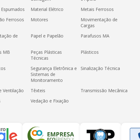
s Espumados
Material Elétrico
Metais Ferrosos
ão Ferrosos
Motores
Movimentação de
Cargas
tação de
Papel e Papelão
Parafusos MA
os MB
Peças Plásticas
Plásticos
Técnicas
tos
Segurança Eletrônica e
Sinalização Técnica
Sistemas de
Monitoramento
e Ventilação
Têxteis
Transmissão Mecânica
s
Vedação e Fixação