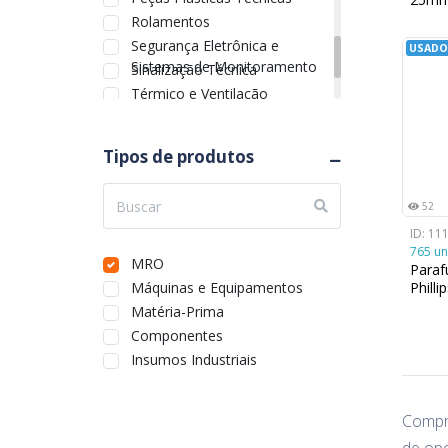
Rolamentos
Segurança Eletrônica e
USADO
Sistemas de Monitoramento
Sinalização Técnica
Térmico e Ventilação
Transmissão Mecânica
Utilidades
Tipos de produtos
Vedação e Fixação
52
ID: 11
765 un
MRO
Paraf
Máquinas e Equipamentos
Phill
Matéria-Prima
Componentes
Insumos Industriais
Comp