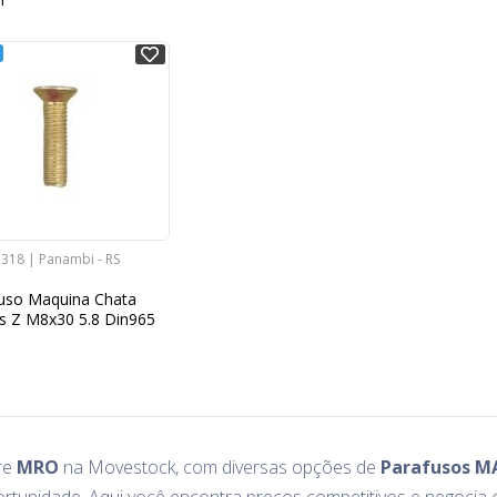
1318 | Panambi - RS
uso Maquina Chata
ips Z M8x30 5.8 Din965
re
MRO
na Movestock, com diversas opções de
Parafusos M