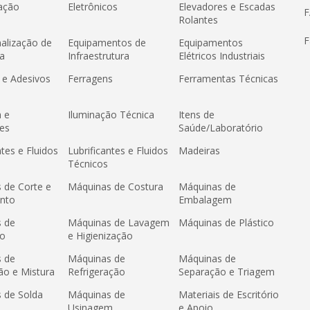
ação
Eletrônicos
Elevadores e Escadas
Rolantes
F
nalização de
Equipamentos de
Equipamentos
a
Infraestrutura
Elétricos Industriais
 e Adesivos
Ferragens
Ferramentas Técnicas
a e
Iluminação Técnica
Itens de
es
Saúde/Laboratório
ntes e Fluidos
Lubrificantes e Fluidos
Madeiras
Técnicos
 de Corte e
Máquinas de Costura
Máquinas de
nto
Embalagem
 de
Máquinas de Lavagem
Máquinas de Plástico
ão
e Higienização
 de
Máquinas de
Máquinas de
ão e Mistura
Refrigeração
Separação e Triagem
 de Solda
Máquinas de
Materiais de Escritório
Usinagem
e Apoio