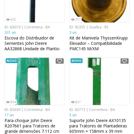
632
377
ID: 83619 | Correntina - BA
ID: 92355 | Guaíba - RS
331 un
3 un
Escova do Distribuidor de
Kit de Manivela ThyssenKrupp
Sementes John Deere
Elevador – Compatibilidade
AA32868 Unidade de Plantio
PMC145 M/XM
para Plantadeiras 1,7 cm x
19,0 cm
NOVO
NOVO
834
827
ID: 83636 | Correntina - BA
ID: 83773 | Correntina - BA
17 un
5 un
Para-choque John Deere
Suporte John Deere AX10135
R207661 para Tratores de
para Tratores de Plantadeiras
grande dimensões 7.112 cm
605mm × 158mm x 39 mm