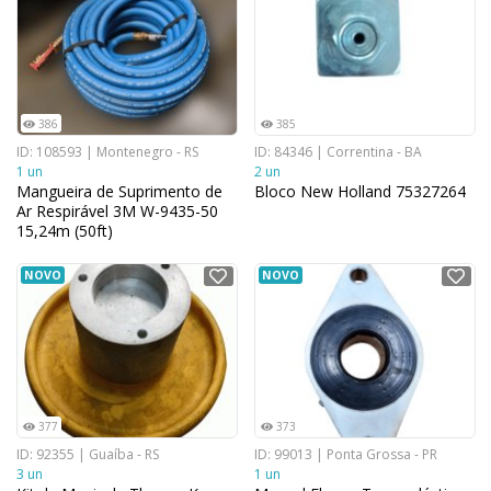
386
385
ID: 108593 | Montenegro - RS
ID: 84346 | Correntina - BA
1 un
2 un
Mangueira de Suprimento de
Bloco New Holland 75327264
Ar Respirável 3M W-9435-50
15,24m (50ft)
NOVO
NOVO
377
373
ID: 92355 | Guaíba - RS
ID: 99013 | Ponta Grossa - PR
3 un
1 un