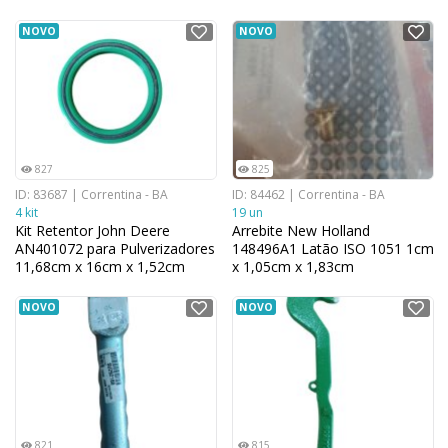
13.97 cm
NOVO
NOVO
827
825
ID: 83687 | Correntina - BA
ID: 84462 | Correntina - BA
4 kit
19 un
Kit Retentor John Deere
Arrebite New Holland
AN401072 para Pulverizadores
148496A1 Latão ISO 1051 1cm
11,68cm x 16cm x 1,52cm
x 1,05cm x 1,83cm
NOVO
NOVO
821
815