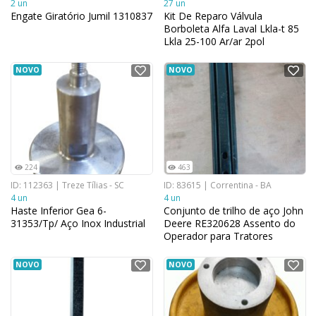
2 un
27 un
Engate Giratório Jumil 1310837
Kit De Reparo Válvula
Borboleta Alfa Laval Lkla-t 85
Lkla 25-100 Ar/ar 2pol
NOVO
NOVO
224
463
ID: 112363 | Treze Tílias - SC
ID: 83615 | Correntina - BA
4 un
4 un
Haste Inferior Gea 6-
Conjunto de trilho de aço John
31353/Tp/ Aço Inox Industrial
Deere RE320628 Assento do
Operador para Tratores
Agrícolas 10,16 cm x 4,5 cm
NOVO
NOVO