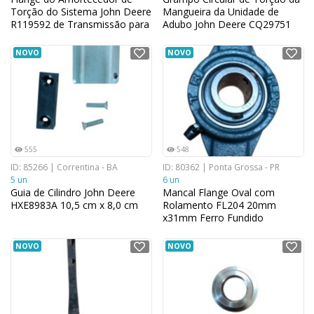
Torção do Sistema John Deere
Mangueira da Unidade de
R119592 de Transmissão para
Adubo John Deere CQ29751
Tratores 19,05 cm x 12,7 cm
para Plantadeiras 11,43 cm x
11,43 cm
NOVO
NOVO
555
548
ID: 85266 | Correntina - BA
ID: 80362 | Ponta Grossa - PR
5 un
6 un
Guia de Cilindro John Deere
Mancal Flange Oval com
HXE8983A 10,5 cm x 8,0 cm
Rolamento FL204 20mm
x31mm Ferro Fundido
NOVO
NOVO