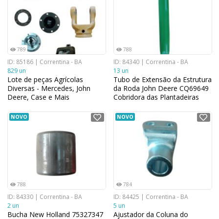
789
788
ID: 85186 | Correntina - BA
ID: 84340 | Correntina - BA
829 un
13 un
Lote de peças Agrícolas
Tubo de Extensão da Estrutura
Diversas - Mercedes, John
da Roda John Deere CQ69649
Deere, Case e Mais
Cobridora das Plantadeiras
35,56 cm x 8,38 cm
NOVO
NOVO
788
784
ID: 84330 | Correntina - BA
ID: 84425 | Correntina - BA
2 un
5 un
Bucha New Holland 75327347
Ajustador da Coluna do