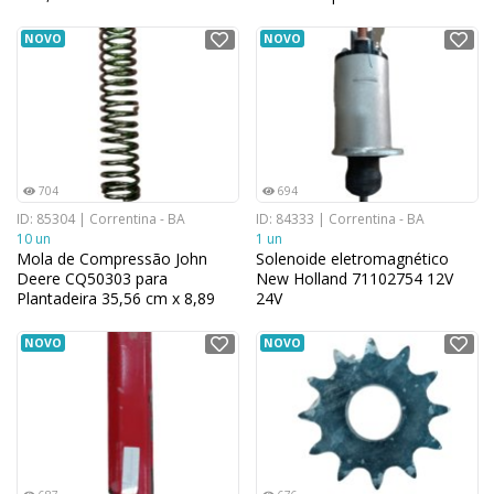
Agricolas
NOVO
NOVO
704
694
ID: 85304 | Correntina - BA
ID: 84333 | Correntina - BA
10 un
1 un
Mola de Compressão John
Solenoide eletromagnético
Deere CQ50303 para
New Holland 71102754 12V
Plantadeira 35,56 cm x 8,89
24V
cm
NOVO
NOVO