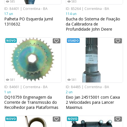
585
583
ID: 84401 | Correntina - BA
ID: 85264 | Correntina - BA
17 un
114 un
Palheta PO Esquerda Jumil
Bucha do Sistema de Fixação
1310632
da Calibradora de
Profundidade John Deere
CQ62069 para Plantadeiras
9,906 cm x 7,62 cm
NOVO
USADO
581
581
ID: 84661 | Correntina - BA
ID: 84485 | Correntina - BA
1 un
2 un
DQ10759 Engrenagem da
Eixo Jan 24515001 com Caixa
Corrente de Transmissão do
2 Velocidades para Lancer
Recolhedor para Plataformas
Maximus
de Milho 11,938 cm x 16,002
cm
NOVO
NOVO