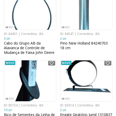
667
661
ID: 84451 | Correntina - BA
ID: 84547 | Correntina - BA
3 un
2 un
Cabo do Grupo AB da
Pino New Holland 84240703
Alavanca de Controle de
18 cm
Mudança de Faixa John Deere
DQ53145 para Tratores
NOVO
NOVO
659
655
ID: 85154 | Correntina - BA
ID: 83614 | Correntina - BA
10 un
2 un
Bico de Sementes da Linha de
Engate Giratório Jumil 1310837