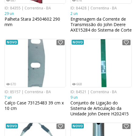
687
676
ID: 84355 | Correntina - BA
ID: 84428 | Correntina - BA
29 un
2 un
Palheta Stara 24504602 290
Engrenagem da Corrente de
mm
Transmissão do John Deere
AXE15284 do Sistema de Corte
para Plataformas de Milho
2,108 cm x 11,176 cm
NOVO
NOVO
670
668
ID: 85157 | Correntina - BA
ID: 84521 | Correntina - BA
7 un
9 un
Calço Case 73125483 39 cm x
Conjunto de Ligação do
10 cm
Sistema de Articulação da
Unidade John Deere H202415
de Colheitadeira 35,052 cm x
2,54 cm
NOVO
NOVO