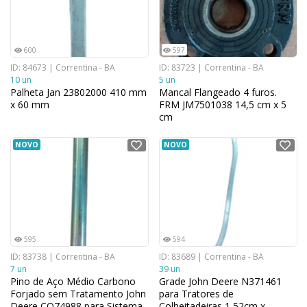
600
597
ID: 84673 | Correntina - BA
ID: 83723 | Correntina - BA
10 un
5 un
Palheta Jan 23802000 410 mm
Mancal Flangeado 4 furos.
x 60 mm
FRM JM7501038 14,5 cm x 5
cm
NOVO
NOVO
595
594
ID: 83738 | Correntina - BA
ID: 83689 | Correntina - BA
7 un
39 un
Pino de Aço Médio Carbono
Grade John Deere N371461
Forjado sem Tratamento John
para Tratores de
Deere CQ74988 para Sistema
Colheitadeiras 1,52cm x