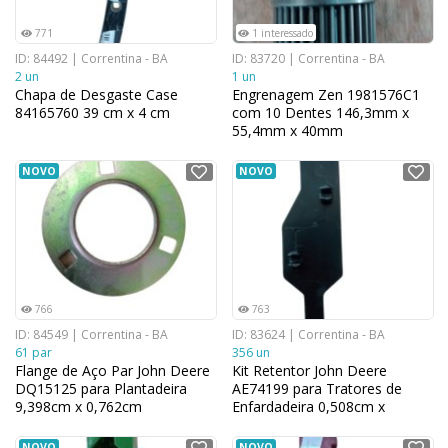
771
1 interessado
ID: 84492 | Correntina - BA
ID: 83720 | Correntina - BA
2 un
1 un
Chapa de Desgaste Case
Engrenagem Zen 1981576C1
84165760 39 cm x 4 cm
com 10 Dentes 146,3mm x
55,4mm x 40mm
NOVO
NOVO
766
763
ID: 84549 | Correntina - BA
ID: 83624 | Correntina - BA
61 par
356 un
Flange de Aço Par John Deere
Kit Retentor John Deere
DQ15125 para Plantadeira
AE74199 para Tratores de
9,398cm x 0,762cm
Enfardadeira 0,508cm x
15,748cm
NOVO
NOVO