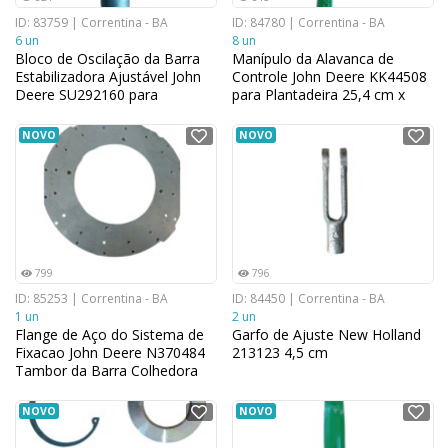
ID: 83759 | Correntina - BA
ID: 84780 | Correntina - BA
6 un
8 un
Bloco de Oscilação da Barra
Manípulo da Alavanca de
Estabilizadora Ajustável John
Controle John Deere KK44508
Deere SU292160 para
para Plantadeira 25,4 cm x
Tratores Agrícolas 4,826 cm x
7,366 cm
3,81 cm
NOVO
NOVO
799
796
ID: 85253 | Correntina - BA
ID: 84450 | Correntina - BA
1 un
2 un
Flange de Aço do Sistema de
Garfo de Ajuste New Holland
Fixacao John Deere N370484
213123 4,5 cm
Tambor da Barra Colhedora
da Unidade de Colheita 36,83
cm x 1,016 cm
NOVO
NOVO