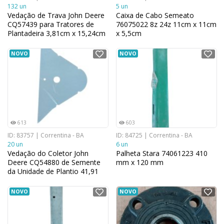
132 un
5 un
Vedação de Trava John Deere
Caixa de Cabo Semeato
CQ57439 para Tratores de
76075022 8z 24z 11cm x 11cm
Plantadeira 3,81cm x 15,24cm
x 5,5cm
NOVO
NOVO
613
603
ID: 83757 | Correntina - BA
ID: 84725 | Correntina - BA
20 un
6 un
Vedação do Coletor John
Palheta Stara 74061223 410
Deere CQ54880 de Semente
mm x 120 mm
da Unidade de Plantio 41,91
cm x 27,94 cm
NOVO
NOVO