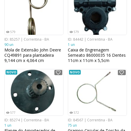
579
579
ID: 85257 | Correntina - BA
ID: 84442 | Correntina - BA
90 un
1 un
Mola de Extensão John Deere
Caixa de Engrenagem
CQ49891 para plantadeira
Semeato 86000035 16 Dentes
9,144 cm x 4,064 cm
11cm x 11cm x 5,5cm
NOVO
NOVO
577
572
ID: 85274 | Correntina - BA
ID: 84567 | Correntina - BA
1 un
75 un
Flange do Amortecedor de
Grampo Circular de Torção da