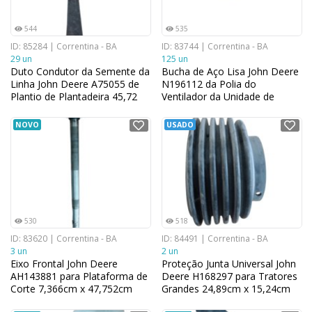
544
535
ID: 85284 | Correntina - BA
ID: 83744 | Correntina - BA
29 un
125 un
Duto Condutor da Semente da
Bucha de Aço Lisa John Deere
Linha John Deere A75055 de
N196112 da Polia do
Plantio de Plantadeira 45,72
Ventilador da Unidade de
cm x 10,668 cm
Colheitadeira 10x15,87x30
48mm
NOVO
USADO
530
518
ID: 83620 | Correntina - BA
ID: 84491 | Correntina - BA
3 un
2 un
Eixo Frontal John Deere
Proteção Junta Universal John
AH143881 para Plataforma de
Deere H168297 para Tratores
Corte 7,366cm x 47,752cm
Grandes 24,89cm x 15,24cm