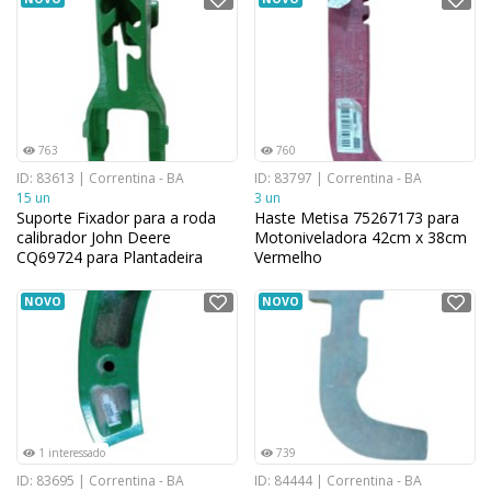
763
760
ID: 83613 | Correntina - BA
ID: 83797 | Correntina - BA
15 un
3 un
Suporte Fixador para a roda
Haste Metisa 75267173 para
calibrador John Deere
Motoniveladora 42cm x 38cm
CQ69724 para Plantadeira
Vermelho
NOVO
NOVO
1 interessado
739
ID: 83695 | Correntina - BA
ID: 84444 | Correntina - BA