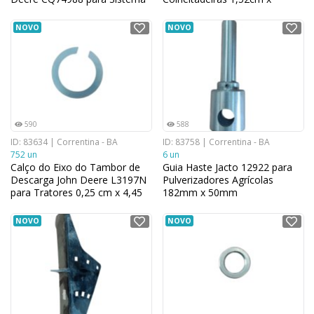
de Fixação para Plantadeiras
69,9cm
3,30 cm x 30,48 cm
NOVO
NOVO
590
588
ID: 83634 | Correntina - BA
ID: 83758 | Correntina - BA
752 un
6 un
Calço do Eixo do Tambor de
Guia Haste Jacto 12922 para
Descarga John Deere L3197N
Pulverizadores Agrícolas
para Tratores 0,25 cm x 4,45
182mm x 50mm
cm
NOVO
NOVO