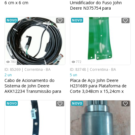
6 cm x 6 cm
Umidificador do Fuso John
Deere N375754 para
Colhedora de Algodão
NOVO
NOVO
780
772
ID: 85269 | Correntina - BA
ID: 83748 | Correntina - BA
2 un
5 un
Cabo de Acionamento do
Placa de Aço John Deere
Sistema de John Deere
H231689 para Plataforma de
AKK12234 Transmissão para
Corte 3,048cm x 15,24cm x
Plantadeiras 22,606 cm x
28,194cm
21,336 cm
NOVO
NOVO