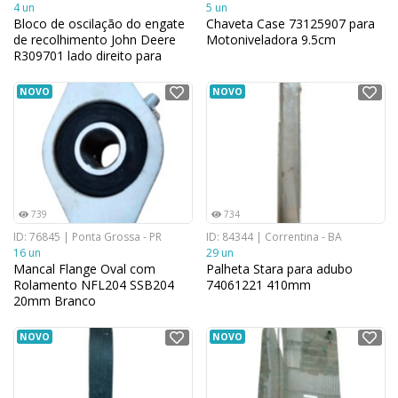
4 un
5 un
Bloco de oscilação do engate
Chaveta Case 73125907 para
de recolhimento John Deere
Motoniveladora 9.5cm
R309701 lado direito para
Tratores 30,5 cm x 10,2 cm
NOVO
NOVO
739
734
ID: 76845 | Ponta Grossa - PR
ID: 84344 | Correntina - BA
16 un
29 un
Mancal Flange Oval com
Palheta Stara para adubo
Rolamento NFL204 SSB204
74061221 410mm
20mm Branco
NOVO
NOVO