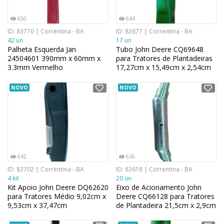
650
644
ID: 83770 | Correntina - BA
ID: 83677 | Correntina - BA
42 un
17 un
Palheta Esquerda Jan
Tubo John Deere CQ69648
24504601 390mm x 60mm x
para Tratores de Plantadeiras
3.3mm Vermelho
17,27cm x 15,49cm x 2,54cm
NOVO
NOVO
642
636
ID: 83702 | Correntina - BA
ID: 83618 | Correntina - BA
4 kit
20 un
Kit Apoio John Deere DQ62620
Eixo de Acionamento John
para Tratores Médio 9,02cm x
Deere CQ66128 para Tratores
9,53cm x 37,47cm
de Plantadeira 21,5cm x 2,9cm