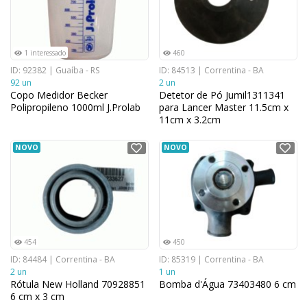
1 interessado
460
ID: 92382 | Guaíba - RS
ID: 84513 | Correntina - BA
92 un
2 un
Copo Medidor Becker
Detetor de Pó Jumil1311341
Polipropileno 1000ml J.Prolab
para Lancer Master 11.5cm x
11cm x 3.2cm
NOVO
NOVO
454
450
ID: 84484 | Correntina - BA
ID: 85319 | Correntina - BA
2 un
1 un
Rótula New Holland 70928851
Bomba d'Água 73403480 6 cm
6 cm x 3 cm