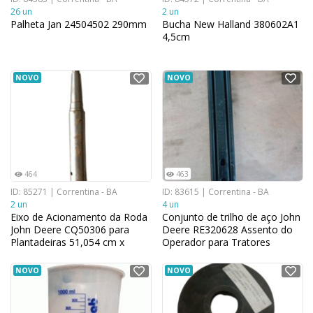
26 un
2 un
Palheta Jan 24504502 290mm
Bucha New Halland 380602A1
4,5cm
NOVO
NOVO
464
463
ID: 85271 | Correntina - BA
ID: 83615 | Correntina - BA
2 un
4 un
Eixo de Acionamento da Roda
Conjunto de trilho de aço John
John Deere CQ50306 para
Deere RE320628 Assento do
Plantadeiras 51,054 cm x
Operador para Tratores
9,652 cm
Agrícolas 10,16 cm x 4,5 cm
NOVO
NOVO