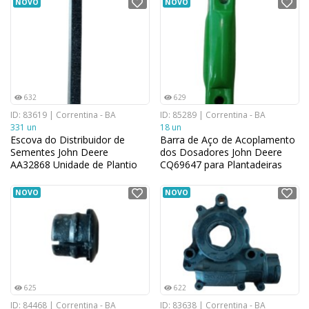
NOVO
NOVO
632
629
ID: 83619 | Correntina - BA
ID: 85289 | Correntina - BA
331 un
18 un
Escova do Distribuidor de
Barra de Aço de Acoplamento
Sementes John Deere
dos Dosadores John Deere
AA32868 Unidade de Plantio
CQ69647 para Plantadeiras
para Plantadeiras 1,7 cm x
17,78 cm x 16,51 cm
19,0 cm
NOVO
NOVO
625
622
ID: 84468 | Correntina - BA
ID: 83638 | Correntina - BA