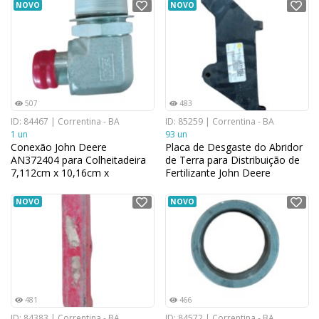
NOVO
NOVO
507
483
ID: 84467 | Correntina - BA
ID: 85259 | Correntina - BA
1 un
93 un
Conexão John Deere
Placa de Desgaste do Abridor
AN372404 para Colheitadeira
de Terra para Distribuição de
7,112cm x 10,16cm x
Fertilizante John Deere
10,922cm
AAX10084 para Plantadeiras
14,224 cm x 27,94 cm
NOVO
NOVO
481
466
ID: 84383 | Correntina - BA
ID: 84572 | Correntina - BA