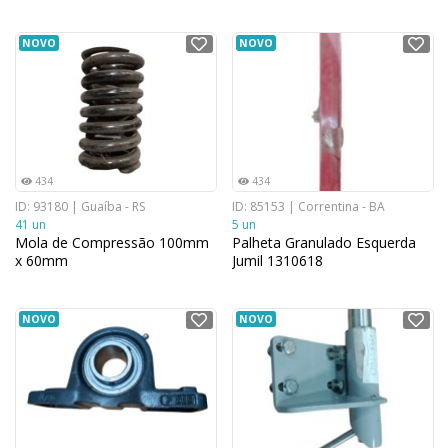
NOVO
NOVO
434
434
ID: 93180 | Guaíba - RS
ID: 85153 | Correntina - BA
41 un
5 un
Mola de Compressão 100mm
Palheta Granulado Esquerda
x 60mm
Jumil 1310618
NOVO
NOVO