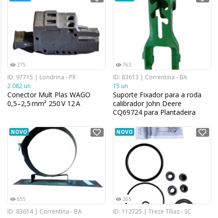
275
763
ID: 97715 | Londrina - PR
ID: 83613 | Correntina - BA
2.082 un
15 un
Conector Mult Plas WAGO
Suporte Fixador para a roda
0,5–2,5 mm² 250 V 12 A
calibrador John Deere
CQ69724 para Plantadeira
NOVO
NOVO
655
265
ID: 83614 | Correntina - BA
ID: 112725 | Treze Tílias - SC