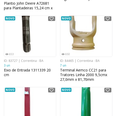
Plantio John Deere A72681
para Plantadeiras 15,24 cm x
15,24 cm
NOVO
NOVO
653
650
ID: 83727 | Correntina - BA
ID: 84465 | Correntina - BA
3 un
7 un
Eixo de Entrada 1311339 20
Terminal Aemco CC21 para
cm
Tratores Linha 2000 9,5cmx
27,0mm x 81,70mm
NOVO
NOVO