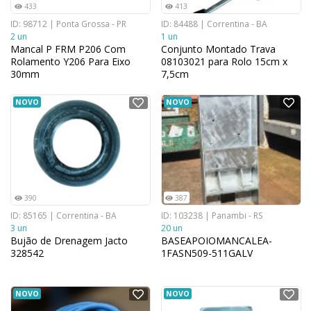
433
413
ID: 98712 | Ponta Grossa - PR
ID: 84488 | Correntina - BA
2 un
1 un
Mancal P FRM P206 Com
Conjunto Montado Trava
Rolamento Y206 Para Eixo
08103021 para Rolo 15cm x
30mm
7,5cm
NOVO
NOVO
390
387
ID: 85165 | Correntina - BA
ID: 103238 | Panambi - RS
3 un
20 un
Bujão de Drenagem Jacto
BASEAPOIOMANCALEA-
328542
1FASN509-511GALV
NOVO
NOVO