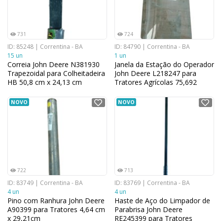
731
724
ID: 85248 | Correntina - BA
ID: 84790 | Correntina - BA
15 un
1 un
Correia John Deere N381930
Janela da Estação do Operador
Trapezoidal para Colheitadeira
John Deere L218247 para
HB 50,8 cm x 24,13 cm
Tratores Agrícolas 75,692
41,148 cm cm x
NOVO
NOVO
722
713
ID: 83749 | Correntina - BA
ID: 83769 | Correntina - BA
4 un
4 un
Pino com Ranhura John Deere
Haste de Aço do Limpador de
A90399 para Tratores 4,64 cm
Parabrisa John Deere
x 29,21cm
RE245399 para Tratores