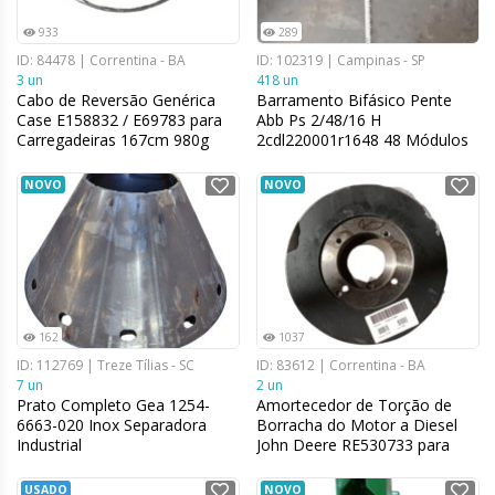
933
289
ID: 84478 | Correntina - BA
ID: 102319 | Campinas - SP
3 un
418 un
Cabo de Reversão Genérica
Barramento Bifásico Pente
Case E158832 / E69783 para
Abb Ps 2/48/16 H
Carregadeiras 167cm 980g
2cdl220001r1648 48 Módulos
230/400v
NOVO
NOVO
162
1037
ID: 112769 | Treze Tílias - SC
ID: 83612 | Correntina - BA
7 un
2 un
Prato Completo Gea 1254-
Amortecedor de Torção de
6663-020 Inox Separadora
Borracha do Motor a Diesel
Industrial
John Deere RE530733 para
Forrageiras 5,5 cm x 35,814
cm
USADO
NOVO