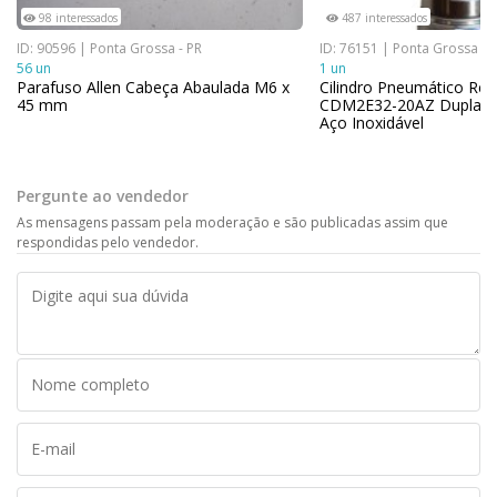
98 interessados
487 interessados
ID: 90596 | Ponta Grossa - PR
ID: 76151 | Ponta Grossa - 
56 un
1 un
Parafuso Allen Cabeça Abaulada M6 x
Cilindro Pneumático Re
45 mm
CDM2E32-20AZ Dupla A
Aço Inoxidável
Pergunte ao vendedor
As mensagens passam pela moderação e são publicadas assim que
respondidas pelo vendedor.