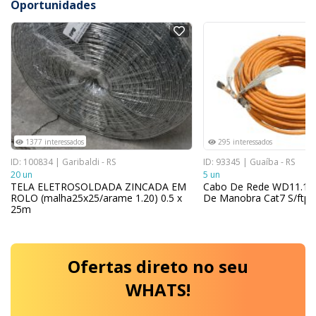
Oportunidades
NOVO
NOVO
1377 interessados
295 interessados
ID: 100834 | Garibaldi - RS
ID: 93345 | Guaíba - RS
20 un
5 un
TELA ELETROSOLDADA ZINCADA EM
Cabo De Rede WD11.1 E
ROLO (malha25x25/arame 1.20) 0.5 x
De Manobra Cat7 S/ftp
25m
Ofertas
direto no seu
WHATS!