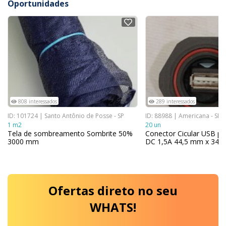
Oportunidades
NOVO
NOVO
808 interessados
289 interessados
ID: 101724 | Santo Antônio de Posse - SP
ID: 88988 | Americana - SP
1 m2
20 un
Tela de sombreamento Sombrite 50%
Conector Cicular USB pa
3000 mm
DC 1,5A 44,5 mm x 34,6
Ofertas
direto no seu
WHATS!