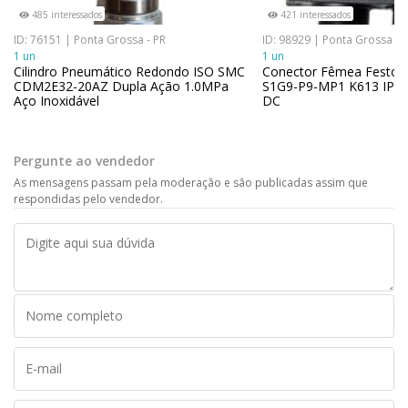
485 interessados
421 interessados
ID: 76151 | Ponta Grossa - PR
ID: 98929 | Ponta Grossa - 
1 un
1 un
Cilindro Pneumático Redondo ISO SMC
Conector Fêmea Festo 
CDM2E32-20AZ Dupla Ação 1.0MPa
S1G9-P9-MP1 K613 IP65
Aço Inoxidável
DC
Pergunte ao vendedor
As mensagens passam pela moderação e são publicadas assim que
respondidas pelo vendedor.