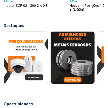
144 un
246 un
Indutor SCF-02-1300 2 A 0.8
Header 4 Posições 1.5M
Zr(Lf)(Sn)
Destaques
Oportunidades