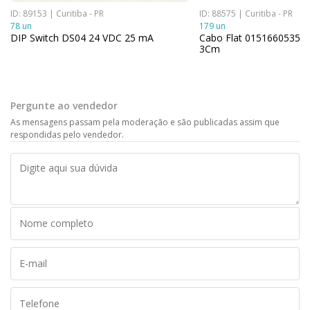
ID: 89153 | Curitiba - PR
ID: 88575 | Curitiba - PR
78 un
179 un
DIP Switch DS04 24 VDC 25 mA
Cabo Flat 0151660535 
3Cm
Pergunte ao vendedor
As mensagens passam pela moderação e são publicadas assim que
respondidas pelo vendedor.