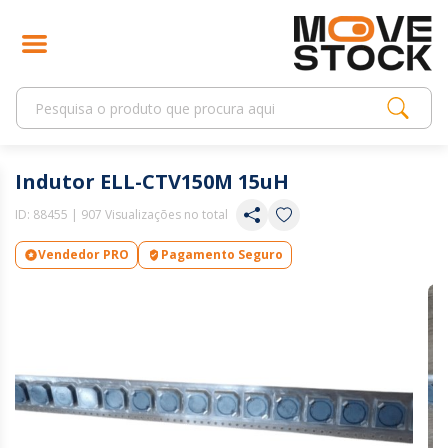
Indutor ELL-CTV150M 15uH
ID:
88455
| 907 Visualizações no total
Vendedor PRO
Pagamento Seguro