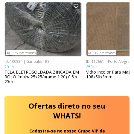
NOVO
NOVO
1375 interessados
236 interessados
ID: 100834 | Garibaldi - RS
ID: 112661 | Porto Alegre - 
20 un
250 un
TELA ELETROSOLDADA ZINCADA EM
Vidro Incolor Para Masc
ROLO (malha25x25/arame 1.20) 0.5 x
108x50x3mm
25m
Ofertas
direto no seu
WHATS!
Cadastre-se no nosso Grupo VIP de