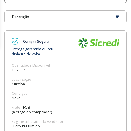
Descrição
Compra Segura
Entrega garantida ou seu
dinheiro de volta
Quantidade Disponível
1.323 un
Localização
Curitiba, PR
Condição
Novo
Frete -
FOB
(a cargo do comprador)
Regime tributário do vendedor
Lucro Presumido