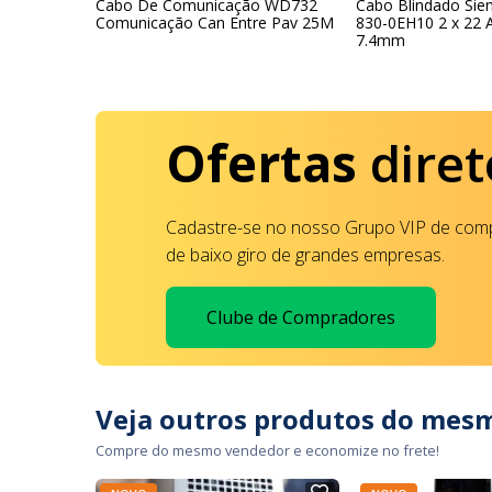
a Borracha
Cabo De Comunicação WD732
Cabo Blindado Si
Comunicação Can Entre Pav 25M
830-0EH10 2 x 22
7.4mm
Ofertas
diret
Cadastre-se no nosso Grupo VIP de comp
de baixo giro de grandes empresas.
Clube de Compradores
Veja outros produtos do mes
Compre do mesmo vendedor e economize no frete!