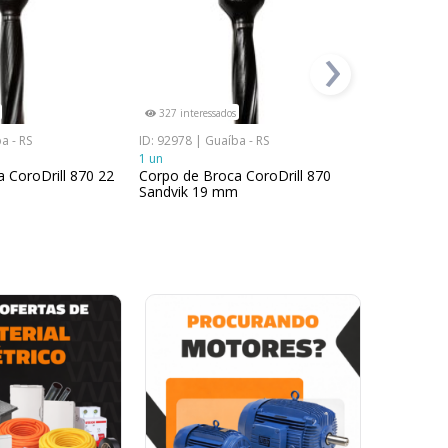
›
327 interessados
17 interess
a - RS
ID: 92978 | Guaíba - RS
ID: 121523 |
1 un
2 un
 CoroDrill 870 22
Corpo de Broca CoroDrill 870
Broca Cilí
Sandvik 19 mm
CoroDrill
12mm x 3