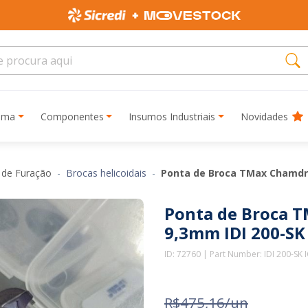
rima
Componentes
Insumos Industriais
Novidades
 de Furação
Brocas helicoidais
Ponta de Broca TMax Chamdri
Ponta de Broca 
9,3mm IDI 200-SK
ID: 72760 | Part Number: IDI 200-SK 
R$475,16/un