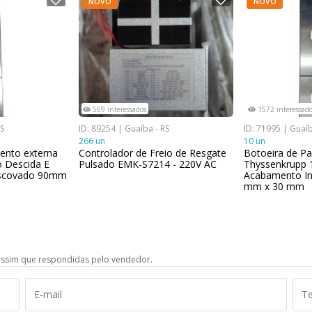
NOVO
NOVO
569 interessados
1572 interessado
RS
ID: 89254 | Guaíba - RS
ID: 71995 | Guaíb
266 un
10 un
ento externa
Controlador de Freio de Resgate
Botoeira de P
 Descida E
Pulsado EMK-S7214 - 220V AC
Thyssenkrupp 
escovado 90mm
Acabamento In
mm x 30 mm
ssim que respondidas pelo vendedor.