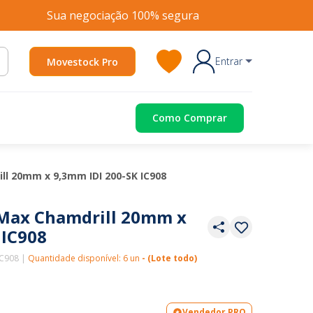
Sua negociação 100% segura
Entrar
Movestock Pro
Como Comprar
ll 20mm x 9,3mm IDI 200-SK IC908
TMax Chamdrill 20mm x
 IC908
IC908 |
Quantidade disponível: 6 un
- (Lote todo)
Vendedor PRO