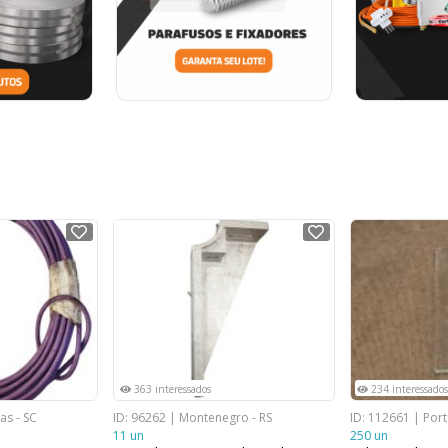
NOVO
NOVO
363 interessados
234 interessados
as - SC
ID: 96262 | Montenegro - RS
ID: 112661 | Port
11 un
250 un