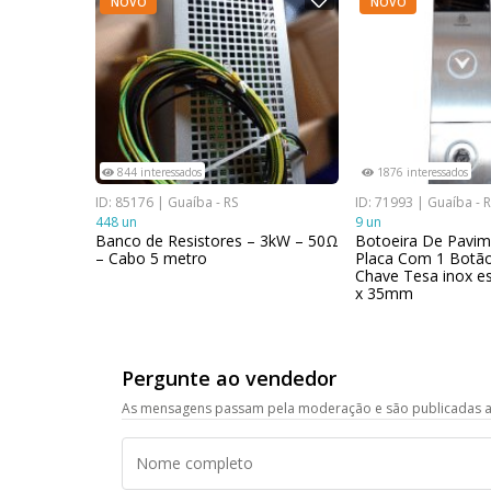
NOVO
NOVO
844 interessados
1876 interessados
ID: 85176 | Guaíba - RS
ID: 71993 | Guaíba - 
448 un
9 un
Banco de Resistores – 3kW – 50Ω
Botoeira De Pavim
– Cabo 5 metro
Placa Com 1 Botão
Chave Tesa inox 
x 35mm
Pergunte ao vendedor
As mensagens passam pela moderação e são publicadas a