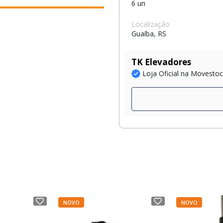
6 un
Localização
Guaíba, RS
TK Elevadores
Loja Oficial na Movesto
NOVO
NOVO