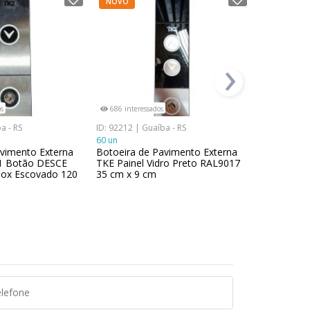
NOVO
NOVO
›
s
686 interessados
1024 inter
a - RS
ID: 92212 | Guaíba - RS
ID: 85391 | 
60 un
16 un
avimento Externa
Botoeira de Pavimento Externa
Porta de 
1 Botão DESCE
TKE Painel Vidro Preto RAL9017
Abertura C
ox Escovado 120
35 cm x 9 cm
na cor RA