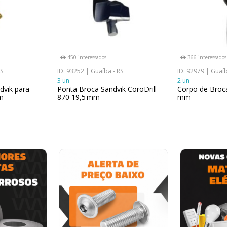
450 interessados
366 interessados
RS
ID: 93252 | Guaíba - RS
ID: 92979 | Guaíb
3 un
2 un
dvik para
Ponta Broca Sandvik CoroDrill
Corpo de Broca
m
870 19,5 mm
mm