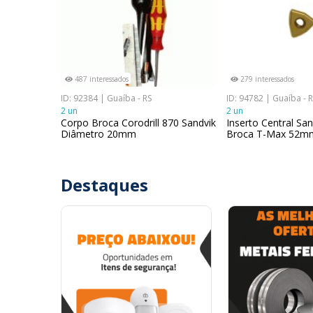
487 interessados
279 interessados
ID: 92384 | Guaíba - RS
ID: 94782 | Guaíba - 
2 un
2 un
Corpo Broca Corodrill 870 Sandvik
Inserto Central San
Diâmetro 20mm
Broca T-Max 52m
Destaques