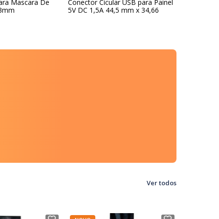
Para Mascara De
Conector Cicular USB para Painel
Consola Dir
x3mm
5V DC 1,5A 44,5 mm x 34,66
Bosch 10
Alumínio I
Ver todos