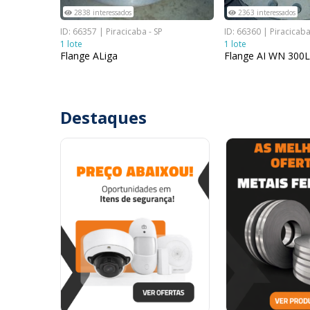
2838 interessados
2363 interessados
ID: 66357 | Piracicaba - SP
ID: 66360 | Piracicaba
1 lote
1 lote
Flange ALiga
Flange AI WN 300
Destaques