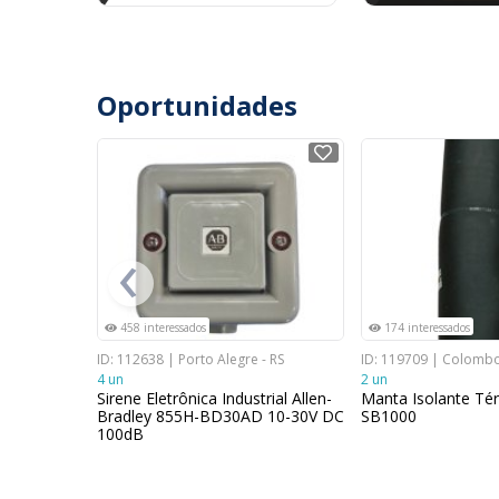
Oportunidades
NOVO
NOVO
‹
458 interessados
174 interessados
- RS
ID: 112638 | Porto Alegre - RS
ID: 119709 | Colombo
4 un
2 un
scara De
Sirene Eletrônica Industrial Allen-
Manta Isolante Té
Bradley 855H-BD30AD 10-30V DC
SB1000
100dB