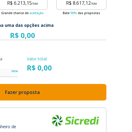
R$ 6.213,15
R$ 8.617,12
/lote
/lote
Grande chance de
aceitação
Bate
90%
das propostas
ha uma das opções acima
da
Valor total:
R$ 0,00
lote
Fazer proposta
nheiro de