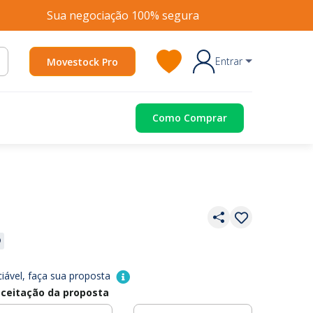
Sua negociação 100% segura
Entrar
Movestock Pro
Como Comprar
iável, faça sua proposta
ceitação da proposta