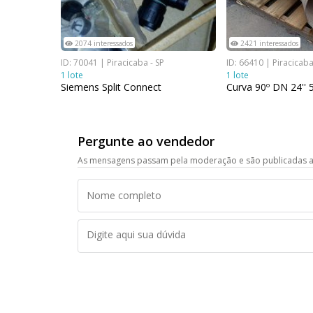
2074 interessados
2421 interessados
ID: 70041 | Piracicaba - SP
ID: 66410 | Piracicaba
1 lote
1 lote
Siemens Split Connect
Curva 90º DN 24'' 
Pergunte ao vendedor
As mensagens passam pela moderação e são publicadas a