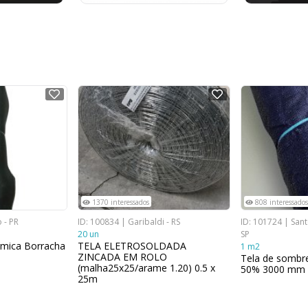
NOVO
NOVO
1370 interessados
808 interessados
 - PR
ID: 100834 | Garibaldi - RS
ID: 101724 | San
20 un
SP
rmica Borracha
TELA ELETROSOLDADA
1 m2
ZINCADA EM ROLO
Tela de sombr
(malha25x25/arame 1.20) 0.5 x
50% 3000 mm
25m