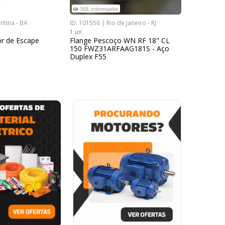
368 interessados
197 interes
ntina - BA
ID: 101556 | Rio de Janeiro - RJ
ID: 102501 |
1 un
1 un
or de Escape
Flange Pescoço WN RF 18" CL
Trizeta Jun
150 FWZ31ARFAAG181S - Aço
Fiat Toro 
Duplex F55
005092590