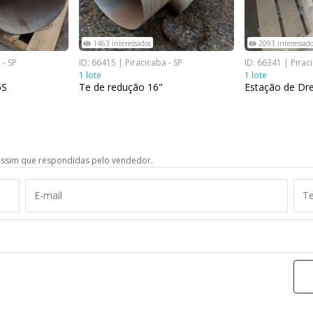
1463 interessados
2093 interessado
 - SP
ID: 66415 | Piracicaba - SP
ID: 66341 | Pirac
1 lote
1 lote
5S
Te de redução 16"
Estação de D
ssim que respondidas pelo vendedor.