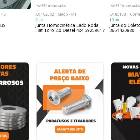
554 interessados
554 interessados
 - SP
ID: 102502 | Sinop - MT
ID: 85158 | Corre
2 un
10 un
LBS
Junta Homocinética Lado Roda
Junta do Colet
Fiat Toro 2.0 Diesel 4x4 59259017
3661420880