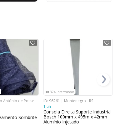
NOVO
NOVO
›
374 interessados
516 intere
to Antônio de Posse -
ID: 96261 | Montenegro - RS
ID: 92399 | 
1 un
6 un
Consola Direita Suporte Industrial
Módulo MAX
Bosch 100mm x 495m x 42mm
Quectel E
eamento Sombrite
Alumínio Injetado
EC25AUFA