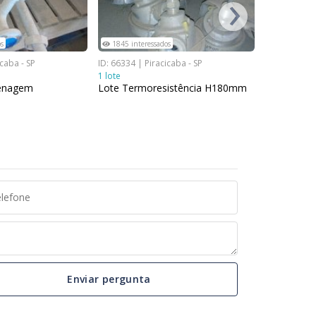
›
s
1845 interessados
2441 inter
icaba - SP
ID: 66334 | Piracicaba - SP
ID: 66409 | P
1 lote
1 lote
renagem
Lote Termoresistência H180mm
Curva 90º 
Enviar pergunta