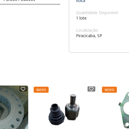
volta
Quantidade Disponível
1 lote
Localização
Piracicaba, SP
NOVO
NOVO