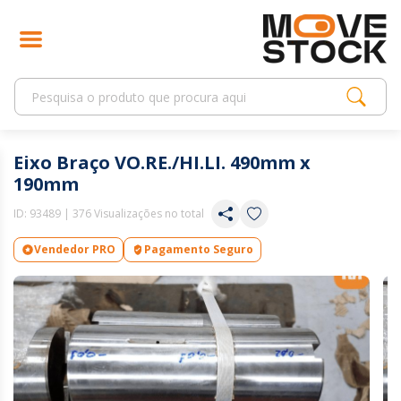
Eixo Braço VO.RE./HI.LI. 490mm x
190mm
ID:
93489
| 376 Visualizações no total
Vendedor PRO
Pagamento Seguro