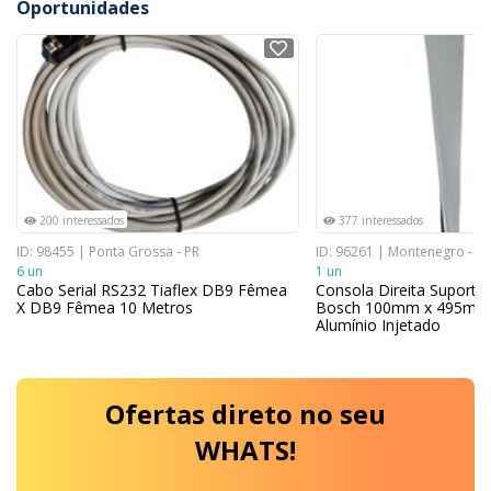
Oportunidades
NOVO
NOVO
200 interessados
377 interessados
ID: 98455 | Ponta Grossa - PR
ID: 96261 | Montenegro - RS
6 un
1 un
Cabo Serial RS232 Tiaflex DB9 Fêmea
Consola Direita Suporte 
X DB9 Fêmea 10 Metros
Bosch 100mm x 495m 
Alumínio Injetado
Ofertas
direto no seu
WHATS!