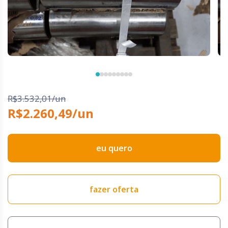
R$3.532,01/un
R$2.260,49/un
eu quero
fazer oferta