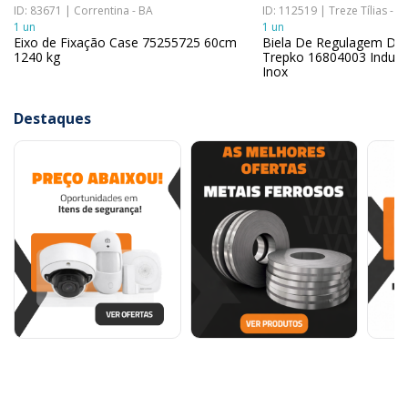
ID: 83671 | Correntina - BA
ID: 112519 | Treze Tílias - S
1 un
1 un
Eixo de Fixação Case 75255725 60cm
Biela De Regulagem De 
1240 kg
Trepko 16804003 Indust
Inox
Destaques