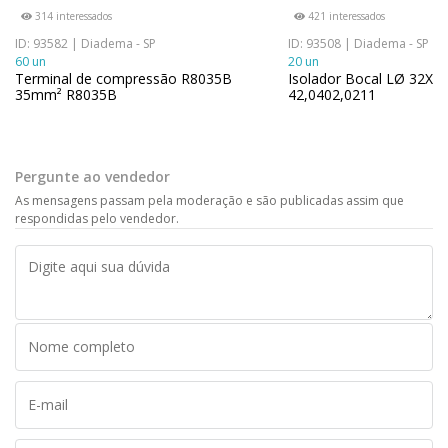
314 interessados
421 interessados
ID: 93582 | Diadema - SP
ID: 93508 | Diadema - SP
60 un
20 un
Terminal de compressão R8035B
Isolador Bocal LØ 32X1
35mm² R8035B
42,0402,0211
Pergunte ao vendedor
As mensagens passam pela moderação e são publicadas assim que
respondidas pelo vendedor.