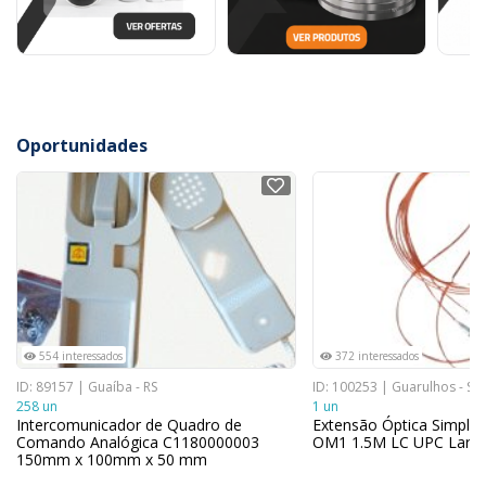
Oportunidades
NOVO
NOVO
554 interessados
372 interessados
ID: 89157 | Guaíba - RS
ID: 100253 | Guarulhos - SP
258 un
1 un
Intercomunicador de Quadro de
Extensão Óptica Simple
Comando Analógica C1180000003
OM1 1.5M LC UPC Laran
150mm x 100mm x 50 mm