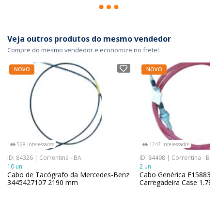
Veja outros produtos do mesmo vendedor
Compre do mesmo vendedor e economize no frete!
NOVO
NOVO
528 interessados
1247 interessados
ID: 84326 | Correntina - BA
ID: 84498 | Correntina - BA
10 un
2 un
Cabo de Tacógrafo da Mercedes-Benz
Cabo Genérica E158833 
3445427107 2190 mm
Carregadeira Case 1.78