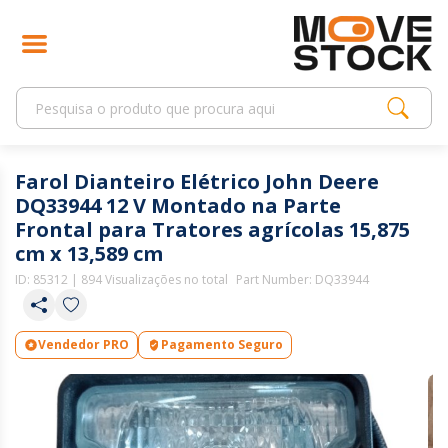
Farol Dianteiro Elétrico John Deere
DQ33944 12 V Montado na Parte
Frontal para Tratores agrícolas 15,875
cm x 13,589 cm
ID:
85312
| 894 Visualizações no total
Part Number: DQ33944
Vendedor PRO
Pagamento Seguro