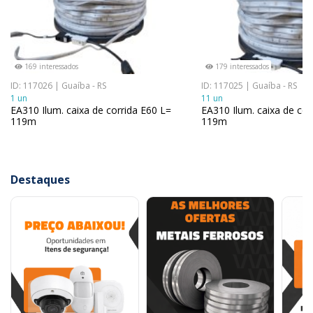
169 interessados
179 interessados
ID: 117026 | Guaíba - RS
ID: 117025 | Guaíba - RS
1 un
11 un
EA310 Ilum. caixa de corrida E60 L=
EA310 Ilum. caixa de cor
119m
119m
Destaques