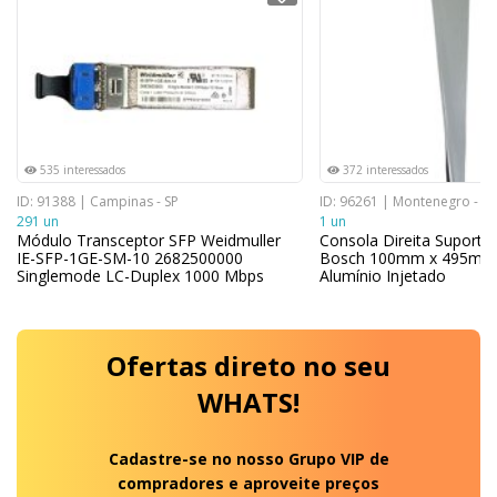
535 interessados
372 interessados
ID: 91388 | Campinas - SP
ID: 96261 | Montenegro - RS
291 un
1 un
Módulo Transceptor SFP Weidmuller
Consola Direita Suporte 
IE-SFP-1GE-SM-10 2682500000
Bosch 100mm x 495m 
Singlemode LC-Duplex 1000 Mbps
Alumínio Injetado
Ofertas
direto no seu
WHATS!
Cadastre-se no nosso Grupo VIP de
compradores e aproveite preços