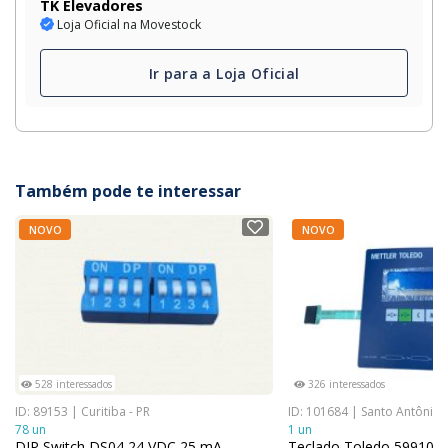
TK Elevadores
Loja Oficial na Movestock
Ir para a Loja Oficial
Também pode te interessar
NOVO
NOVO
528 interessados
326 interessados
ID: 89153 | Curitiba - PR
ID: 101684 | Santo Antônio 
78 un
1 un
DIP Switch DS04 24 VDC 25 mA
Teclado Toledo 599103