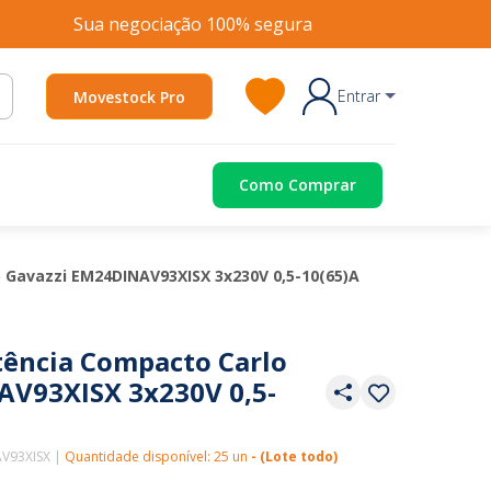
Sua negociação 100% segura
Entrar
Movestock Pro
Como Comprar
 Gavazzi EM24DINAV93XISX 3x230V 0,5-10(65)A
tência Compacto Carlo
AV93XISX 3x230V 0,5-
AV93XISX |
Quantidade disponível: 25 un
- (Lote todo)