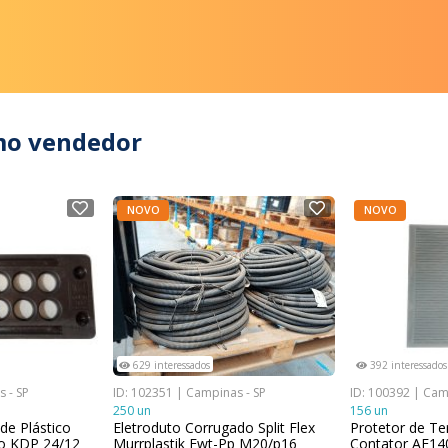
mo vendedor
NOVO
NOVO
629 interessados
392 interessados
 - SP
ID: 102351 | Campinas - SP
ID: 100392 | Cam
250 un
156 un
de Plástico
Eletroduto Corrugado Split Flex
Protetor de Te
o KDP 24/12
Murrplastik Ewt-Pp M20/p16
Contator AF1