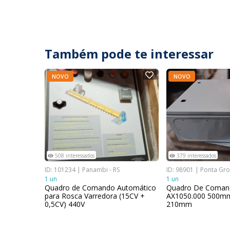
Também pode te interessar
NOVO
NOVO
508 interessados
379 interessados
ID: 101234 | Panambi - RS
ID: 98901 | Ponta Gro
1 un
1 un
Quadro de Comando Automático
Quadro De Comand
para Rosca Varredora (15CV +
AX1050.000 500m
0,5CV) 440V
210mm