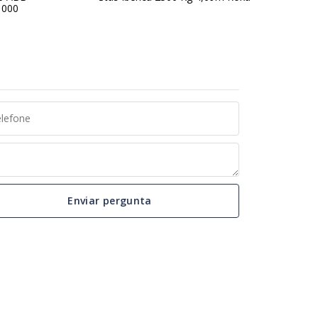
1000
10mm 163
Enviar pergunta