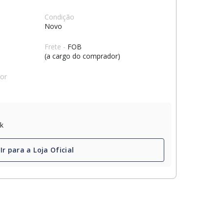
Condição
Novo
Frete -
FOB
(a cargo do comprador)
dor
ck
Ir para a Loja Oficial