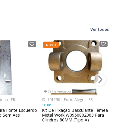
Ver todos
NOVO
NOVO
›
297 interessados
94 interess
rina - PR
ID: 101298 | Porto Alegre - RS
ID: 117254 |
16 un
SP
ura Fonte Esquerdo
Kit De Fixação Basculante Fêmea
1 lote
Qd Sem Aes
Metal Work W0950802003 Para
Lote Comp
Cilindros 80MM (Tipo A)
de Comand
Contact Co