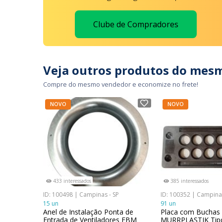
Clube de Compradores
Veja outros produtos do mes
Compre do mesmo vendedor e economize no frete!
NOVO
NOVO
433 interessados
385 interessados
ID: 100498 | Campinas - SP
ID: 100352 | Campinas
15 un
91 un
Anel de Instalação Ponta de
Placa com Buchas 
Entrada de Ventiladores EBM
MURRPLASTIK Tip