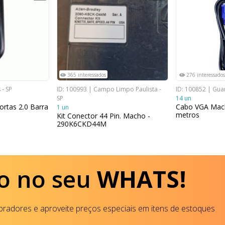
365 interessados
276 interessados
 - SP
ID: 100993 | Campo Limpo Paulista -
ID: 100852 | Guar
SP
14 un
rtas 2.0 Barra
Cabo VGA Mac
1 un
metros
Kit Conector 44 Pin. Macho -
290K6CKD44M
o no seu
WHATS!
radores e aproveite preços especiais em itens de estoques