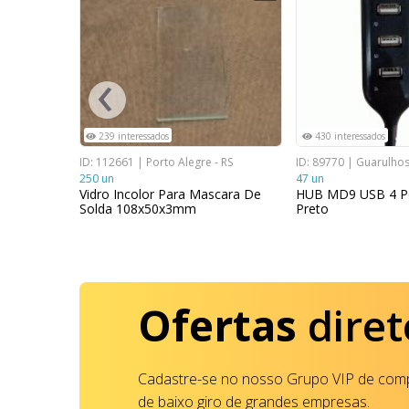
‹
239 interessados
430 interessados
RS
ID: 112661 | Porto Alegre - RS
ID: 89770 | Guarulhos
250 un
47 un
 Industrial
Vidro Incolor Para Mascara De
HUB MD9 USB 4 Po
 x 42mm
Solda 108x50x3mm
Preto
Ofertas
diret
Cadastre-se no nosso Grupo VIP de comp
de baixo giro de grandes empresas.