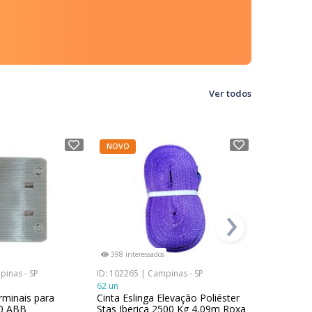
Ver todos
NOVO
NOVO
›
398 interessados
397 interes
pinas - SP
ID: 102265 | Campinas - SP
ID: 100492 |
62 un
686 un
rminais para
Cinta Eslinga Elevação Poliéster
Prensa Ca
40 ABB
Stas Iberica 2500 Kg 4,09m Roxa
EMV-D M16