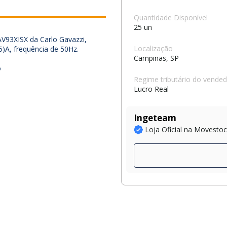
Quantidade Disponível
25 un
93XISX da Carlo Gavazzi,
Localização
)A, frequência de 50Hz.
Campinas, SP
o
Regime tributário do vende
Lucro Real
Ingeteam
Loja Oficial na Movesto