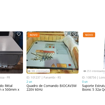
NOVO
NOVO
386 interessados
253 interessados
ssa - PR
ID: 101237 | Panambi - RS
ID: 108756 | Lond
2 un
0 un
o Rittal
Quadro de Comando BIOCAV3M
Suporte Estrut
m x 500mm x
220V 60Hz
Bionic 5 32a 