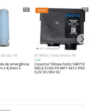
NOVO
NOVO
›
421 interessados
485 interes
 Grossa - PR
ID: 98929 | Ponta Grossa - PR
ID: 76151 | 
1 un
1 un
rda de emergência
Conector Fêmea Festo 548719
Cilindro P
m x 8,5mm x
NECA-S1G9-P9-MP1 K613 IP65
SMC CDM2
9,2V DC/30V DC
1.0MPa Aço