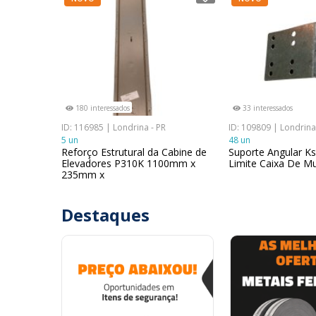
180 interessados
33 interessados
ID: 116985 | Londrina - PR
ID: 109809 | Londrina
5 un
48 un
Reforço Estrutural da Cabine de
Suporte Angular Ks
Elevadores P310K 1100mm x
Limite Caixa De M
235mm x
Destaques