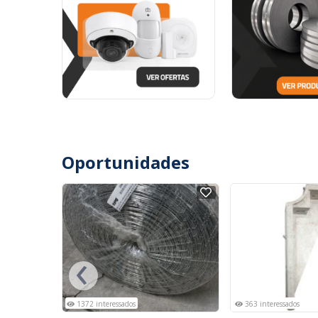
Oportunidades
NOVO
NOVO
‹
1372 interessados
363 interessados