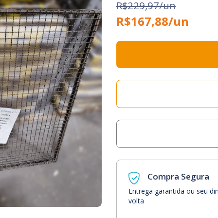
R$229,97/un
R$167,88/un
Compra Segura
Entrega garantida ou seu di
volta