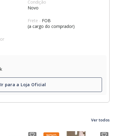
Condição
Novo
Frete -
FOB
(a cargo do comprador)
dor
ck
Ir para a Loja Oficial
Ver todos
NOVO
NOVO