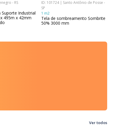
enegro - RS
ID: 101724 | Santo Antônio de Posse -
ID: 89766 | 
SP
15 un
 Suporte Industrial
Extensor d
1 m2
x 495m x 42mm
30Mts 192
Tela de sombreamento Sombrite
ado
50% 3000 mm
Ver todos