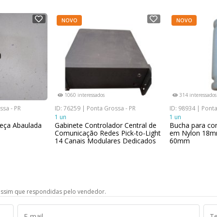
NOVO
NOVO
1060 interessados
314 interessados
ssa - PR
ID: 76259 | Ponta Grossa - PR
ID: 98934 | Ponta
1 un
1 un
beça Abaulada
Gabinete Controlador Central de
Bucha para co
Comunicação Redes Pick-to-Light
em Nylon 18m
14 Canais Modulares Dedicados
60mm
ssim que respondidas pelo vendedor.