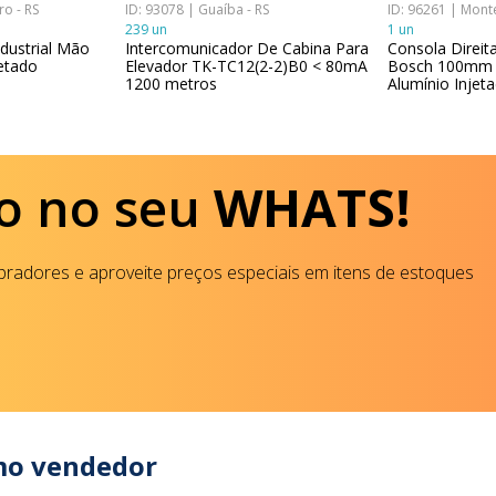
o - RS
ID: 93078 | Guaíba - RS
ID: 96261 | Mont
239 un
1 un
dustrial Mão
Intercomunicador De Cabina Para
Consola Direita
etado
Elevador TK-TC12(2-2)B0 < 80mA
Bosch 100mm 
1200 metros
Alumínio Injet
o no seu
WHATS!
radores e aproveite preços especiais em itens de estoques
mo vendedor