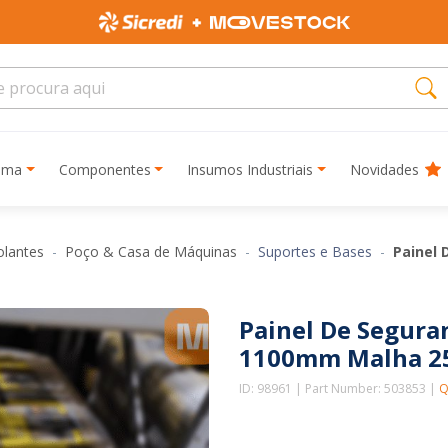
rima
Componentes
Insumos Industriais
Novidades
olantes
Poço & Casa de Máquinas
Suportes e Bases
Painel
Painel De Segur
1100mm Malha 
ID: 98961 | Part Number: 503853 |
Q