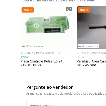
Compre do mesmo vendedor e economize no frete!
NOVO
NOVO
393 interessados
97 interessados
ID: 76877 | Ponta Grossa - PR
ID: 90596 | Ponta Gro
129 un
56 un
Placa Controle Pulse EZ-24
Parafuso Allen Ca
24VDC 300VA
M6 x 45 mm
Pergunte ao vendedor
As mensagens passam pela moderação e são publicadas a