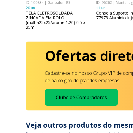
ID: 100834 | Garibaldi - RS
ID: 96262 | Montenegr
20 un
11 un
TR 50 Ohm
TELA ELETROSOLDADA
Consola Suporte In
ZINCADA EM ROLO
77973 Alumínio Inj
(malha25x25/arame 1.20) 0.5 x
25m
Ofertas
diret
Cadastre-se no nosso Grupo VIP de comp
de baixo giro de grandes empresas.
Clube de Compradores
Veja outros produtos do mes