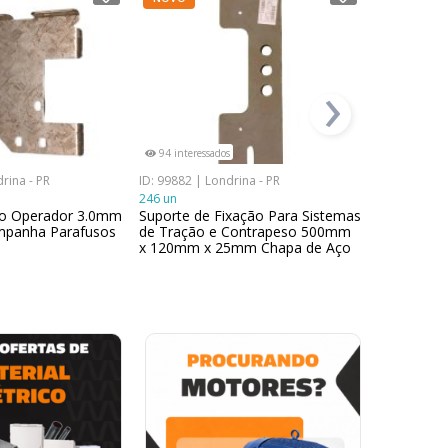
›
94 interessados
178 interes
rina - PR
ID: 99882 | Londrina - PR
ID: 99921 | 
246 un
505 un
ao Operador 3.0mm
Suporte de Fixação Para Sistemas
Conjunto 
panha Parafusos
de Tração e Contrapeso 500mm
Teto Da Ca
x 120mm x 25mm Chapa de Aço
13cm