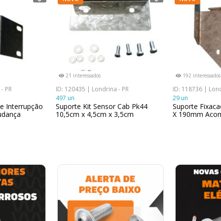
21 interessados
192 interessados
 - PR
ID: 120435 | Londrina - PR
ID: 118736 | Lond
497 un
29 un
e Interrupção
Suporte Kit Sensor Cab Pk44
Suporte Fixac
udança
10,5cm x 4,5cm x 3,5cm
X 190mm Acom