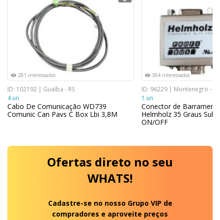
281 interessados
384 interessados
ID: 102192 | Guaíba - RS
ID: 96229 | Montenegro - RS
4 un
1 un
Cabo De Comunicação WD739
Conector de Barramento
Comunic Can Pavs C Box Lbi 3,8M
Helmholz 35 Graus Sub-
ON/OFF
Ofertas
direto no seu
WHATS!
Cadastre-se no nosso Grupo VIP de
compradores e aproveite preços