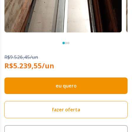
R$9.526,45/un
R$5.239,55/un
eu quero
fazer oferta