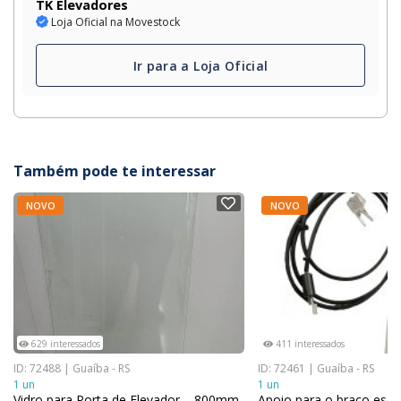
TK Elevadores
Loja Oficial na Movestock
Ir para a Loja Oficial
Também pode te interessar
NOVO
NOVO
629 interessados
411 interessados
ID: 72488 | Guaíba - RS
ID: 72461 | Guaíba - RS
1 un
1 un
Vidro para Porta de Elevador – 800mm
Apoio para o braço esq