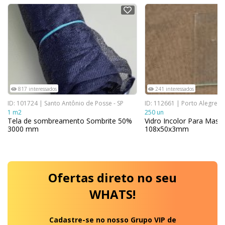
NOVO
NOVO
817 interessados
241 interessados
ID: 101724 | Santo Antônio de Posse - SP
ID: 112661 | Porto Alegre - 
1 m2
250 un
Tela de sombreamento Sombrite 50%
Vidro Incolor Para Masc
3000 mm
108x50x3mm
Ofertas
direto no seu
WHATS!
Cadastre-se no nosso Grupo VIP de