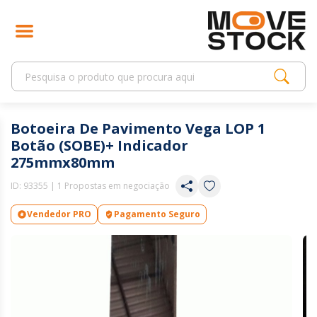
Botoeira De Pavimento Vega LOP 1
Botão (SOBE)+ Indicador
275mmx80mm
ID:
93355
| 1 Propostas em negociação
Vendedor PRO
Pagamento Seguro