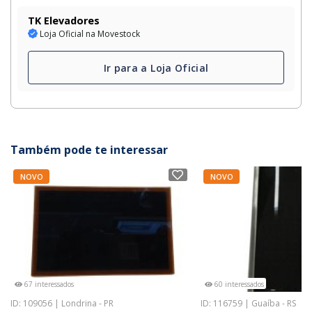
TK Elevadores
Loja Oficial na Movestock
Ir para a Loja Oficial
Também pode te interessar
NOVO
NOVO
67 interessados
60 interessados
ID: 109056 | Londrina - PR
ID: 116759 | Guaíba - RS