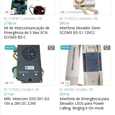
330
3 interessados
ID: 116787 | Londrina - PR
ID: 113413 | Londrina - PR
2.188 un
590 un
Kit de Intercomunicação de
Interfone Elevador Derin
Emergência de 5 Vias SCN
SCOM3 B5-S1 12VCC
SCOM3-B5-C
NOVO
NOVO
181
766
ID: 117043 | Guaíba - RS
ID: 85568 | Guaíba - RS
211 un
259 un
MRL Intercom DISC301-D2
Interfone de Emergência para
10V a 28V DC 2.5W
Elevador LEDs para Power
Calling, Ringing e On-Hook