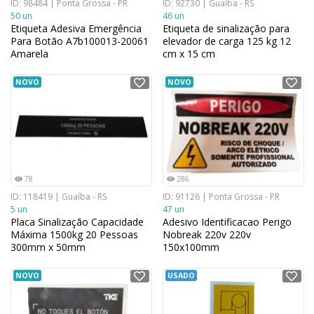
ID: 98484 | Ponta Grossa - PR
ID: 92730 | Guaíba - RS
50 un
46 un
Etiqueta Adesiva Emergência
Etiqueta de sinalização para
Para Botão A7b100013-20061
elevador de carga 125 kg 12
Amarela
cm x 15 cm
NOVO
NOVO
78
286
ID: 118419 | Guaíba - RS
ID: 91126 | Ponta Grossa - PR
5 un
47 un
Placa Sinalização Capacidade
Adesivo Identificacao Perigo
Máxima 1500kg 20 Pessoas
Nobreak 220v 220v
300mm x 50mm
150x100mm
NOVO
USADO