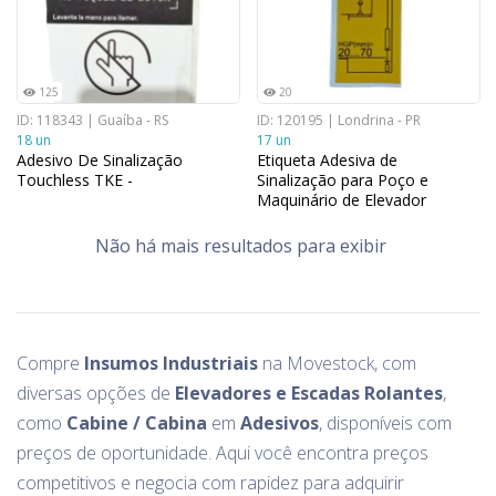
125
20
ID: 118343 | Guaíba - RS
ID: 120195 | Londrina - PR
18 un
17 un
Adesivo De Sinalização
Etiqueta Adesiva de
Touchless TKE -
Sinalização para Poço e
Maquinário de Elevador
Não há mais resultados para exibir
Compre
Insumos Industriais
na Movestock, com
diversas opções de
Elevadores e Escadas Rolantes
,
como
Cabine / Cabina
em
Adesivos
, disponíveis com
preços de oportunidade. Aqui você encontra preços
competitivos e negocia com rapidez para adquirir