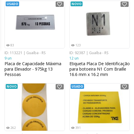
USADO
NOVO
83
123
ID: 113221 | Guaíba - RS
ID: 92387 | Guaíba - RS
9 un
12 un
Placa de Capacidade Máxima
Etiqueta Placa De Identificação
para Elevador - 975kg 13
para botoeira N1 Com Braille
Pessoas
16.6 mm x 16.2 mm
NOVO
USADO
262
391