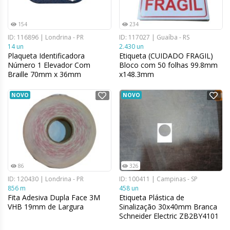
154
234
ID: 116896 | Londrina - PR
ID: 117027 | Guaíba - RS
14 un
2.430 un
Plaqueta Identificadora
Etiqueta (CUIDADO FRAGIL)
Número 1 Elevador Com
Bloco com 50 folhas 99.8mm
Braille 70mm x 36mm
x148.3mm
NOVO
NOVO
86
326
ID: 120430 | Londrina - PR
ID: 100411 | Campinas - SP
856 m
458 un
Fita Adesiva Dupla Face 3M
Etiqueta Plástica de
VHB 19mm de Largura
Sinalização 30x40mm Branca
Schneider Electric ZB2BY4101