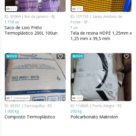
611
375
ID: 95969 | Rio de Janeiro - RJ
ID: 101735 | Santo Antônio de
1.158 un
Posse - SP
Saco de Lixo Preto
1 un
Termoplástico 200L 100un
Tela de resina HDPE 1,25mm x
1,25 mm x 39,5 mm
NOVO
NOVO
1 interessado
154
ID: 93351 | Farroupilha - RS
ID: 116805 | Porto Alegre - RS
1.000 kg
200 kg
Composto Termoplástico
Policarbonato Makrolon