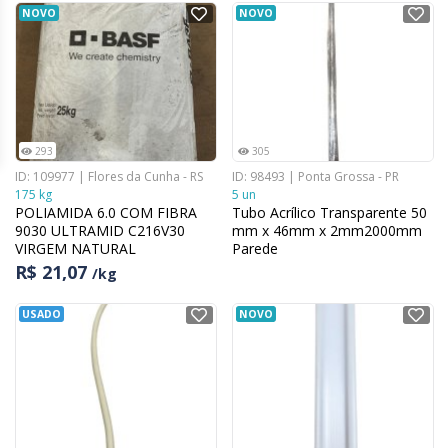
NOVO
NOVO
293
305
ID: 109977 | Flores da Cunha - RS
ID: 98493 | Ponta Grossa - PR
175 kg
5 un
POLIAMIDA 6.0 COM FIBRA
Tubo Acrílico Transparente 50
9030 ULTRAMID C216V30
mm x 46mm x 2mm2000mm
VIRGEM NATURAL
Parede
R$ 21,07
/kg
USADO
NOVO