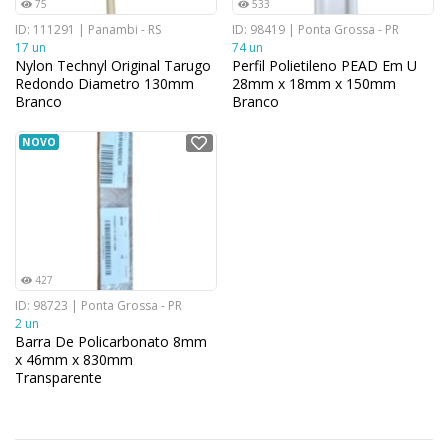
75
533
ID: 111291 | Panambi - RS
ID: 98419 | Ponta Grossa - PR
17 un
74 un
Nylon Technyl Original Tarugo
Perfil Polietileno PEAD Em U
Redondo Diametro 130mm
28mm x 18mm x 150mm
Branco
Branco
NOVO
427
ID: 98723 | Ponta Grossa - PR
2 un
Barra De Policarbonato 8mm
x 46mm x 830mm
Transparente