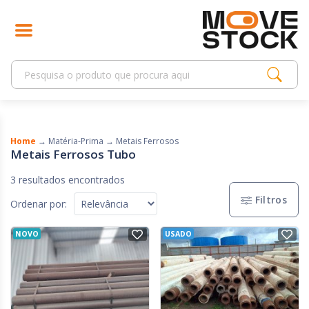
Home
→
Matéria-Prima
→
Metais Ferrosos
Metais Ferrosos Tubo
3 resultados encontrados
Filtros
Ordenar por:
NOVO
USADO