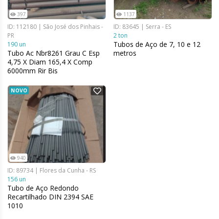
397
1137
ID: 112180 | São José dos Pinhais -
ID: 83645 | Serra - ES
PR
2 ton
Tubos de Aço de 7, 10 e 12
190 un
Tubo Ac Nbr8261 Grau C Esp
metros
4,75 X Diam 165,4 X Comp
6000mm Rir Bis
NOVO
940
ID: 89734 | Flores da Cunha - RS
156 un
Tubo de Aço Redondo
Recartilhado DIN 2394 SAE
1010