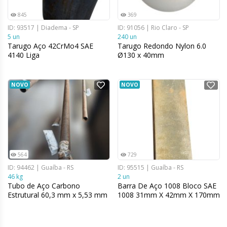
845
369
ID: 93517 | Diadema - SP
ID: 91056 | Rio Claro - SP
5 un
240 un
Tarugo Aço 42CrMo4 SAE
Tarugo Redondo Nylon 6.0
4140 Liga
Ø130 x 40mm
NOVO
NOVO
564
729
ID: 94462 | Guaíba - RS
ID: 95515 | Guaíba - RS
46 kg
2 un
Tubo de Aço Carbono
Barra De Aço 1008 Bloco SAE
Estrutural 60,3 mm x 5,53 mm
1008 31mm X 42mm X 170mm