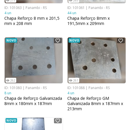
275
265
ID: 101063 | Panambi - RS
ID: 101061 | Panambi - RS
4 un
44 un
Chapa Reforço 8 mm x 201,5
Chapa Reforço 8mm x
mm x 208 mm
191,5mm x 209mm
NOVO
NOVO
262
261
ID: 101080 | Panambi - RS
ID: 101088 | Panambi - RS
8 un
4 un
Chapa de Reforço Galvanizada
Chapa de Reforço GM
8mm x 180mm x 187mm
Galvanizada 8mm x 187mm x
213mm
NOVO