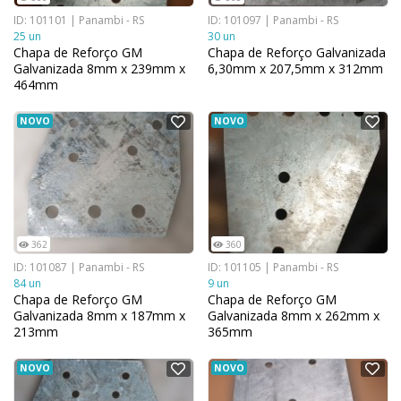
ID: 101101 | Panambi - RS
ID: 101097 | Panambi - RS
25 un
30 un
Chapa de Reforço GM
Chapa de Reforço Galvanizada
Galvanizada 8mm x 239mm x
6,30mm x 207,5mm x 312mm
464mm
NOVO
NOVO
362
360
ID: 101087 | Panambi - RS
ID: 101105 | Panambi - RS
84 un
9 un
Chapa de Reforço GM
Chapa de Reforço GM
Galvanizada 8mm x 187mm x
Galvanizada 8mm x 262mm x
213mm
365mm
NOVO
NOVO