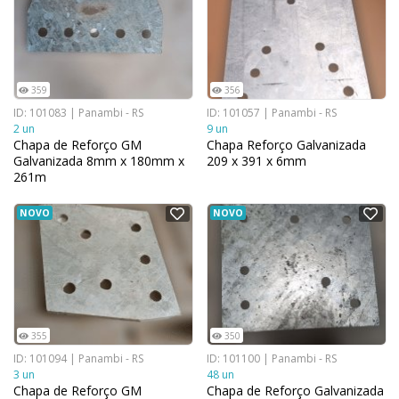
359
356
ID: 101083 | Panambi - RS
ID: 101057 | Panambi - RS
2 un
9 un
Chapa de Reforço GM
Chapa Reforço Galvanizada
Galvanizada 8mm x 180mm x
209 x 391 x 6mm
261m
NOVO
NOVO
355
350
ID: 101094 | Panambi - RS
ID: 101100 | Panambi - RS
3 un
48 un
Chapa de Reforço GM
Chapa de Reforço Galvanizada