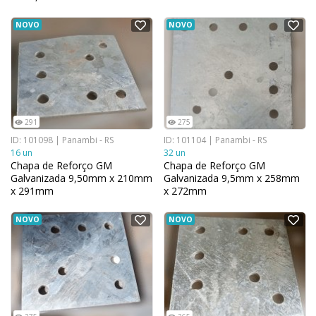
NOVO
NOVO
291
275
ID: 101098 | Panambi - RS
ID: 101104 | Panambi - RS
16 un
32 un
Chapa de Reforço GM
Chapa de Reforço GM
Galvanizada 9,50mm x 210mm
Galvanizada 9,5mm x 258mm
x 291mm
x 272mm
NOVO
NOVO