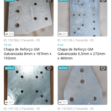
333
331
ID: 101086 | Panambi - RS
ID: 101106 | Panambi - RS
16 un
4 un
Chapa de Reforço GM
Chapa de Reforço GM
Galvanizada 8mm x 187mm x
Galvanizada 9,5mm x 272mm
193mm
x 460mm
NOVO
NOVO
327
327
ID: 101102 | Panambi - RS
ID: 101059 | Panambi - RS