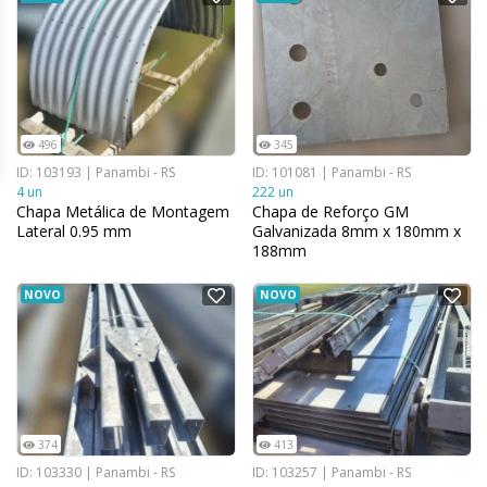
496
345
ID: 103193 | Panambi - RS
ID: 101081 | Panambi - RS
4 un
222 un
Chapa Metálica de Montagem
Chapa de Reforço GM
Lateral 0.95 mm
Galvanizada 8mm x 180mm x
188mm
NOVO
NOVO
374
413
ID: 103330 | Panambi - RS
ID: 103257 | Panambi - RS