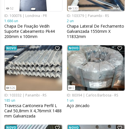
52
530
ID: 100078 | Londrina - PR
ID: 103379 | Panambi - RS
1.686 un
2 un
Chapa De Fixação Vedih
Chapa Lateral De Fechamento
Suporte Cabeamento Pk44
Galvanizada 1550mm X
200mm x 100mm
11832mm
NOVO
NOVO
626
0
ID: 103332 | Panambi - RS
ID: 80394 | Carlos Barbosa - RS
185 un
1 un
Travessa Cantoneira Perfil L
Aço zincado
Cavl 50,8mm X 4,76mmX 1488
mm Galvanizada
NOVO
NOVO