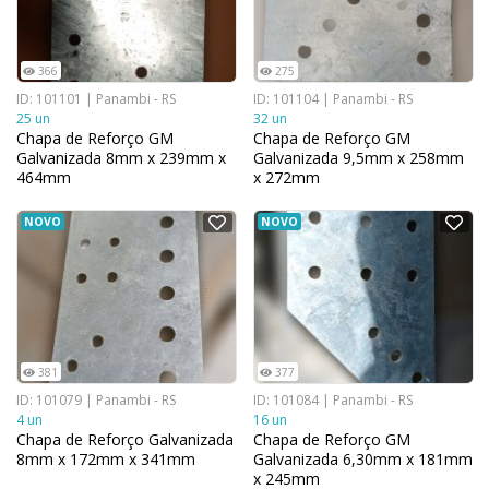
366
275
ID: 101101 | Panambi - RS
ID: 101104 | Panambi - RS
25 un
32 un
Chapa de Reforço GM
Chapa de Reforço GM
Galvanizada 8mm x 239mm x
Galvanizada 9,5mm x 258mm
464mm
x 272mm
NOVO
NOVO
381
377
ID: 101079 | Panambi - RS
ID: 101084 | Panambi - RS
4 un
16 un
Chapa de Reforço Galvanizada
Chapa de Reforço GM
8mm x 172mm x 341mm
Galvanizada 6,30mm x 181mm
x 245mm