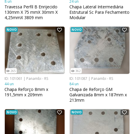
8 un
24 un
Travessa Perfil B Enrijecido
Chapa Lateral Intermediária
130mm X 75 mmX 30mm X
Estrutural Sc Para Fechamento
4,25mmX 3809 mm
Modular
Galvanizada
NOVO
NOVO
265
362
ID: 101061 | Panambi - RS
ID: 101087 | Panambi - RS
44 un
84 un
Chapa Reforço 8mm x
Chapa de Reforço GM
191,5mm x 209mm
Galvanizada 8mm x 187mm x
213mm
NOVO
NOVO