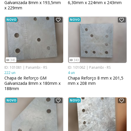
Galvanizada 8mm x 193,5mm
6,30mm x 224mm x 243mm
x 229mm
NOVO
NOVO
345
343
ID: 101081 | Panambi - RS
ID: 101062 | Panambi - RS
222 un
4 un
Chapa de Reforço GM
Chapa Reforço 8 mm x 201,5
Galvanizada 8mm x 180mm x
mm x 208 mm
188mm
NOVO
NOVO