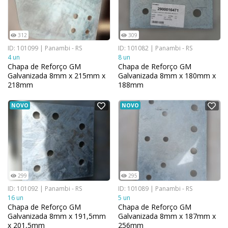
312
309
ID: 101099 | Panambi - RS
ID: 101082 | Panambi - RS
4 un
8 un
Chapa de Reforço GM
Chapa de Reforço GM
Galvanizada 8mm x 215mm x
Galvanizada 8mm x 180mm x
218mm
188mm
NOVO
NOVO
299
295
ID: 101092 | Panambi - RS
ID: 101089 | Panambi - RS
16 un
5 un
Chapa de Reforço GM
Chapa de Reforço GM
Galvanizada 8mm x 191,5mm
Galvanizada 8mm x 187mm x
x 201,5mm
256mm