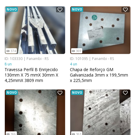
NOVO
NOVO
374
369
ID: 103330 | Panambi - RS
ID: 101095 | Panambi - RS
8 un
4 un
Travessa Perfil B Enrijecido
Chapa de Reforço GM
130mm X 75 mmX 30mm X
Galvanizada 3mm x 199,5mm
4,25mmX 3809 mm
x 225,5mm
Galvanizada
NOVO
NOVO
366
363