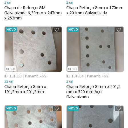
2 un
2 un
Chapa de Reforço GM
Chapa Reforço 8mm x 170mm
Galvanizada 6,30mm x 247mm
x 201mm Galvanizada
x 253mm
NOVO
NOVO
320
314
ID: 101060 | Panambi - RS
ID: 101064 | Panambi - RS
32 un
2 un
Chapa Reforço 8mm x
Chapa Reforço 8 mm x 201,5
191,5mm x 201,5mm
mm x 320 mm Aço
Galvanizado
NOVO
NOVO