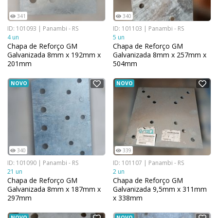
341
340
ID: 101093 | Panambi - RS
ID: 101103 | Panambi - RS
4 un
5 un
Chapa de Reforço GM
Chapa de Reforço GM
Galvanizada 8mm x 192mm x
Galvanizada 8mm x 257mm x
201mm
504mm
NOVO
NOVO
340
339
ID: 101090 | Panambi - RS
ID: 101107 | Panambi - RS
21 un
2 un
Chapa de Reforço GM
Chapa de Reforço GM
Galvanizada 8mm x 187mm x
Galvanizada 9,5mm x 311mm
297mm
x 338mm
NOVO
NOVO