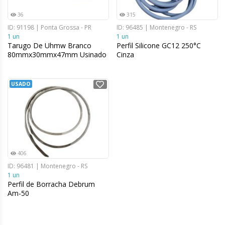
36
315
ID: 91198 | Ponta Grossa - PR
ID: 96485 | Montenegro - RS
1 un
1 un
Tarugo De Uhmw Branco
Perfil Silicone GC12 250°C
80mmx30mmx47mm Usinado
Cinza
USADO
406
ID: 96481 | Montenegro - RS
1 un
Perfil de Borracha Debrum
Am-50