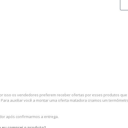
por isso os vendedores preferem receber ofertas por esses produtos que e
 Para auxiliar você a montar uma oferta matadora criamos um termômetro 
dor após confirmarmos a entrega.
ue eu comprei o produto?