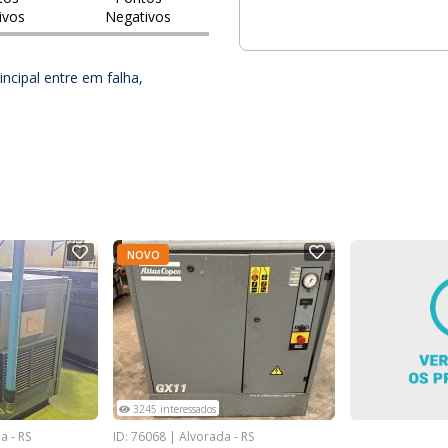
ivos
Negativos
ncipal entre em falha,
NOVO
3245 interessados
a - RS
ID: 76068 | Alvorada - RS