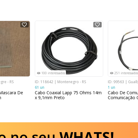
NOVO
NOVO
100 interessados
251 interessados
gre - RS
ID: 118642 | Montenegro - RS
ID: 99563 | Guaíb
61 un
1 un
 Mascara De
Cabo Coaxial Lapp 75 Ohms 14m
Cabo De Comu
m
x 9,1mm Preto
Comunicação C
o no seu
WHATS!