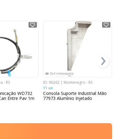
NOVO
NOVO
›
364 interessados
366 intere
a - RS
ID: 96262 | Montenegro - RS
ID: 88659 | C
11 un
54 un
nicação WD732
Consola Suporte Industrial Mão
Conector B
an Entre Pav 1m
77973 Alumínio Injetado
Painel Com