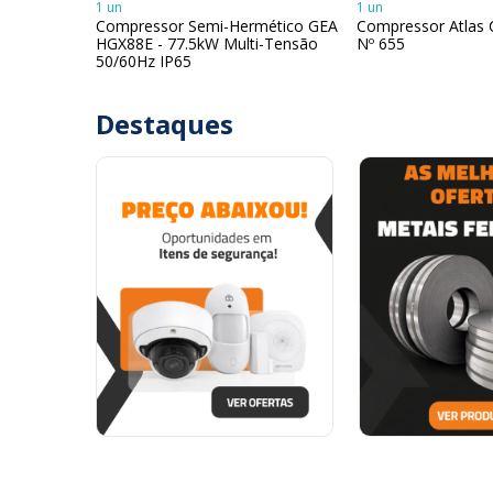
1 un
1 un
Compressor Semi-Hermético GEA
Compressor Atlas
HGX88E - 77.5kW Multi-Tensão
Nº 655
50/60Hz IP65
Destaques