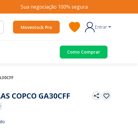
Sua negociação 100% segura
Entrar
Movestock Pro
Como Comprar
A30CFF
AS COPCO GA30CFF
ado