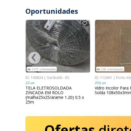
Oportunidades
NOVO
NOVO
‹
1375 interessados
238 interessados
o de Posse -
ID: 100834 | Garibaldi - RS
ID: 112661 | Porto Ale
20 un
250 un
TELA ELETROSOLDADA
Vidro Incolor Para
ZINCADA EM ROLO
Solda 108x50x3m
 Sombrite
(malha25x25/arame 1.20) 0.5 x
25m
Ofertas
diret