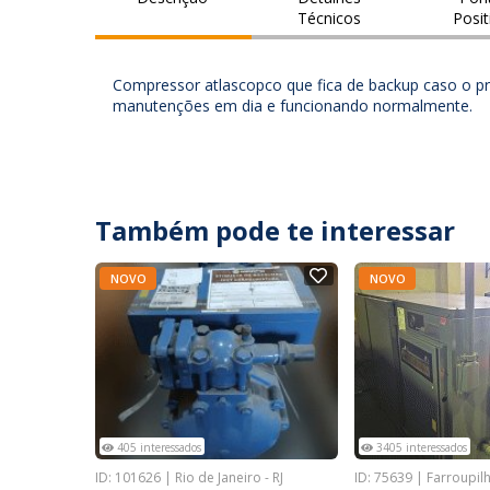
Técnicos
Posit
Compressor atlascopco que fica de backup caso o pri
manutenções em dia e funcionando normalmente.
Também pode te interessar
NOVO
NOVO
405 interessados
3405 interessados
ID: 101626 | Rio de Janeiro - RJ
ID: 75639 | Farroupilh