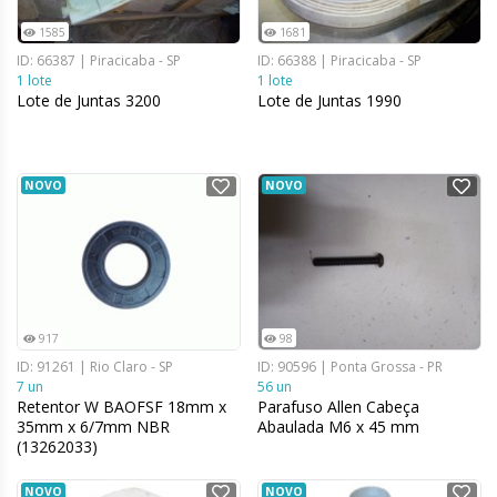
1585
1681
ID: 66387 | Piracicaba - SP
ID: 66388 | Piracicaba - SP
1 lote
1 lote
Lote de Juntas 3200
Lote de Juntas 1990
NOVO
NOVO
917
98
ID: 91261 | Rio Claro - SP
ID: 90596 | Ponta Grossa - PR
7 un
56 un
Retentor W BAOFSF 18mm x
Parafuso Allen Cabeça
35mm x 6/7mm NBR
Abaulada M6 x 45 mm
(13262033)
NOVO
NOVO