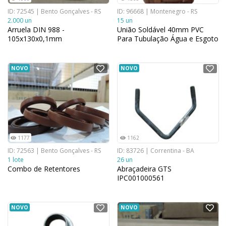
ID: 72545 | Bento Gonçalves - RS
ID: 96668 | Montenegro - RS
2.000 un
15 un
Arruela DIN 988 -
União Soldável 40mm PVC
105x130x0,1mm
Para Tubulação Água e Esgoto
NOVO
NOVO
1177
1162
ID: 72563 | Bento Gonçalves - RS
ID: 83726 | Correntina - BA
1 lote
26 un
Combo de Retentores
Abraçadeira GTS
IPC001000561
NOVO
NOVO