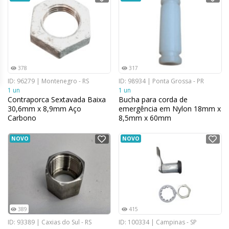
378
317
ID: 96279 | Montenegro - RS
ID: 98934 | Ponta Grossa - PR
1 un
1 un
Contraporca Sextavada Baixa
Bucha para corda de
30,6mm x 8,9mm Aço
emergência em Nylon 18mm x
Carbono
8,5mm x 60mm
NOVO
NOVO
389
415
ID: 93389 | Caxias do Sul - RS
ID: 100334 | Campinas - SP