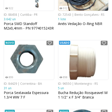
922
912
ID: 88458 | Curitiba - PR
ID: 72543 | Bento Gonçalves - RS
3.642 un
1 lote
Porca SMD Standoff
Anéis Vedação O-Ring NBR
M2x0,4mm - PN 9774015243R
NOVO
USADO
899
898
ID: 84429 | Correntina - BA
ID: 96550 | Montenegro - RS
31 un
5 un
Porca Sextavada Espessura
Bucha Redução Rosqueavel M
1.3/4 WW 7 F
1 1/2'' x F 3/4'' Branca
NOVO
NOVO