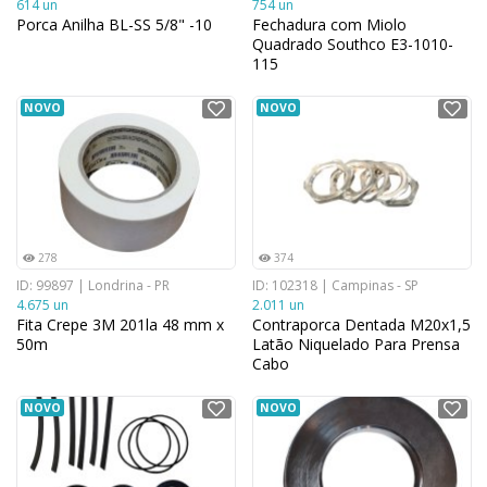
614 un
754 un
Porca Anilha BL-SS 5/8" -10
Fechadura com Miolo
Quadrado Southco E3-1010-
115
NOVO
NOVO
278
374
ID: 99897 | Londrina - PR
ID: 102318 | Campinas - SP
4.675 un
2.011 un
Fita Crepe 3M 201la 48 mm x
Contraporca Dentada M20x1,5
50m
Latão Niquelado Para Prensa
Cabo
NOVO
NOVO