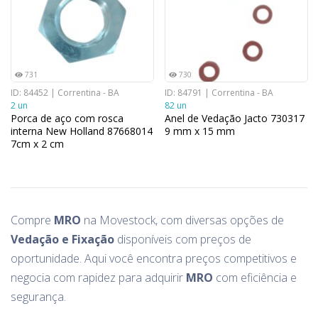
731
730
ID: 84452 | Correntina - BA
ID: 84791 | Correntina - BA
2 un
82 un
Porca de aço com rosca
Anel de Vedação Jacto 730317
interna New Holland 87668014
9 mm x 15 mm
7cm x 2 cm
Compre
MRO
na Movestock, com diversas opções de
Vedação e Fixação
disponíveis com preços de
oportunidade. Aqui você encontra preços competitivos e
negocia com rapidez para adquirir
MRO
com eficiência e
segurança.