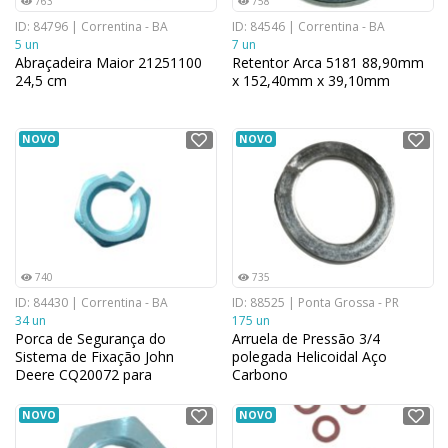
763
758
ID: 84796 | Correntina - BA
ID: 84546 | Correntina - BA
5 un
7 un
Abraçadeira Maior 21251100
Retentor Arca 5181 88,90mm
24,5 cm
x 152,40mm x 39,10mm
NOVO
NOVO
740
735
ID: 84430 | Correntina - BA
ID: 88525 | Ponta Grossa - PR
34 un
175 un
Porca de Segurança do
Arruela de Pressão 3/4
Sistema de Fixação John
polegada Helicoidal Aço
Deere CQ20072 para
Carbono
Plantadeira 1,27 cm x 4,57 cm
NOVO
NOVO