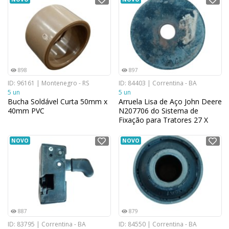
898
897
ID: 96161 | Montenegro - RS
ID: 84403 | Correntina - BA
5 un
5 un
Bucha Soldável Curta 50mm x
Arruela Lisa de Aço John Deere
40mm PVC
N207706 do Sistema de
Fixação para Tratores 27 X
133,35 X 9,525
NOVO
NOVO
887
879
ID: 83795 | Correntina - BA
ID: 84550 | Correntina - BA