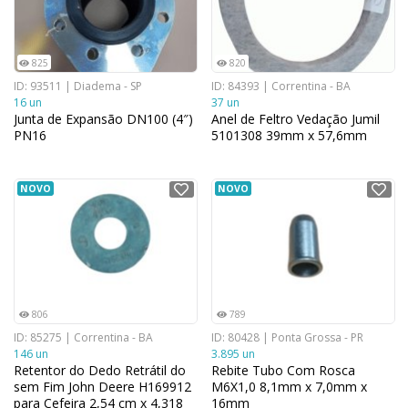
825
820
ID: 93511 | Diadema - SP
ID: 84393 | Correntina - BA
16 un
37 un
Junta de Expansão DN100 (4″)
Anel de Feltro Vedação Jumil
PN16
5101308 39mm x 57,6mm
NOVO
NOVO
806
789
ID: 85275 | Correntina - BA
ID: 80428 | Ponta Grossa - PR
146 un
3.895 un
Retentor do Dedo Retrátil do
Rebite Tubo Com Rosca
sem Fim John Deere H169912
M6X1,0 8,1mm x 7,0mm x
para Cefeira 2,54 cm x 4,318
16mm