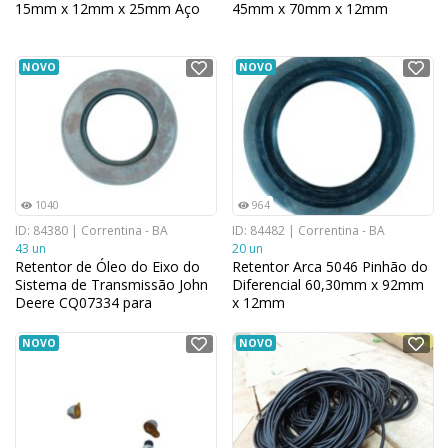
15mm x 12mm x 25mm Aço
45mm x 70mm x 12mm
NOVO
NOVO
1040
964
ID: 84380 | Correntina - BA
ID: 84482 | Correntina - BA
43 un
20 un
Retentor de Óleo do Eixo do
Retentor Arca 5046 Pinhão do
Sistema de Transmissão John
Diferencial 60,30mm x 92mm
Deere CQ07334 para
x 12mm
Plantadeiras 9,14 cm x 1,778
cm
NOVO
NOVO