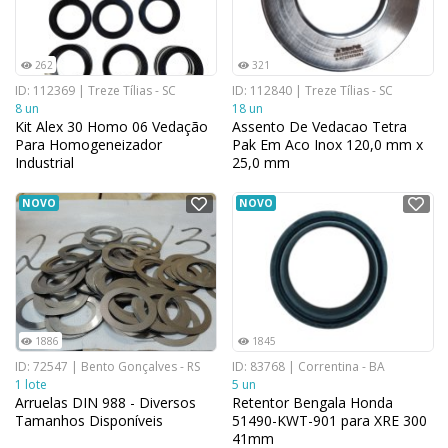
262
321
ID: 112369 | Treze Tílias - SC
ID: 112840 | Treze Tílias - SC
8 un
18 un
Kit Alex 30 Homo 06 Vedação
Assento De Vedacao Tetra
Para Homogeneizador
Pak Em Aco Inox 120,0 mm x
Industrial
25,0 mm
NOVO
NOVO
1886
1845
ID: 72547 | Bento Gonçalves - RS
ID: 83768 | Correntina - BA
1 lote
5 un
Arruelas DIN 988 - Diversos
Retentor Bengala Honda
Tamanhos Disponíveis
51490-KWT-901 para XRE 300
41mm