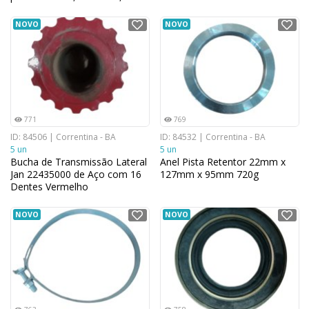
cm
NOVO
NOVO
771
769
ID: 84506 | Correntina - BA
ID: 84532 | Correntina - BA
5 un
5 un
Bucha de Transmissão Lateral
Anel Pista Retentor 22mm x
Jan 22435000 de Aço com 16
127mm x 95mm 720g
Dentes Vermelho
NOVO
NOVO