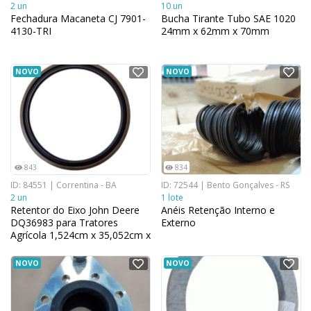
2 un
10 un
Fechadura Macaneta CJ 7901-
Bucha Tirante Tubo SAE 1020
4130-TRI
24mm x 62mm x 70mm
NOVO
NOVO
843
834
ID: 84551 | Correntina - BA
ID: 72544 | Bento Gonçalves - RS
2 un
1 lote
Retentor do Eixo John Deere
Anéis Retenção Interno e
DQ36983 para Tratores
Externo
Agrícola 1,524cm x 35,052cm x
45,974cm
NOVO
NOVO