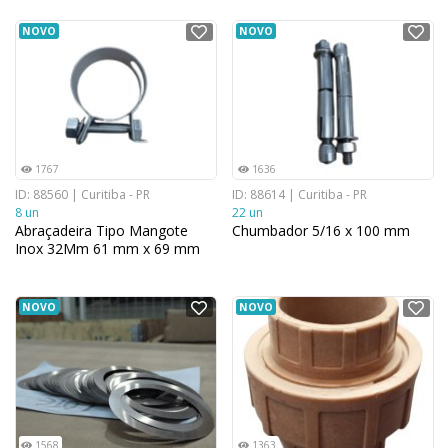
NOVO
NOVO
1767
1636
ID: 88560 | Curitiba - PR
ID: 88614 | Curitiba - PR
8 un
22 un
Abraçadeira Tipo Mangote
Chumbador 5/16 x 100 mm
Inox 32Mm 61 mm x 69 mm
NOVO
NOVO
1568
1363