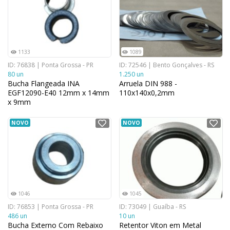
1133
1089
ID: 76838 | Ponta Grossa - PR
ID: 72546 | Bento Gonçalves - RS
80 un
1.250 un
Bucha Flangeada INA
Arruela DIN 988 -
EGF12090-E40 12mm x 14mm
110x140x0,2mm
x 9mm
NOVO
NOVO
1046
1045
ID: 76853 | Ponta Grossa - PR
ID: 73049 | Guaíba - RS
486 un
10 un
Bucha Externo Com Rebaixo
Retentor Viton em Metal