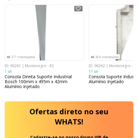
NOVO
NOVO
377 interessados
364 interessados
ID: 96261 | Montenegro - RS
ID: 96262 | Montenegro - RS
1 un
11 un
Consola Direita Suporte Industrial
Consola Suporte Industr
Bosch 100mm x 495m x 42mm
Alumínio Injetado
Alumínio Injetado
Ofertas
direto no seu
WHATS!
Cadastre-se no nosso Grupo VIP de