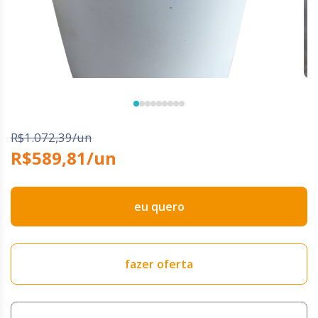
R$1.072,39/un
R$589,81/un
eu quero
fazer oferta