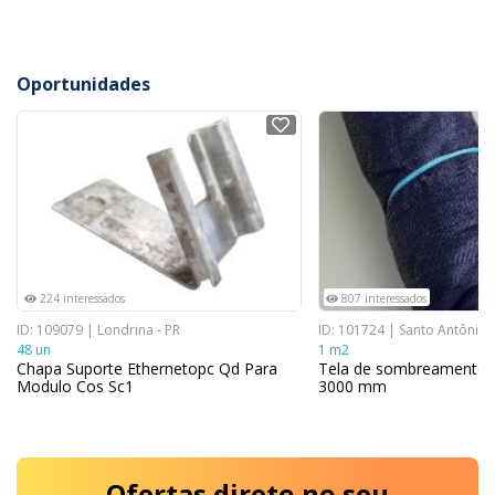
Oportunidades
NOVO
NOVO
224 interessados
807 interessados
ID: 109079 | Londrina - PR
ID: 101724 | Santo Antônio 
48 un
1 m2
Chapa Suporte Ethernetopc Qd Para
Tela de sombreamento 
Modulo Cos Sc1
3000 mm
Ofertas
direto no seu