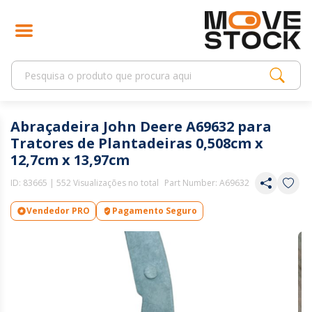
Abraçadeira John Deere A69632 para
Tratores de Plantadeiras 0,508cm x
12,7cm x 13,97cm
ID:
83665
| 552 Visualizações no total
Part Number: A69632
Vendedor PRO
Pagamento Seguro