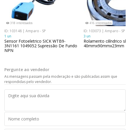
318 interessados
416 interessados
ID: 103148 | Amparo - SP
ID: 103073 | Amparo - SP
1 un
3 un
Sensor Fotoeletrico SICK WTB9-
Rolamento cilíndrico skf 
3N1161 1049052 Supressão De Fundo
40mmx90mmx23mm
NPN
Pergunte ao vendedor
As mensagens passam pela moderação e são publicadas assim que
respondidas pelo vendedor.