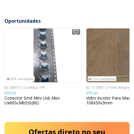
Oportunidades
NOVO
NOVO
399 interessados
234 interessados
ID: 88673 | Curitiba - PR
ID: 112661 | Porto Alegre - 
620 un
250 un
Conector Smd Mini Usb Mini
Vidro Incolor Para Masc
Ux60ScMb5St(80)
108x50x3mm
Ofertas
direto no seu