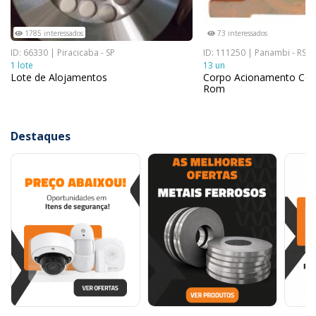
1785 interessados
73 interessados
ID: 66330 | Piracicaba - SP
ID: 111250 | Panambi - RS
1 lote
13 un
Lote de Alojamentos
Corpo Acionamento Com 
Rom
Destaques