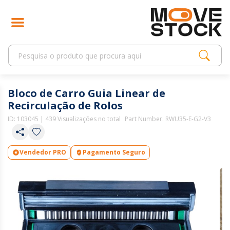
Bloco de Carro Guia Linear de
Recirculação de Rolos
ID:
103045
| 439 Visualizações no total
Part Number: RWU35-E-G2-V3
Vendedor PRO
Pagamento Seguro