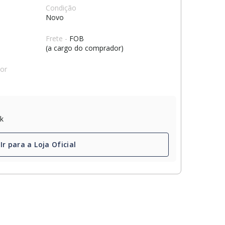
Condição
Novo
Frete -
FOB
(a cargo do comprador)
dor
ck
Ir para a Loja Oficial