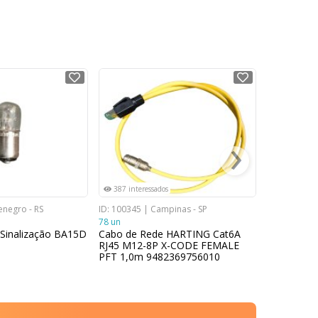
NOVO
NOVO
›
387 interessados
808 intere
enegro - RS
ID: 100345 | Campinas - SP
ID: 101724 |
78 un
SP
Sinalização BA15D
Cabo de Rede HARTING Cat6A
1 m2
RJ45 M12-8P X-CODE FEMALE
Tela de s
PFT 1,0m 9482369756010
50% 3000