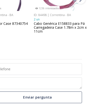
s
1236 interessados
599 interes
ntina - BA
ID: 84498 | Correntina - BA
ID: 84723 | 
2 un
3 un
or Case 87340754
Cabo Genérica E158833 para Pá
Terminal 
Carregadeira Case 1.78m x 2cm x
150 mm x
11cm
Enviar pergunta