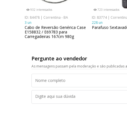
932 interessados
723 interessados
ID: 84478 | Correntina - BA
ID: 83774 | Correntin
3 un
228 un
Cabo de Reversão Genérica Case
Parafuso Sextavad
E158832 / E69783 para
Carregadeiras 167cm 980g
Pergunte ao vendedor
As mensagens passam pela moderação e são publicadas a