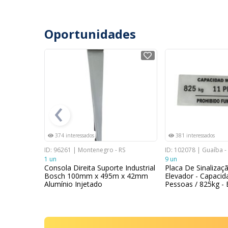
Oportunidades
NOVO
NOVO
‹
374 interessados
381 interessados
R
ID: 96261 | Montenegro - RS
ID: 102078 | Guaíba -
1 un
9 un
a Borracha
Consola Direita Suporte Industrial
Placa De Sinalizaç
Bosch 100mm x 495m x 42mm
Elevador - Capacid
Alumínio Injetado
Pessoas / 825kg - 