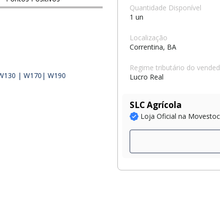
Quantidade Disponível
1 un
Localização
Correntina, BA
Regime tributário do vende
| W130 | W170| W190
Lucro Real
SLC Agrícola
Loja Oficial na Movesto