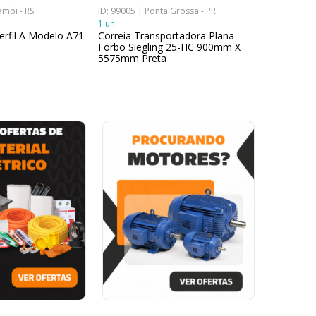
ambi - RS
ID: 99005 | Ponta Grossa - PR
ID: 98785 | 
1 un
18 un
erfil A Modelo A71
Correia Transportadora Plana
Correia Po
Forbo Siegling 25-HC 900mm X
336 mmx1
5575mm Preta