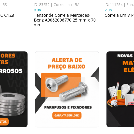
- RS
ID: 83672 | Correntina - BA
ID: 111254 | Pan
8 un
2 un
l C C128
Tensor de Correia Mercedes-
Correia Em V P
Benz A9062006770 25 mm x 70
mm