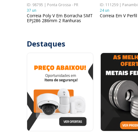
ID: 98795 | Ponta Grossa - PR
ID: 111259 | Panambi 
37 un
24 un
Correia Poly V Em Borracha SMT
Correia Em V Perfi
EPJ286 286mm 2 Ranhuras
Destaques