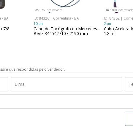
525 interessados
1180 interessado
a - BA
ID: 84326 | Correntina - BA
ID: 84362 | Corre
10 un
2 un
o 7/8
Cabo de Tacógrafo da Mercedes-
Cabo Acelerad
Benz 3445427107 2190 mm
1.8 m
ssim que respondidas pelo vendedor.