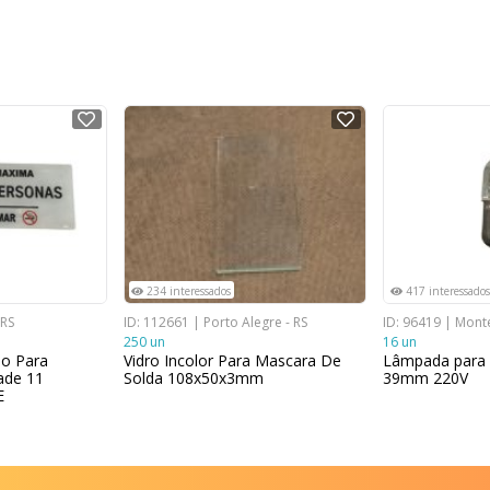
NOVO
NOVO
234 interessados
417 interessados
 RS
ID: 112661 | Porto Alegre - RS
ID: 96419 | Mont
250 un
16 un
ão Para
Vidro Incolor Para Mascara De
Lâmpada para 
ade 11
Solda 108x50x3mm
39mm 220V
E