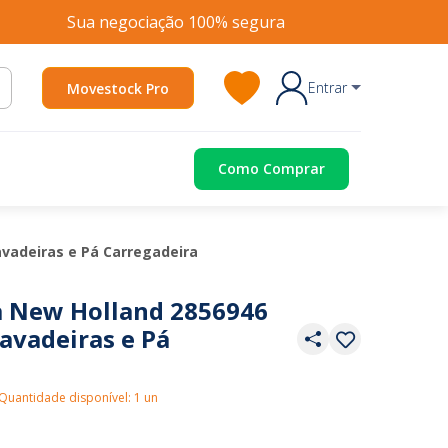
Sua negociação 100% segura
Entrar
Movestock Pro
Como Comprar
avadeiras e Pá Carregadeira
a New Holland 2856946
avadeiras e Pá
Quantidade disponível: 1 un