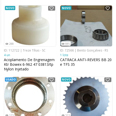
NOVO
NOVO
288
885
ID: 112722 | Treze Tílias - SC
ID: 72566 | Bento Gonçalves - RS
4 un
1 lote
Acoplamento De Engrenagem
CATRACA ANTI-REVERS BB 20
Ktr Bowex 6-962 47 03813/tp
e TFS 35
Nylon Injetado
USADO
NOVO
123
313