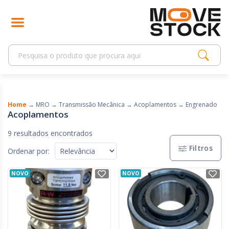
Home
→
MRO
→
Transmissão Mecânica
→
Acoplamentos
→
Engrenado
Acoplamentos
9 resultados encontrados
Filtros
Ordenar por:
NOVO
NOVO