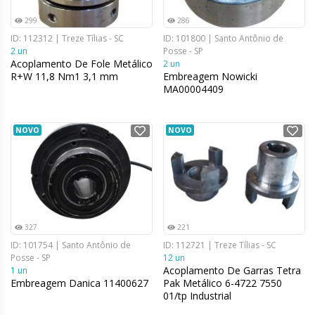
299
286
ID: 112312 | Treze Tílias - SC
ID: 101800 | Santo Antônio de
2 un
Posse - SP
Acoplamento De Fole Metálico
2 un
R+W 11,8 Nm1 3,1 mm
Embreagem Nowicki
MA00004409
NOVO
NOVO
327
221
ID: 101754 | Santo Antônio de
ID: 112721 | Treze Tílias - SC
Posse - SP
12 un
Acoplamento De Garras Tetra
1 un
Embreagem Danica 11400627
Pak Metálico 6-4722 7550
01/tp Industrial