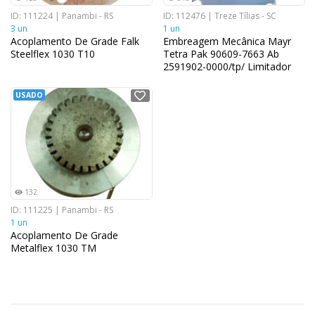
ID: 111224 | Panambi - RS
ID: 112476 | Treze Tílias - SC
3 un
1 un
Acoplamento De Grade Falk
Embreagem Mecânica Mayr
Steelflex 1030 T10
Tetra Pak 90609-7663 Ab
2591902-0000/tp/ Limitador
De Torque 280nm
USADO
132
ID: 111225 | Panambi - RS
1 un
Acoplamento De Grade
Metalflex 1030 TM