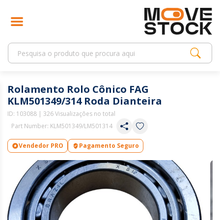
Rolamento Rolo Cônico FAG
KLM501349/314 Roda Dianteira
ID:
103088
| 326 Visualizações no total
Part Number: KLM501349/LM501314
Vendedor PRO
Pagamento Seguro