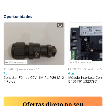
Oportunidades
NOVO
NOVO
375 interessados
479 interessados
ID: 89030 | Americana - SP
ID: 89823 | Guarulhos - SP
7 un
6 un
Conector Fêmea CCV41M-PL-PG9 M12
Módulo Interface Comu
4 Polos
B450 F01U323797
Ofertas
direto no seu