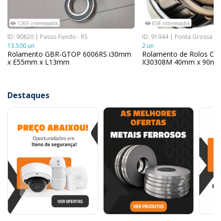
1269 interessados
658 interessados
ID: 90820 | Passo Fundo - RS
ID: 91944 | Ponta Grossa - 
13.500 un
2 un
Rolamento GBR-GTOP 6006RS i30mm
Rolamento de Rolos Cô
x E55mm x L13mm
X30308M 40mm x 90mm
Destaques