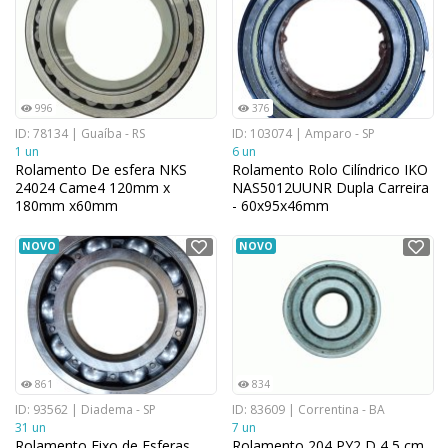
996
376
ID: 78134 | Guaíba - RS
ID: 103074 | Amparo - SP
1 un
6 un
Rolamento De esfera NKS
Rolamento Rolo Cilíndrico IKO
24024 Came4 120mm x
NAS5012UUNR Dupla Carreira
180mm x60mm
- 60x95x46mm
NOVO
NOVO
861
834
ID: 93562 | Diadema - SP
ID: 83609 | Correntina - BA
31 un
7 un
Rolamento Fixo de Esferas
Rolamento 204 PY2 D 4,5 cm