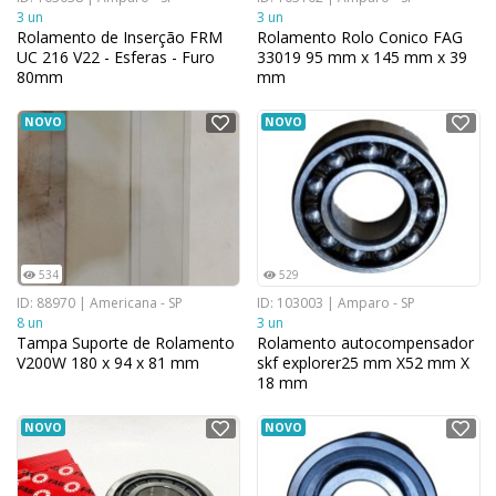
3 un
3 un
Rolamento de Inserção FRM
Rolamento Rolo Conico FAG
UC 216 V22 - Esferas - Furo
33019 95 mm x 145 mm x 39
80mm
mm
NOVO
NOVO
534
529
ID: 88970 | Americana - SP
ID: 103003 | Amparo - SP
8 un
3 un
Tampa Suporte de Rolamento
Rolamento autocompensador
V200W 180 x 94 x 81 mm
skf explorer25 mm X52 mm X
18 mm
NOVO
NOVO