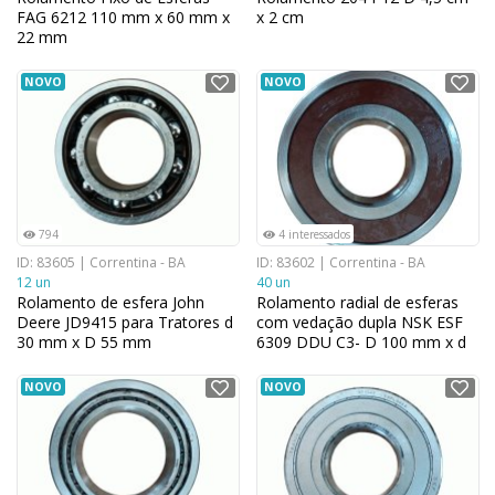
FAG 6212 110 mm x 60 mm x
x 2 cm
22 mm
NOVO
NOVO
794
4 interessados
ID: 83605 | Correntina - BA
ID: 83602 | Correntina - BA
12 un
40 un
Rolamento de esfera John
Rolamento radial de esferas
Deere JD9415 para Tratores d
com vedação dupla NSK ESF
30 mm x D 55 mm
6309 DDU C3- D 100 mm x d
45 mm
NOVO
NOVO