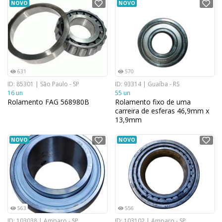
NOVO
NOVO
631
570
ID: 85301 | São Paulo - SP
ID: 93314 | Guaíba - RS
16 un
55 un
Rolamento FAG 568980B
Rolamento fixo de uma
carreira de esferas 46,9mm x
13,9mm
NOVO
NOVO
563
556
ID: 103038 | Amparo - SP
ID: 103102 | Amparo - SP