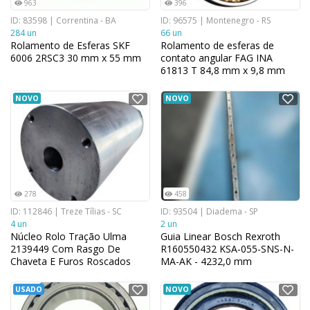
963
396
ID: 83598 | Correntina - BA
ID: 96575 | Montenegro - RS
284 un
66 un
Rolamento de Esferas SKF
Rolamento de esferas de
6006 2RSC3 30 mm x 55 mm
contato angular FAG INA
61813 T 84,8 mm x 9,8 mm
NOVO
NOVO
278
458
ID: 112846 | Treze Tílias - SC
ID: 93504 | Diadema - SP
4 un
2 un
Núcleo Rolo Tração Ulma
Guia Linear Bosch Rexroth
2139449 Com Rasgo De
R160550432 KSA-055-SNS-N-
Chaveta E Furos Roscados
MA-AK - 4232,0 mm
USADO
NOVO