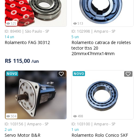
525
513
ID: 89490 | São Paulo - SP
ID: 102998 | Amparo - SP
14 un
5 un
Rolamento FAG 30312
Rolamento catraca de roletes
tector ttss 20
20mmx47mmx14mm
R$ 115,00
/un
NOVO
NOVO
504
498
ID: 103156 | Amparo - SP
ID: 103100 | Amparo - SP
2 un
1 un
Servo Motor B&R
Rolamento Rolo Conico SKF