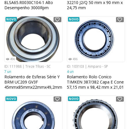
8LSA65.R0030C104-1 Alto
32210 J2/Q 50 mm x 90 mm x
Desempenho 3000Rpm
24,75 mm
NOVO
NOVO
496
496
ID: 111988 | Treze Tílias - SC
ID: 103103 | Amparo - SP
7 un
4 un
Rolamento de Esferas Série Y
Rolamento Rolo Conico
BRM UC209 GV3F
TIMKEN 387/382 Capa E Cone
45mmx85mmx22mmx49,2mm
57,15 mm x 98,42 mm x 21,01
mm
NOVO
NOVO