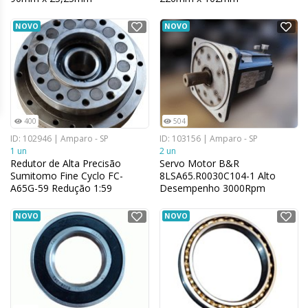
NOVO
NOVO
400
504
ID: 102946 | Amparo - SP
ID: 103156 | Amparo - SP
1 un
2 un
Redutor de Alta Precisão
Servo Motor B&R
Sumitomo Fine Cyclo FC-
8LSA65.R0030C104-1 Alto
A65G-59 Redução 1:59
Desempenho 3000Rpm
NOVO
NOVO