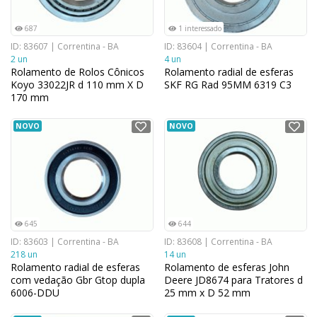
687
1 interessado
ID: 83607 | Correntina - BA
ID: 83604 | Correntina - BA
2 un
4 un
Rolamento de Rolos Cônicos
Rolamento radial de esferas
Koyo 33022JR d 110 mm X D
SKF RG Rad 95MM 6319 C3
170 mm
NOVO
NOVO
645
644
ID: 83603 | Correntina - BA
ID: 83608 | Correntina - BA
218 un
14 un
Rolamento radial de esferas
Rolamento de esferas John
com vedação Gbr Gtop dupla
Deere JD8674 para Tratores d
6006-DDU
25 mm x D 52 mm