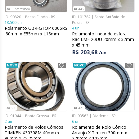
1 interessado
446
ID: 90820 | Passo Fundo - RS
ID: 101782 | Santo Antônio de
13.500 un
Posse - SP
Rolamento GBR-GTOP 6006RS
4 un
i30mm x E55mm x L13mm
Rolamento linear de esfera
Rac LME 20UU 20mm x 32mm
x 45 mm
R$ 203,68
/un
NOVO
NOVO
656
421
ID: 91944 | Ponta Grossa - PR
ID: 93563 | Diadema - SP
2 un
6 un
Rolamento de Rolos Cônicos
Rolamento de Rolo Cônico
TIMKEN X30308M 40mm x
Arranjo X Timken 300mm x
90mm x 25,25mm
220mm x 102mm