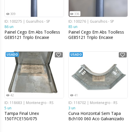
309
336
ID: 100275 | Guarulhos - SP
ID: 100276 | Guarulhos - SP
86 un
85 un
Painel Cego Em Abs Toolless
Painel Cego Em Abs Toolless
GE85121 Triplo Encaixe
GE85121 Triplo Encaixe
USADO
USADO
42
41
ID: 118683 | Montenegro - RS
ID: 118702 | Montenegro - RS
5 un
3 un
Tampa Final Unex
Curva Horizontal Sem Tapa
150TFCE150/075
Bch100 060 Aco Galvanizado