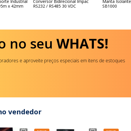
orte Industrial
Conversor Bidirecional Impac
Manta Isolant
95m x 42mm
RS232 / RS485 30 VDC
SB1000
o no seu
WHATS!
radores e aproveite preços especiais em itens de estoques
mo vendedor