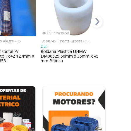
›
277 interessados
199 interes
o Alegre - RS
ID: 98745 | Ponta Grossa - PR
ID: 112578 |
2 un
7 un
izontal P/
Roldana Plástica UHMW
Rolo Carga
nto Tc42 127mm X
DM06525 50mm x 35mm x 45
Enclausur
8531
mm Branca
127mm X 