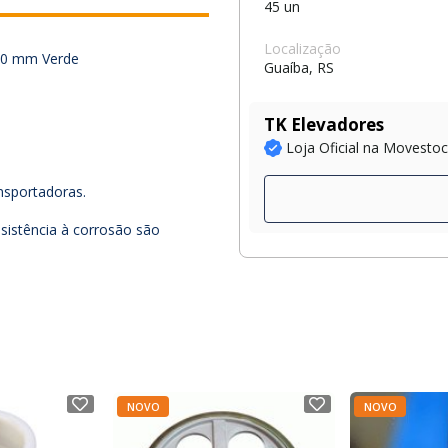
45 un
Localização
300 mm Verde
Guaíba, RS
TK Elevadores
Loja Oficial na Movesto
nsportadoras.
esistência à corrosão são
NOVO
NOVO