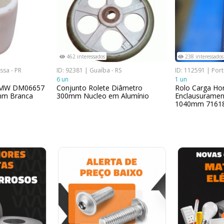
462 interessados
238 interessados
ssa - PR
ID: 92381 | Guaíba - RS
ID: 112591 | Port
6 un
1 un
UHMW DM06657
Conjunto Rolete Diâmetro
Rolo Carga Hor
m Branca
300mm Nucleo em Alumínio
Enclausurame
1040mm 7161