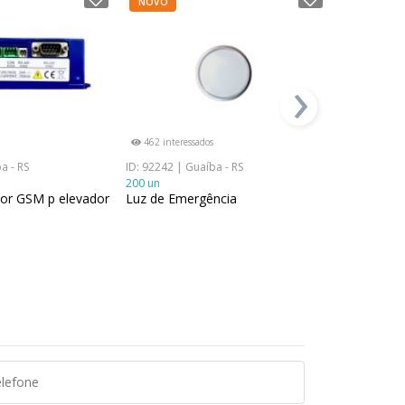
NOVO
NOVO
›
462 interessados
680 interes
a - RS
ID: 92242 | Guaíba - RS
ID: 92221 | 
200 un
4 un
tor GSM p elevador
Luz de Emergência
Conjunto 
SAFETY WC
3200kg – E