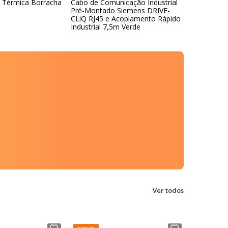
e Térmica Borracha
Cabo de Comunicação Industrial
Vidro Inco
Pré-Montado Siemens DRIVE-
Solda 108
CLiQ RJ45 e Acoplamento Rápido
Industrial 7,5m Verde
Ver todos