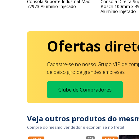
strial
Consola Suporte Industrial Mão
Consola Direita Sup
88-2 RJ45
77973 Alumínio Injetado
Bosch 100mm x 4
(Dual
Alumínio Injetado
Ofertas
diret
Cadastre-se no nosso Grupo VIP de comp
de baixo giro de grandes empresas.
Clube de Compradores
Veja outros produtos do mes
Compre do mesmo vendedor e economize no frete!