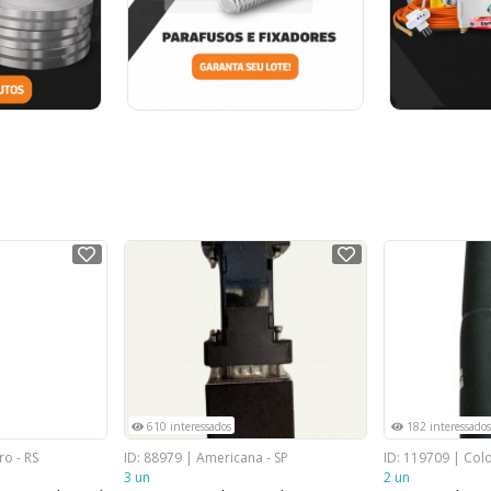
NOVO
NOVO
610 interessados
182 interessados
o - RS
ID: 88979 | Americana - SP
ID: 119709 | Col
3 un
2 un