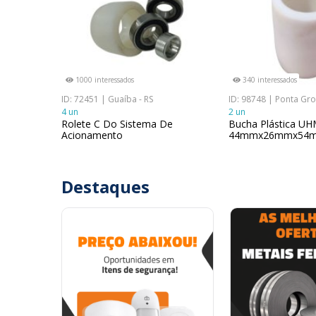
1000 interessados
340 interessados
ID: 72451 | Guaíba - RS
ID: 98748 | Ponta Gro
4 un
2 un
Rolete C Do Sistema De
Bucha Plástica 
Acionamento
44mmx26mmx54m
Destaques