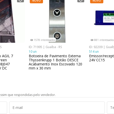
NOVO
NOVO
1578 interessados
881 interessados
RS
ID: 71995 | Guaíba - RS
ID: 92209 | Guaíb
10 un
514 un
o AGIL 7
Botoeira de Pavimento Externa
Emissor/recep
reen
Thyssenkrupp 1 Botão DESCE
24V CC15
38J047
Acabamento Inox Escovado 120
V DC
mm x 30 mm
ssim que respondidas pelo vendedor.