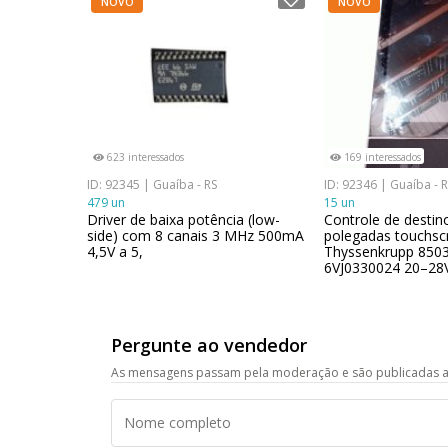
NOVO
NOVO
623 interessados
169 interessados
ID: 92345 | Guaíba - RS
ID: 92346 | Guaíba - 
479 un
15 un
Driver de baixa potência (low-
Controle de destin
side) com 8 canais 3 MHz 500mA
polegadas touchsc
4,5V a 5,
Thyssenkrupp 850
6VJ0330024 20–28
Pergunte ao vendedor
As mensagens passam pela moderação e são publicadas a