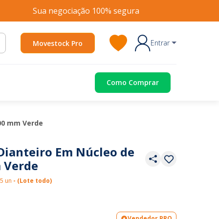
Sua negociação 100% segura
Entrar
Movestock Pro
Como Comprar
300 mm Verde
Dianteiro Em Núcleo de
 Verde
45 un
- (Lote todo)
Vendedor PRO